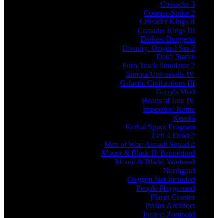
Cossacks 3
Counter-Strike 2
Crusader Kings II
Crusader Kings III
Darkest Dungeon
Divinity: Original Sin 2
Don't Starve
Euro Truck Simulator 2
Europa Universalis IV
Galactic Civilizations III
Garry's Mod
Hearts of Iron IV
Imperator: Rome
Kenshi
Kerbal Space Program
Left 4 Dead 2
Men of War: Assault Squad 2
Mount & Blade II: Bannerlord
Mount & Blade: Warband
Northgard
Oxygen Not Included
People Playground
Planet Coaster
Prison Architect
Project Zomboid