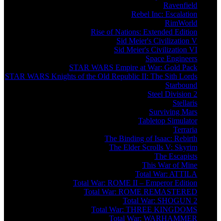
Ravenfield
Rebel Inc: Escalation
RimWorld
Rise of Nations: Extended Edition
Sid Meier's Civilization V
Sid Meier's Civilization VI
Space Engineers
STAR WARS Empire at War: Gold Pack
STAR WARS Knights of the Old Republic II: The Sith Lords
Starbound
Steel Division 2
Stellaris
Surviving Mars
Tabletop Simulator
Terraria
The Binding of Isaac: Rebirth
The Elder Scrolls V: Skyrim
The Escapists
This War of Mine
Total War: ATTILA
Total War: ROME II – Emperor Edition
Total War: ROME REMASTERED
Total War: SHOGUN 2
Total War: THREE KINGDOMS
Total War: WARHAMMER