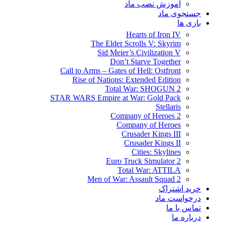
آموزش نصب ماد
جستجوی ماد
بازی ها
Hearts of Iron IV
The Elder Scrolls V: Skyrim
Sid Meier’s Civilization V
Don’t Starve Together
Call to Arms – Gates of Hell: Ostfront
Rise of Nations: Extended Edition
Total War: SHOGUN 2
STAR WARS Empire at War: Gold Pack
Stellaris
Company of Heroes 2
Company of Heroes
Crusader Kings III
Crusader Kings II
Cities: Skylines
Euro Truck Simulator 2
Total War: ATTILA
Men of War: Assault Squad 2
خرید اشتراک
درخواست ماد
تماس با ما
درباره ما