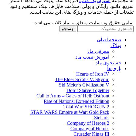
به مجموعه
استراتژیک کلاب
افزوده شد. آپدیت آنی مادها، انتشار
سریع، دانلود رایگان و پولی، سلامت فایل‌ها، لینک مستقیم و نبود
تبلیغات از جمله خدمات و ویژگی‌های این سایت است.
تمامی حقوق وب‌سایت متعلق به ماد کلاب می‌باشد.
جستجو
صفحه اصلی
وبلاگ
معرفی ماد
آموزش نصب ماد
جستجوی ماد
بازی ها
Hearts of Iron IV
The Elder Scrolls V: Skyrim
Sid Meier’s Civilization V
Don’t Starve Together
Call to Arms – Gates of Hell: Ostfront
Rise of Nations: Extended Edition
Total War: SHOGUN 2
STAR WARS Empire at War: Gold Pack
Stellaris
Company of Heroes 2
Company of Heroes
Crusader Kings III