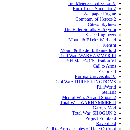
Sid Meier's Civilization V
Euro Truck Simulator 2
Wallpaper Engine
Company of Heroes 2
Cities: Skylines
The Elder Scrolls V: Skyrim
Space Engineers
Mount & Blade: Warband
Kenshi
Mount & Blade II: Bannerlord
Total War: WARHAMMER III
Sid Meier's Civilization VI
Call to Arms
Victoria 3
Europa Universalis IV
Total War: THREE KINGDOMS
RimWorld
Stellaris
Men of War: Assault Squad 2
Total War: WARHAMMER II
Garry's Mod
Total War: SHOGUN 2
Project Zomboid
Ravenfield
Call to Arms – Gates of Hell: Ostfront