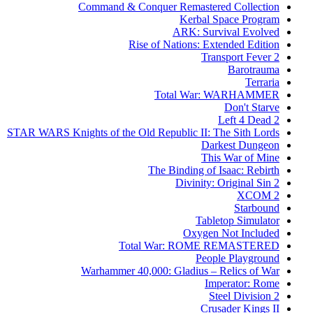
Command & Conquer Remastered Collection
Kerbal Space Program
ARK: Survival Evolved
Rise of Nations: Extended Edition
Transport Fever 2
Barotrauma
Terraria
Total War: WARHAMMER
Don't Starve
Left 4 Dead 2
STAR WARS Knights of the Old Republic II: The Sith Lords
Darkest Dungeon
This War of Mine
The Binding of Isaac: Rebirth
Divinity: Original Sin 2
XCOM 2
Starbound
Tabletop Simulator
Oxygen Not Included
Total War: ROME REMASTERED
People Playground
Warhammer 40,000: Gladius – Relics of War
Imperator: Rome
Steel Division 2
Crusader Kings II