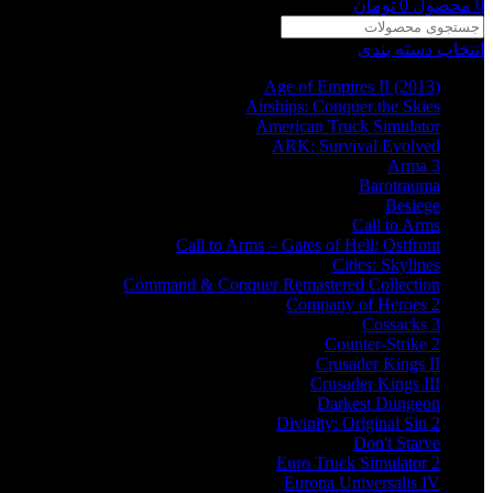
0
محصول
0
تومان
انتخاب دسته بندی
Age of Empires II (2013)
Airships: Conquer the Skies
American Truck Simulator
ARK: Survival Evolved
Arma 3
Barotrauma
Besiege
Call to Arms
Call to Arms – Gates of Hell: Ostfront
Cities: Skylines
Command & Conquer Remastered Collection
Company of Heroes 2
Cossacks 3
Counter-Strike 2
Crusader Kings II
Crusader Kings III
Darkest Dungeon
Divinity: Original Sin 2
Don't Starve
Euro Truck Simulator 2
Europa Universalis IV