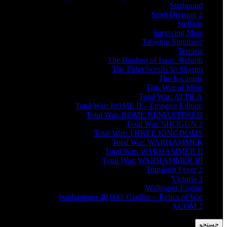
Starbound
Steel Division 2
Stellaris
Surviving Mars
Tabletop Simulator
Terraria
The Binding of Isaac: Rebirth
The Elder Scrolls V: Skyrim
The Escapists
This War of Mine
Total War: ATTILA
Total War: ROME II – Emperor Edition
Total War: ROME REMASTERED
Total War: SHOGUN 2
Total War: THREE KINGDOMS
Total War: WARHAMMER
Total War: WARHAMMER II
Total War: WARHAMMER III
Transport Fever 2
Victoria 3
Wallpaper Engine
Warhammer 40,000: Gladius – Relics of War
XCOM 2
جستجو