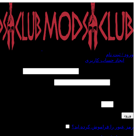
ورود / ثبت نام
ورود
ایجاد حساب کاربری
الزامی
نام کاربری یا آدرس ایمیل
*
الزامی
رمز عبور
*
لطفا پاسخ را به عدد انگلیسی وارد کنید:
13 − 11 =
ورود
رمز عبور را فراموش کرده اید؟
مرا به خاطر بسپار