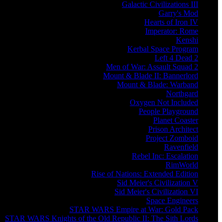
Galactic Civilizations III
Garry's Mod
Hearts of Iron IV
Imperator: Rome
Kenshi
Kerbal Space Program
Left 4 Dead 2
Men of War: Assault Squad 2
Mount & Blade II: Bannerlord
Mount & Blade: Warband
Northgard
Oxygen Not Included
People Playground
Planet Coaster
Prison Architect
Project Zomboid
Ravenfield
Rebel Inc: Escalation
RimWorld
Rise of Nations: Extended Edition
Sid Meier's Civilization V
Sid Meier's Civilization VI
Space Engineers
STAR WARS Empire at War: Gold Pack
STAR WARS Knights of the Old Republic II: The Sith Lords