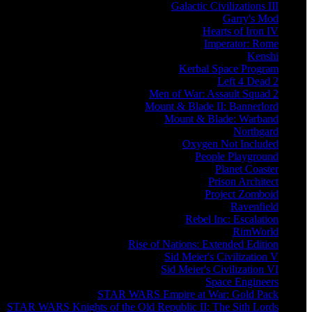
Galactic Civilizations III
Garry's Mod
Hearts of Iron IV
Imperator: Rome
Kenshi
Kerbal Space Program
Left 4 Dead 2
Men of War: Assault Squad 2
Mount & Blade II: Bannerlord
Mount & Blade: Warband
Northgard
Oxygen Not Included
People Playground
Planet Coaster
Prison Architect
Project Zomboid
Ravenfield
Rebel Inc: Escalation
RimWorld
Rise of Nations: Extended Edition
Sid Meier's Civilization V
Sid Meier's Civilization VI
Space Engineers
STAR WARS Empire at War: Gold Pack
STAR WARS Knights of the Old Republic II: The Sith Lords