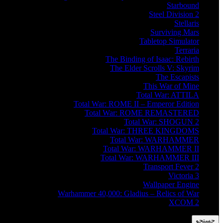
Starbound
Steel Division 2
Stellaris
Surviving Mars
Tabletop Simulator
Terraria
The Binding of Isaac: Rebirth
The Elder Scrolls V: Skyrim
The Escapists
This War of Mine
Total War: ATTILA
Total War: ROME II – Emperor Edition
Total War: ROME REMASTERED
Total War: SHOGUN 2
Total War: THREE KINGDOMS
Total War: WARHAMMER
Total War: WARHAMMER II
Total War: WARHAMMER III
Transport Fever 2
Victoria 3
Wallpaper Engine
Warhammer 40,000: Gladius – Relics of War
XCOM 2
جستجو