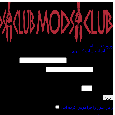
ورود / ثبت نام
ورود
ایجاد حساب کاربری
الزامی
نام کاربری یا آدرس ایمیل
*
الزامی
رمز عبور
*
لطفا پاسخ را به عدد انگلیسی وارد کنید:
19 − یازده =
ورود
رمز عبور را فراموش کرده اید؟
مرا به خاطر بسپار