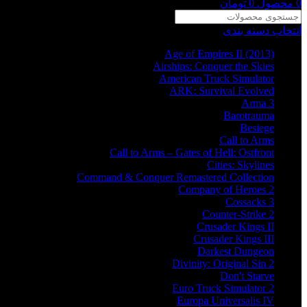
0
محصول
0
تومان
انتخاب دسته بندی
Age of Empires II (2013)
Airships: Conquer the Skies
American Truck Simulator
ARK: Survival Evolved
Arma 3
Barotrauma
Besiege
Call to Arms
Call to Arms – Gates of Hell: Ostfront
Cities: Skylines
Command & Conquer Remastered Collection
Company of Heroes 2
Cossacks 3
Counter-Strike 2
Crusader Kings II
Crusader Kings III
Darkest Dungeon
Divinity: Original Sin 2
Don't Starve
Euro Truck Simulator 2
Europa Universalis IV