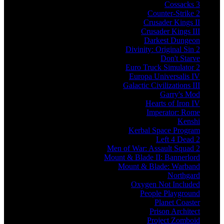
Cossacks 3
Counter-Strike 2
Crusader Kings II
Crusader Kings III
Darkest Dungeon
Divinity: Original Sin 2
Don't Starve
Euro Truck Simulator 2
Europa Universalis IV
Galactic Civilizations III
Garry's Mod
Hearts of Iron IV
Imperator: Rome
Kenshi
Kerbal Space Program
Left 4 Dead 2
Men of War: Assault Squad 2
Mount & Blade II: Bannerlord
Mount & Blade: Warband
Northgard
Oxygen Not Included
People Playground
Planet Coaster
Prison Architect
Project Zomboid