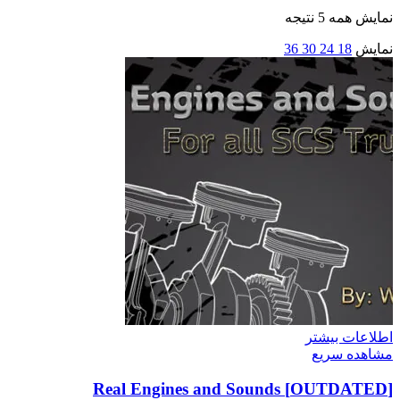
نمایش همه 5 نتیجه
نمایش
18
24
30
36
اطلاعات بیشتر
مشاهده سریع
[OUTDATED] Real Engines and Sounds