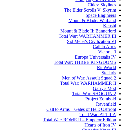
Cities: Skylines
The Elder Scrolls V: Skyrim
Space Engineers
Mount & Blade: Warband
Kenshi
Mount & Blade II: Bannerlord
Total War: WARHAMMER III
Sid Meier's Civilization VI
Call to Arms
Victoria 3
Europa Universalis IV
Total War: THREE KINGDOMS
RimWorld
Stellaris
Men of War: Assault Squad 2
Total War: WARHAMMER II
Garry's Mod
Total War: SHOGUN 2
Project Zomboid
Ravenfield
Call to Arms – Gates of Hell: Ostfront
Total War: ATTILA
Total War: ROME II – Emperor Edition
Hearts of Iron IV