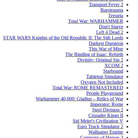
Transport Fever 2
Barotrauma
Terraria
Total War: WARHAMMER
Don't Starve
Left 4 Dead 2
STAR WARS Knights of the Old Republic II: The Sith Lords
Darkest Dungeon
This War of Mine
The Binding of Isaac: Rebirth
Divinity: Original Sin 2
XCOM 2
Starbound
Tabletop Simulator
Oxygen Not Included
Total War: ROME REMASTERED
People Playground
Warhammer 40,000: Gladius – Relics of War
Imperator: Rome
Steel Division 2
Crusader Kings II
Sid Meier's Civilization V
Euro Truck Simulator 2
Wallpaper Engine
Company of Heroes 2