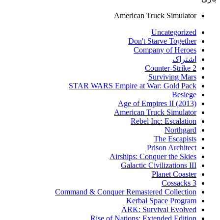
American Truck Simulator
Uncategorized
Don't Starve Together
Company of Heroes
اشتراک
Counter-Strike 2
Surviving Mars
STAR WARS Empire at War: Gold Pack
Besiege
Age of Empires II (2013)
American Truck Simulator
Rebel Inc: Escalation
Northgard
The Escapists
Prison Architect
Airships: Conquer the Skies
Galactic Civilizations III
Planet Coaster
Cossacks 3
Command & Conquer Remastered Collection
Kerbal Space Program
ARK: Survival Evolved
Rise of Nations: Extended Edition