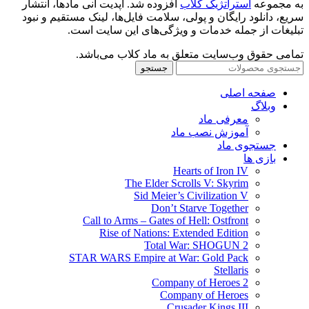
به مجموعه
استراتژیک کلاب
افزوده شد. آپدیت آنی مادها، انتشار
سریع، دانلود رایگان و پولی، سلامت فایل‌ها، لینک مستقیم و نبود
تبلیغات از جمله خدمات و ویژگی‌های این سایت است.
تمامی حقوق وب‌سایت متعلق به ماد کلاب می‌باشد.
جستجو
صفحه اصلی
وبلاگ
معرفی ماد
آموزش نصب ماد
جستجوی ماد
بازی ها
Hearts of Iron IV
The Elder Scrolls V: Skyrim
Sid Meier’s Civilization V
Don’t Starve Together
Call to Arms – Gates of Hell: Ostfront
Rise of Nations: Extended Edition
Total War: SHOGUN 2
STAR WARS Empire at War: Gold Pack
Stellaris
Company of Heroes 2
Company of Heroes
Crusader Kings III