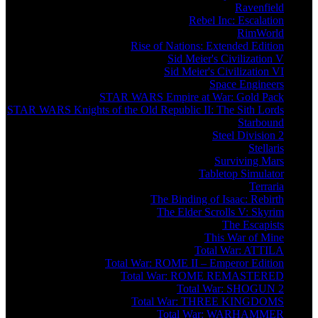
Ravenfield
Rebel Inc: Escalation
RimWorld
Rise of Nations: Extended Edition
Sid Meier's Civilization V
Sid Meier's Civilization VI
Space Engineers
STAR WARS Empire at War: Gold Pack
STAR WARS Knights of the Old Republic II: The Sith Lords
Starbound
Steel Division 2
Stellaris
Surviving Mars
Tabletop Simulator
Terraria
The Binding of Isaac: Rebirth
The Elder Scrolls V: Skyrim
The Escapists
This War of Mine
Total War: ATTILA
Total War: ROME II – Emperor Edition
Total War: ROME REMASTERED
Total War: SHOGUN 2
Total War: THREE KINGDOMS
Total War: WARHAMMER