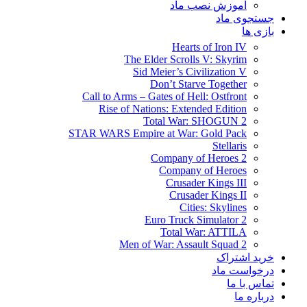
آموزش نصب ماد
جستجوی ماد
بازی ها
Hearts of Iron IV
The Elder Scrolls V: Skyrim
Sid Meier’s Civilization V
Don’t Starve Together
Call to Arms – Gates of Hell: Ostfront
Rise of Nations: Extended Edition
Total War: SHOGUN 2
STAR WARS Empire at War: Gold Pack
Stellaris
Company of Heroes 2
Company of Heroes
Crusader Kings III
Crusader Kings II
Cities: Skylines
Euro Truck Simulator 2
Total War: ATTILA
Men of War: Assault Squad 2
خرید اشتراک
درخواست ماد
تماس با ما
درباره ما