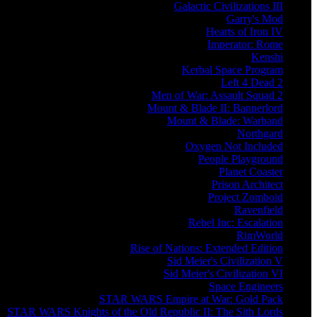
Galactic Civilizations III
Garry's Mod
Hearts of Iron IV
Imperator: Rome
Kenshi
Kerbal Space Program
Left 4 Dead 2
Men of War: Assault Squad 2
Mount & Blade II: Bannerlord
Mount & Blade: Warband
Northgard
Oxygen Not Included
People Playground
Planet Coaster
Prison Architect
Project Zomboid
Ravenfield
Rebel Inc: Escalation
RimWorld
Rise of Nations: Extended Edition
Sid Meier's Civilization V
Sid Meier's Civilization VI
Space Engineers
STAR WARS Empire at War: Gold Pack
STAR WARS Knights of the Old Republic II: The Sith Lords