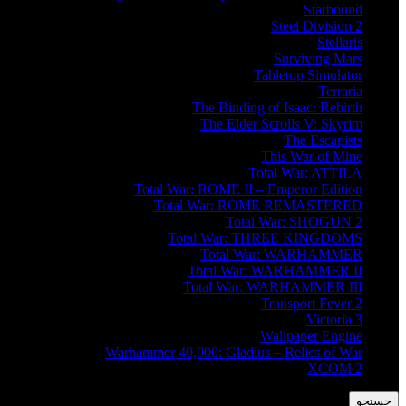
Starbound
Steel Division 2
Stellaris
Surviving Mars
Tabletop Simulator
Terraria
The Binding of Isaac: Rebirth
The Elder Scrolls V: Skyrim
The Escapists
This War of Mine
Total War: ATTILA
Total War: ROME II – Emperor Edition
Total War: ROME REMASTERED
Total War: SHOGUN 2
Total War: THREE KINGDOMS
Total War: WARHAMMER
Total War: WARHAMMER II
Total War: WARHAMMER III
Transport Fever 2
Victoria 3
Wallpaper Engine
Warhammer 40,000: Gladius – Relics of War
XCOM 2
جستجو