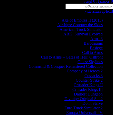
0
محصول
0
تومان
انتخاب دسته بندی
Age of Empires II (2013)
Airships: Conquer the Skies
American Truck Simulator
ARK: Survival Evolved
Arma 3
Barotrauma
Besiege
Call to Arms
Call to Arms – Gates of Hell: Ostfront
Cities: Skylines
Command & Conquer Remastered Collection
Company of Heroes 2
Cossacks 3
Counter-Strike 2
Crusader Kings II
Crusader Kings III
Darkest Dungeon
Divinity: Original Sin 2
Don't Starve
Euro Truck Simulator 2
Europa Universalis IV