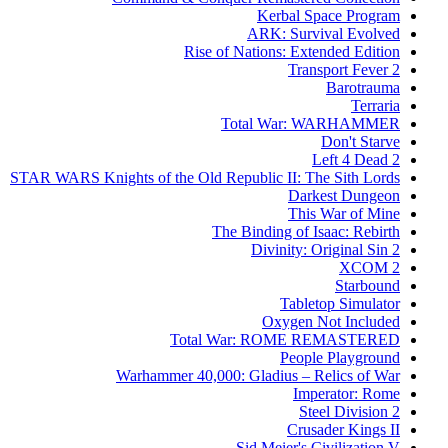
Kerbal Space Program
ARK: Survival Evolved
Rise of Nations: Extended Edition
Transport Fever 2
Barotrauma
Terraria
Total War: WARHAMMER
Don't Starve
Left 4 Dead 2
STAR WARS Knights of the Old Republic II: The Sith Lords
Darkest Dungeon
This War of Mine
The Binding of Isaac: Rebirth
Divinity: Original Sin 2
XCOM 2
Starbound
Tabletop Simulator
Oxygen Not Included
Total War: ROME REMASTERED
People Playground
Warhammer 40,000: Gladius – Relics of War
Imperator: Rome
Steel Division 2
Crusader Kings II
Sid Meier's Civilization V