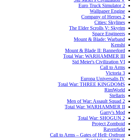
Euro Truck Simulator 2
Wallpaper Engine
Company of Heroes 2
Cities: Skylines
The Elder Scrolls V: Skyrim
Space Engineers
Mount & Blade: Warband
Kenshi
Mount & Blade II: Bannerlord
Total War: WARHAMMER III
Sid Meier's Civilization VI
Call to Arms
Victoria 3
Europa Universalis IV
Total War: THREE KINGDOMS
RimWorld
Stellaris
Men of War: Assault Squad 2
Total War: WARHAMMER II
Garry's Mod
Total War: SHOGUN 2
Project Zomboid
Ravenfield
Call to Arms – Gates of Hell: Ostfront