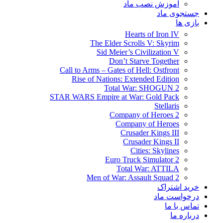
آموزش نصب ماد
جستجوی ماد
بازی ها
Hearts of Iron IV
The Elder Scrolls V: Skyrim
Sid Meier’s Civilization V
Don’t Starve Together
Call to Arms – Gates of Hell: Ostfront
Rise of Nations: Extended Edition
Total War: SHOGUN 2
STAR WARS Empire at War: Gold Pack
Stellaris
Company of Heroes 2
Company of Heroes
Crusader Kings III
Crusader Kings II
Cities: Skylines
Euro Truck Simulator 2
Total War: ATTILA
Men of War: Assault Squad 2
خرید اشتراک
درخواست ماد
تماس با ما
درباره ما