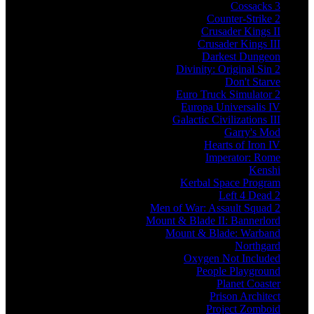
Cossacks 3
Counter-Strike 2
Crusader Kings II
Crusader Kings III
Darkest Dungeon
Divinity: Original Sin 2
Don't Starve
Euro Truck Simulator 2
Europa Universalis IV
Galactic Civilizations III
Garry's Mod
Hearts of Iron IV
Imperator: Rome
Kenshi
Kerbal Space Program
Left 4 Dead 2
Men of War: Assault Squad 2
Mount & Blade II: Bannerlord
Mount & Blade: Warband
Northgard
Oxygen Not Included
People Playground
Planet Coaster
Prison Architect
Project Zomboid