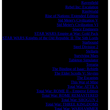
Ravenfield
Rebel Inc: Escalation
RimWorld
Rise of Nations: Extended Edition
Sid Meier's Civilization V
Sid Meier's Civilization VI
Space Engineers
STAR WARS Empire at War: Gold Pack
STAR WARS Knights of the Old Republic II: The Sith Lords
Starbound
Steel Division 2
Stellaris
Surviving Mars
Tabletop Simulator
Terraria
The Binding of Isaac: Rebirth
The Elder Scrolls V: Skyrim
The Escapists
This War of Mine
Total War: ATTILA
Total War: ROME II – Emperor Edition
Total War: ROME REMASTERED
Total War: SHOGUN 2
Total War: THREE KINGDOMS
Total War: WARHAMMER