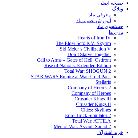
صفحه اصلی
وبلاگ
معرفی ماد
آموزش نصب ماد
جستجوی ماد
بازی ها
Hearts of Iron IV
The Elder Scrolls V: Skyrim
Sid Meier’s Civilization V
Don’t Starve Together
Call to Arms – Gates of Hell: Ostfront
Rise of Nations: Extended Edition
Total War: SHOGUN 2
STAR WARS Empire at War: Gold Pack
Stellaris
Company of Heroes 2
Company of Heroes
Crusader Kings III
Crusader Kings II
Cities: Skylines
Euro Truck Simulator 2
Total War: ATTILA
Men of War: Assault Squad 2
خرید اشتراک