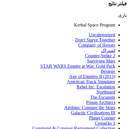
فیلتر نتایج
بازی
Kerbal Space Program
Uncategorized
Don't Starve Together
Company of Heroes
اشتراک
Counter-Strike 2
Surviving Mars
STAR WARS Empire at War: Gold Pack
Besiege
Age of Empires II (2013)
American Truck Simulator
Rebel Inc: Escalation
Northgard
The Escapists
Prison Architect
Airships: Conquer the Skies
Galactic Civilizations III
Planet Coaster
Cossacks 3
Command & Conquer Remastered Collection