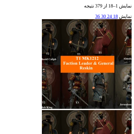
نمایش 1–18 از 379 نتیجه
نمایش
18
24
30
36