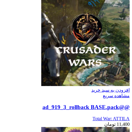
افزودن به سبد خرید
مشاهده سریع
@@ad_919_3_rollback BASE.pack
Total War: ATTILA
11,400
تومان