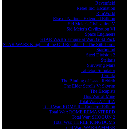
Ravenfield
Rebel Inc: Escalation
RimWorld
Rise of Nations: Extended Edition
Sid Meier's Civilization V
Sid Meier's Civilization VI
Space Engineers
STAR WARS Empire at War: Gold Pack
STAR WARS Knights of the Old Republic II: The Sith Lords
Starbound
Steel Division 2
Stellaris
Surviving Mars
Tabletop Simulator
Terraria
The Binding of Isaac: Rebirth
The Elder Scrolls V: Skyrim
The Escapists
This War of Mine
Total War: ATTILA
Total War: ROME II – Emperor Edition
Total War: ROME REMASTERED
Total War: SHOGUN 2
Total War: THREE KINGDOMS
Total War: WARHAMMER