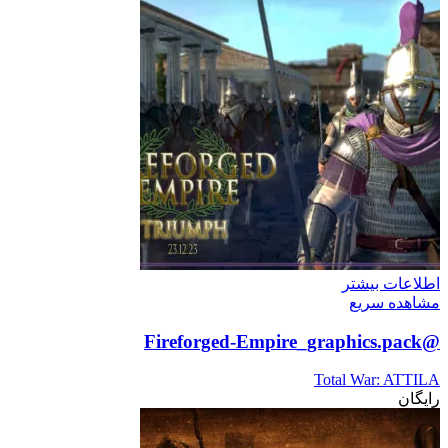
اطلاعات بیشتر
مشاهده سریع
@Fireforged-Empire_graphics.pack
Total War: ATTILA
رایگان