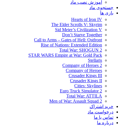
آموزش نصب ماد
جستجوی ماد
بازی ها
Hearts of Iron IV
The Elder Scrolls V: Skyrim
Sid Meier’s Civilization V
Don’t Starve Together
Call to Arms – Gates of Hell: Ostfront
Rise of Nations: Extended Edition
Total War: SHOGUN 2
STAR WARS Empire at War: Gold Pack
Stellaris
Company of Heroes 2
Company of Heroes
Crusader Kings III
Crusader Kings II
Cities: Skylines
Euro Truck Simulator 2
Total War: ATTILA
Men of War: Assault Squad 2
خرید اشتراک
درخواست ماد
تماس با ما
درباره ما