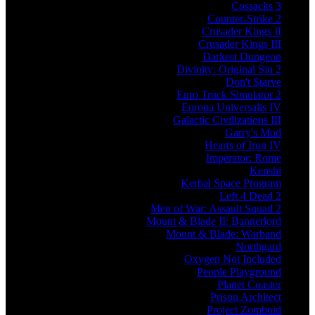
Cossacks 3
Counter-Strike 2
Crusader Kings II
Crusader Kings III
Darkest Dungeon
Divinity: Original Sin 2
Don't Starve
Euro Truck Simulator 2
Europa Universalis IV
Galactic Civilizations III
Garry's Mod
Hearts of Iron IV
Imperator: Rome
Kenshi
Kerbal Space Program
Left 4 Dead 2
Men of War: Assault Squad 2
Mount & Blade II: Bannerlord
Mount & Blade: Warband
Northgard
Oxygen Not Included
People Playground
Planet Coaster
Prison Architect
Project Zomboid