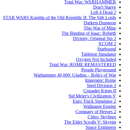
Total War: WARHAMMER
Don't Starve
Left 4 Dead 2
STAR WARS Knights of the Old Republic II: The Sith Lords
Darkest Dungeon
This War of Mine
The Binding of Isaac: Rebirth
Divinity: Original Sin 2
XCOM 2
Starbound
Tabletop Simulator
Oxygen Not Included
Total War: ROME REMASTERED
People Playground
Warhammer 40,000: Gladius – Relics of War
Imperator: Rome
Steel Division 2
Crusader Kings II
Sid Meier's Civilization V
Euro Truck Simulator 2
Wallpaper Engine
Company of Heroes 2
Cities: Skylines
The Elder Scrolls V: Skyrim
Space Engineers