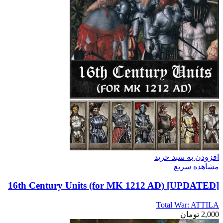
افزودن به سبد خرید
مشاهده سریع
[UPDATED] 16th Century Units (for MK 1212 AD)
Total War: ATTILA
2,000
تومان