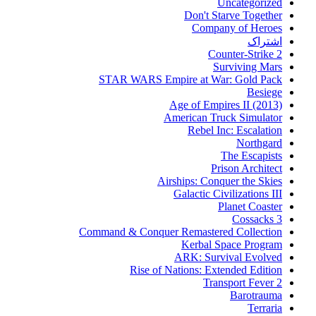
Uncategorized
Don't Starve Together
Company of Heroes
اشتراک
Counter-Strike 2
Surviving Mars
STAR WARS Empire at War: Gold Pack
Besiege
Age of Empires II (2013)
American Truck Simulator
Rebel Inc: Escalation
Northgard
The Escapists
Prison Architect
Airships: Conquer the Skies
Galactic Civilizations III
Planet Coaster
Cossacks 3
Command & Conquer Remastered Collection
Kerbal Space Program
ARK: Survival Evolved
Rise of Nations: Extended Edition
Transport Fever 2
Barotrauma
Terraria