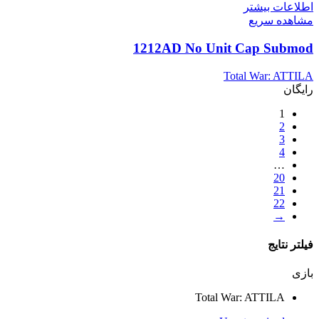
اطلاعات بیشتر
مشاهده سریع
1212AD No Unit Cap Submod
Total War: ATTILA
رایگان
1
2
3
4
…
20
21
22
→
فیلتر نتایج
بازی
Total War: ATTILA