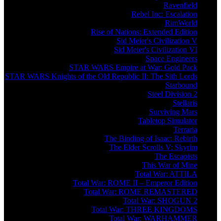
Ravenfield
Rebel Inc: Escalation
RimWorld
Rise of Nations: Extended Edition
Sid Meier's Civilization V
Sid Meier's Civilization VI
Space Engineers
STAR WARS Empire at War: Gold Pack
STAR WARS Knights of the Old Republic II: The Sith Lords
Starbound
Steel Division 2
Stellaris
Surviving Mars
Tabletop Simulator
Terraria
The Binding of Isaac: Rebirth
The Elder Scrolls V: Skyrim
The Escapists
This War of Mine
Total War: ATTILA
Total War: ROME II – Emperor Edition
Total War: ROME REMASTERED
Total War: SHOGUN 2
Total War: THREE KINGDOMS
Total War: WARHAMMER