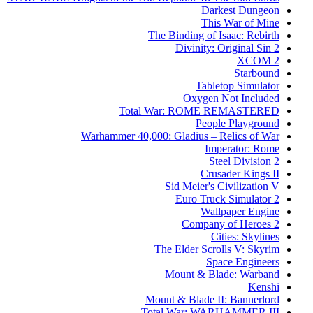
Darkest Dungeon
This War of Mine
The Binding of Isaac: Rebirth
Divinity: Original Sin 2
XCOM 2
Starbound
Tabletop Simulator
Oxygen Not Included
Total War: ROME REMASTERED
People Playground
Warhammer 40,000: Gladius – Relics of War
Imperator: Rome
Steel Division 2
Crusader Kings II
Sid Meier's Civilization V
Euro Truck Simulator 2
Wallpaper Engine
Company of Heroes 2
Cities: Skylines
The Elder Scrolls V: Skyrim
Space Engineers
Mount & Blade: Warband
Kenshi
Mount & Blade II: Bannerlord
Total War: WARHAMMER III