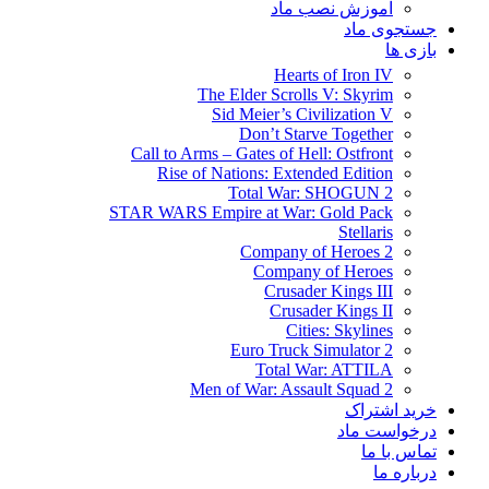
آموزش نصب ماد
جستجوی ماد
بازی ها
Hearts of Iron IV
The Elder Scrolls V: Skyrim
Sid Meier’s Civilization V
Don’t Starve Together
Call to Arms – Gates of Hell: Ostfront
Rise of Nations: Extended Edition
Total War: SHOGUN 2
STAR WARS Empire at War: Gold Pack
Stellaris
Company of Heroes 2
Company of Heroes
Crusader Kings III
Crusader Kings II
Cities: Skylines
Euro Truck Simulator 2
Total War: ATTILA
Men of War: Assault Squad 2
خرید اشتراک
درخواست ماد
تماس با ما
درباره ما