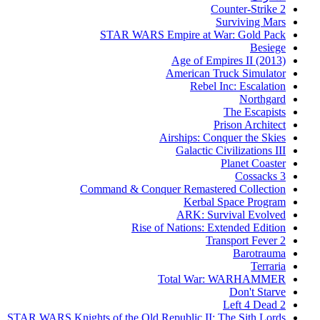
Counter-Strike 2
Surviving Mars
STAR WARS Empire at War: Gold Pack
Besiege
Age of Empires II (2013)
American Truck Simulator
Rebel Inc: Escalation
Northgard
The Escapists
Prison Architect
Airships: Conquer the Skies
Galactic Civilizations III
Planet Coaster
Cossacks 3
Command & Conquer Remastered Collection
Kerbal Space Program
ARK: Survival Evolved
Rise of Nations: Extended Edition
Transport Fever 2
Barotrauma
Terraria
Total War: WARHAMMER
Don't Starve
Left 4 Dead 2
STAR WARS Knights of the Old Republic II: The Sith Lords