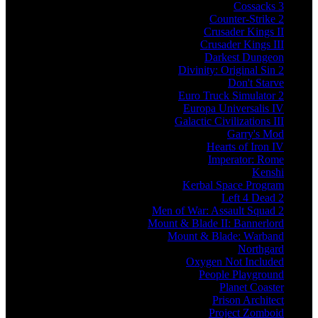
Cossacks 3
Counter-Strike 2
Crusader Kings II
Crusader Kings III
Darkest Dungeon
Divinity: Original Sin 2
Don't Starve
Euro Truck Simulator 2
Europa Universalis IV
Galactic Civilizations III
Garry's Mod
Hearts of Iron IV
Imperator: Rome
Kenshi
Kerbal Space Program
Left 4 Dead 2
Men of War: Assault Squad 2
Mount & Blade II: Bannerlord
Mount & Blade: Warband
Northgard
Oxygen Not Included
People Playground
Planet Coaster
Prison Architect
Project Zomboid