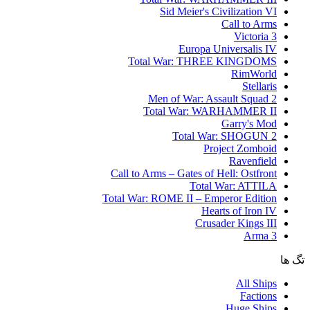
Sid Meier's Civilization VI
Call to Arms
Victoria 3
Europa Universalis IV
Total War: THREE KINGDOMS
RimWorld
Stellaris
Men of War: Assault Squad 2
Total War: WARHAMMER II
Garry's Mod
Total War: SHOGUN 2
Project Zomboid
Ravenfield
Call to Arms – Gates of Hell: Ostfront
Total War: ATTILA
Total War: ROME II – Emperor Edition
Hearts of Iron IV
Crusader Kings III
Arma 3
تگ ها
All Ships
Factions
Huge Ships