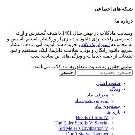
شبکه های اجتماعی
درباره ما
وبسایت مادکلاب در بهمن سال 1401 با هدف گسترش و ارائه
دسترسی راحت برای دانلود ماد بازی از ورکشاپ استیم تأسیس و
به مجموعه
استراتژیک کلاب
افزوده شد. آپدیت آنی مادها، انتشار
سریع، دانلود رایگان و پولی، سلامت فایل‌ها، لینک مستقیم و نبود
تبلیغات از جمله خدمات و ویژگی‌های این سایت است.
تمامی حقوق وب‌سایت متعلق به ماد کلاب می‌باشد.
جستجو
صفحه اصلی
وبلاگ
معرفی ماد
آموزش نصب ماد
جستجوی ماد
بازی ها
Hearts of Iron IV
The Elder Scrolls V: Skyrim
Sid Meier’s Civilization V
Don’t Starve Together