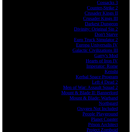
Cossacks 3
Counter-Strike 2
Crusader Kings II
Crusader Kings III
Darkest Dungeon
Divinity: Original Sin 2
Don't Starve
Euro Truck Simulator 2
Europa Universalis IV
Galactic Civilizations III
Garry's Mod
Hearts of Iron IV
Imperator: Rome
Kenshi
Kerbal Space Program
Left 4 Dead 2
Men of War: Assault Squad 2
Mount & Blade II: Bannerlord
Mount & Blade: Warband
Northgard
Oxygen Not Included
People Playground
Planet Coaster
Prison Architect
Project Zomboid