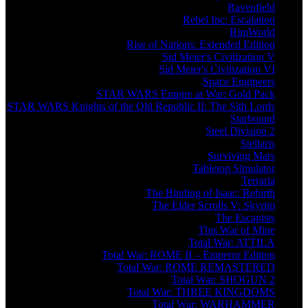
Ravenfield
Rebel Inc: Escalation
RimWorld
Rise of Nations: Extended Edition
Sid Meier's Civilization V
Sid Meier's Civilization VI
Space Engineers
STAR WARS Empire at War: Gold Pack
STAR WARS Knights of the Old Republic II: The Sith Lords
Starbound
Steel Division 2
Stellaris
Surviving Mars
Tabletop Simulator
Terraria
The Binding of Isaac: Rebirth
The Elder Scrolls V: Skyrim
The Escapists
This War of Mine
Total War: ATTILA
Total War: ROME II – Emperor Edition
Total War: ROME REMASTERED
Total War: SHOGUN 2
Total War: THREE KINGDOMS
Total War: WARHAMMER