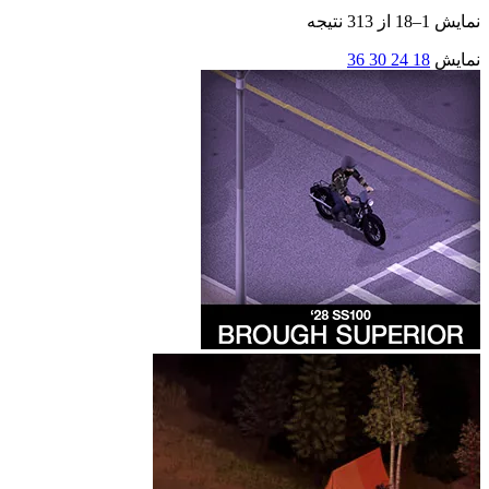
نمایش 1–18 از 313 نتیجه
نمایش
18
24
30
36