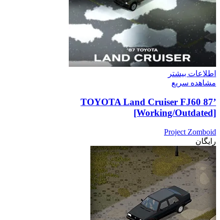
اطلاعات بیشتر
مشاهده سریع
’87 TOYOTA Land Cruiser FJ60
[Working/Outdated]
Project Zomboid
رایگان