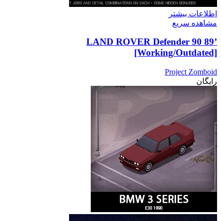
اطلاعات بیشتر
مشاهده سریع
’89 LAND ROVER Defender 90
[Working/Outdated]
Project Zomboid
رایگان