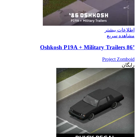
اطلاعات بیشتر
مشاهده سریع
’86 Oshkosh P19A + Military Trailers
Project Zomboid
رایگان