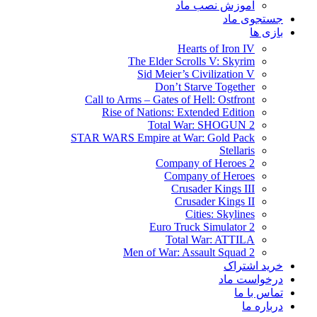
آموزش نصب ماد
جستجوی ماد
بازی ها
Hearts of Iron IV
The Elder Scrolls V: Skyrim
Sid Meier’s Civilization V
Don’t Starve Together
Call to Arms – Gates of Hell: Ostfront
Rise of Nations: Extended Edition
Total War: SHOGUN 2
STAR WARS Empire at War: Gold Pack
Stellaris
Company of Heroes 2
Company of Heroes
Crusader Kings III
Crusader Kings II
Cities: Skylines
Euro Truck Simulator 2
Total War: ATTILA
Men of War: Assault Squad 2
خرید اشتراک
درخواست ماد
تماس با ما
درباره ما