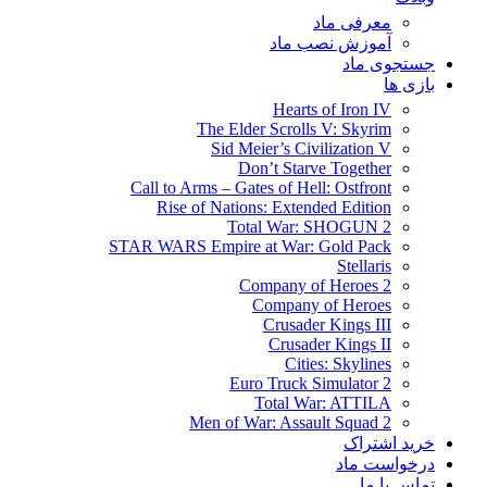
معرفی ماد
آموزش نصب ماد
جستجوی ماد
بازی ها
Hearts of Iron IV
The Elder Scrolls V: Skyrim
Sid Meier’s Civilization V
Don’t Starve Together
Call to Arms – Gates of Hell: Ostfront
Rise of Nations: Extended Edition
Total War: SHOGUN 2
STAR WARS Empire at War: Gold Pack
Stellaris
Company of Heroes 2
Company of Heroes
Crusader Kings III
Crusader Kings II
Cities: Skylines
Euro Truck Simulator 2
Total War: ATTILA
Men of War: Assault Squad 2
خرید اشتراک
درخواست ماد
تماس با ما