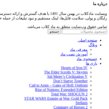
درباره ما
وبسایت مادکلاب در بهمن سال 1401 با هدف گسترش و ارائه دسترسی راحت برای دانلود ماد بازی از ورکشاپ استیم تأسیس و به مجموعه
رایگان و پولی، سلامت فایل‌ها، لینک مستقیم و نبود تبلیغات از جمل
تمامی حقوق وب‌سایت متعلق به ماد کلاب می‌باشد.
جستجو
صفحه اصلی
وبلاگ
معرفی ماد
آموزش نصب ماد
جستجوی ماد
بازی ها
Hearts of Iron IV
The Elder Scrolls V: Skyrim
Sid Meier’s Civilization V
Don’t Starve Together
Call to Arms – Gates of Hell: Ostfront
Rise of Nations: Extended Edition
Total War: SHOGUN 2
STAR WARS Empire at War: Gold Pack
Stellaris
Company of Heroes 2