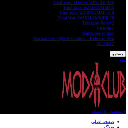
Total War: THREE KINGDOMS
Total War: WARHAMMER
Total War: WARHAMMER II
Total War: WARHAMMER III
Transport Fever 2
Victoria 3
Wallpaper Engine
Warhammer 40,000: Gladius – Relics of War
XCOM 2
جستجو
منو
0
محصول
0
تومان
صفحه اصلی
وبلاگ