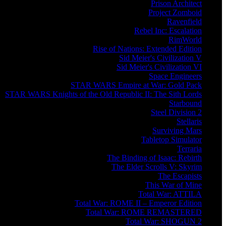
Prison Architect
Project Zomboid
Ravenfield
Rebel Inc: Escalation
RimWorld
Rise of Nations: Extended Edition
Sid Meier's Civilization V
Sid Meier's Civilization VI
Space Engineers
STAR WARS Empire at War: Gold Pack
STAR WARS Knights of the Old Republic II: The Sith Lords
Starbound
Steel Division 2
Stellaris
Surviving Mars
Tabletop Simulator
Terraria
The Binding of Isaac: Rebirth
The Elder Scrolls V: Skyrim
The Escapists
This War of Mine
Total War: ATTILA
Total War: ROME II – Emperor Edition
Total War: ROME REMASTERED
Total War: SHOGUN 2