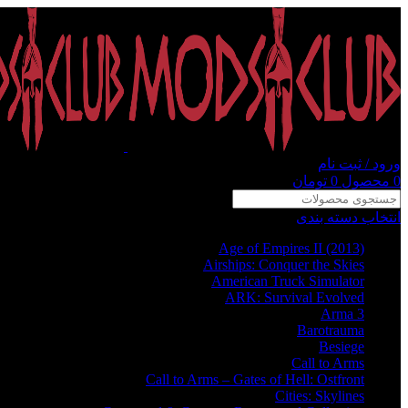
ورود / ثبت نام
0
محصول
0
تومان
انتخاب دسته بندی
Age of Empires II (2013)
Airships: Conquer the Skies
American Truck Simulator
ARK: Survival Evolved
Arma 3
Barotrauma
Besiege
Call to Arms
Call to Arms – Gates of Hell: Ostfront
Cities: Skylines