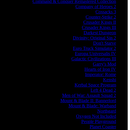
Command & Conquer Remastered Collection
Company of Heroes 2
Cossacks 3
Counter-Strike 2
Crusader Kings II
Crusader Kings III
Darkest Dungeon
Divinity: Original Sin 2
Don't Starve
Euro Truck Simulator 2
Europa Universalis IV
Galactic Civilizations III
Garry's Mod
Hearts of Iron IV
Imperator: Rome
Kenshi
Kerbal Space Program
Left 4 Dead 2
Men of War: Assault Squad 2
Mount & Blade II: Bannerlord
Mount & Blade: Warband
Northgard
Oxygen Not Included
People Playground
Planet Coaster