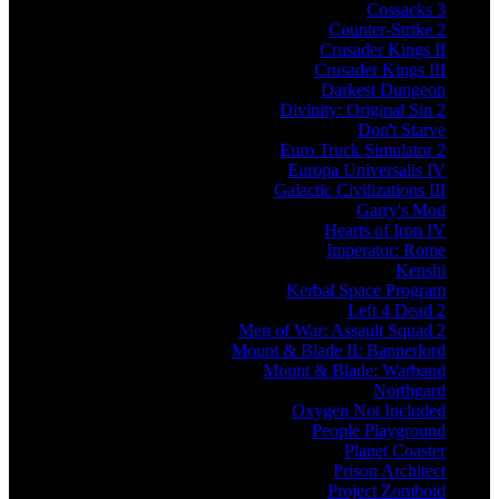
Cossacks 3
Counter-Strike 2
Crusader Kings II
Crusader Kings III
Darkest Dungeon
Divinity: Original Sin 2
Don't Starve
Euro Truck Simulator 2
Europa Universalis IV
Galactic Civilizations III
Garry's Mod
Hearts of Iron IV
Imperator: Rome
Kenshi
Kerbal Space Program
Left 4 Dead 2
Men of War: Assault Squad 2
Mount & Blade II: Bannerlord
Mount & Blade: Warband
Northgard
Oxygen Not Included
People Playground
Planet Coaster
Prison Architect
Project Zomboid