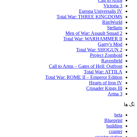
Call to Arms
Victoria 3
Europa Universalis IV
Total War: THREE KINGDOMS
RimWorld
Stellaris
Men of War: Assault Squad 2
Total War: WARHAMMER II
Garry's Mod
Total War: SHOGUN 2
Project Zomboid
Ravenfield
Call to Arms – Gates of Hell: Ostfront
Total War: ATTILA
Total War: ROME II – Emperor Edition
Hearts of Iron IV
Crusader Kings III
Arma 3
تگ ها
beta
Blueprint
building
coaster
coaster station