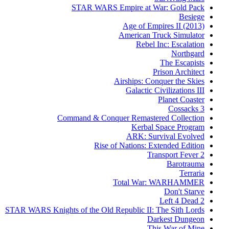
STAR WARS Empire at War: Gold Pack
Besiege
Age of Empires II (2013)
American Truck Simulator
Rebel Inc: Escalation
Northgard
The Escapists
Prison Architect
Airships: Conquer the Skies
Galactic Civilizations III
Planet Coaster
Cossacks 3
Command & Conquer Remastered Collection
Kerbal Space Program
ARK: Survival Evolved
Rise of Nations: Extended Edition
Transport Fever 2
Barotrauma
Terraria
Total War: WARHAMMER
Don't Starve
Left 4 Dead 2
STAR WARS Knights of the Old Republic II: The Sith Lords
Darkest Dungeon
This War of Mine