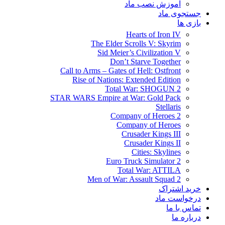
آموزش نصب ماد
جستجوی ماد
بازی ها
Hearts of Iron IV
The Elder Scrolls V: Skyrim
Sid Meier’s Civilization V
Don’t Starve Together
Call to Arms – Gates of Hell: Ostfront
Rise of Nations: Extended Edition
Total War: SHOGUN 2
STAR WARS Empire at War: Gold Pack
Stellaris
Company of Heroes 2
Company of Heroes
Crusader Kings III
Crusader Kings II
Cities: Skylines
Euro Truck Simulator 2
Total War: ATTILA
Men of War: Assault Squad 2
خرید اشتراک
درخواست ماد
تماس با ما
درباره ما