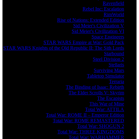
Ravenfield
Rebel Inc: Escalation
RimWorld
Rise of Nations: Extended Edition
Sid Meier's Civilization V
Sid Meier's Civilization VI
Space Engineers
STAR WARS Empire at War: Gold Pack
STAR WARS Knights of the Old Republic II: The Sith Lords
Starbound
Steel Division 2
Stellaris
Surviving Mars
Tabletop Simulator
Terraria
The Binding of Isaac: Rebirth
The Elder Scrolls V: Skyrim
The Escapists
This War of Mine
Total War: ATTILA
Total War: ROME II – Emperor Edition
Total War: ROME REMASTERED
Total War: SHOGUN 2
Total War: THREE KINGDOMS
Total War: WARHAMMER