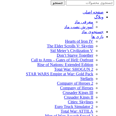
جستجو
صفحه اصلی
وبلاگ
معرفی ماد
آموزش نصب ماد
جستجوی ماد
بازی ها
Hearts of Iron IV
The Elder Scrolls V: Skyrim
Sid Meier’s Civilization V
Don’t Starve Together
Call to Arms – Gates of Hell: Ostfront
Rise of Nations: Extended Edition
Total War: SHOGUN 2
STAR WARS Empire at War: Gold Pack
Stellaris
Company of Heroes 2
Company of Heroes
Crusader Kings III
Crusader Kings II
Cities: Skylines
Euro Truck Simulator 2
Total War: ATTILA
Men of War: Assault Squad 2