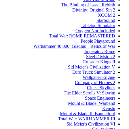
The Binding of Isaac: Rebirth
Divinity: Original Sin 2
XCOM 2
Starbound
Tabletop Simulator
Oxygen Not Included
Total War: ROME REMASTERED
People Playground
Warhammer 40,000: Gladius – Relics of War
Imperator: Rome
Steel Division 2
Crusader Kings II
Sid Meier's Civilization V
Euro Truck Simulator 2
Wallpaper Engine
Company of Heroes 2
Cities: Skylines
The Elder Scrolls V: Skyrim
Space Engineers
Mount & Blade: Warband
Kenshi
Mount & Blade II: Bannerlord
Total War: WARHAMMER III
Sid Meier's Civilization VI