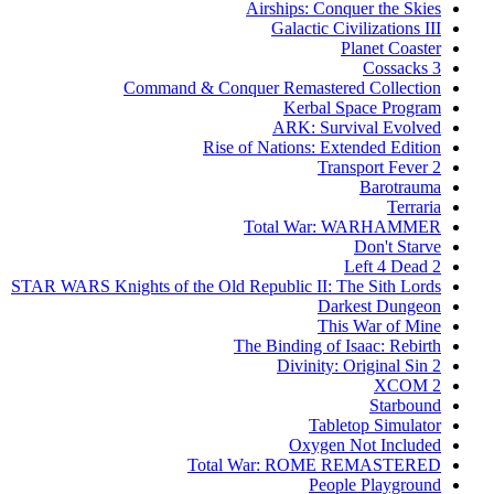
Airships: Conquer the Skies
Galactic Civilizations III
Planet Coaster
Cossacks 3
Command & Conquer Remastered Collection
Kerbal Space Program
ARK: Survival Evolved
Rise of Nations: Extended Edition
Transport Fever 2
Barotrauma
Terraria
Total War: WARHAMMER
Don't Starve
Left 4 Dead 2
STAR WARS Knights of the Old Republic II: The Sith Lords
Darkest Dungeon
This War of Mine
The Binding of Isaac: Rebirth
Divinity: Original Sin 2
XCOM 2
Starbound
Tabletop Simulator
Oxygen Not Included
Total War: ROME REMASTERED
People Playground