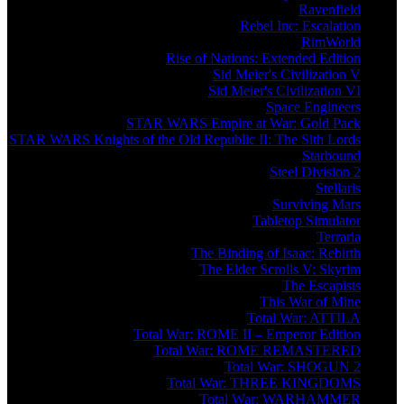
Ravenfield
Rebel Inc: Escalation
RimWorld
Rise of Nations: Extended Edition
Sid Meier's Civilization V
Sid Meier's Civilization VI
Space Engineers
STAR WARS Empire at War: Gold Pack
STAR WARS Knights of the Old Republic II: The Sith Lords
Starbound
Steel Division 2
Stellaris
Surviving Mars
Tabletop Simulator
Terraria
The Binding of Isaac: Rebirth
The Elder Scrolls V: Skyrim
The Escapists
This War of Mine
Total War: ATTILA
Total War: ROME II – Emperor Edition
Total War: ROME REMASTERED
Total War: SHOGUN 2
Total War: THREE KINGDOMS
Total War: WARHAMMER