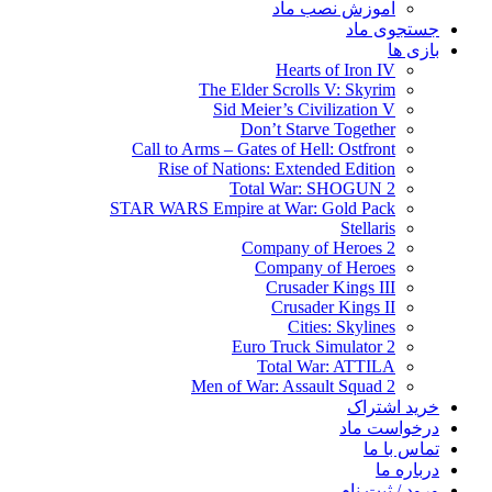
آموزش نصب ماد
جستجوی ماد
بازی ها
Hearts of Iron IV
The Elder Scrolls V: Skyrim
Sid Meier’s Civilization V
Don’t Starve Together
Call to Arms – Gates of Hell: Ostfront
Rise of Nations: Extended Edition
Total War: SHOGUN 2
STAR WARS Empire at War: Gold Pack
Stellaris
Company of Heroes 2
Company of Heroes
Crusader Kings III
Crusader Kings II
Cities: Skylines
Euro Truck Simulator 2
Total War: ATTILA
Men of War: Assault Squad 2
خرید اشتراک
درخواست ماد
تماس با ما
درباره ما
ورود / ثبت نام