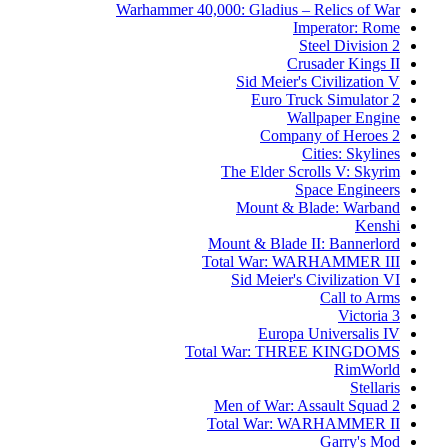
Warhammer 40,000: Gladius – Relics of War
Imperator: Rome
Steel Division 2
Crusader Kings II
Sid Meier's Civilization V
Euro Truck Simulator 2
Wallpaper Engine
Company of Heroes 2
Cities: Skylines
The Elder Scrolls V: Skyrim
Space Engineers
Mount & Blade: Warband
Kenshi
Mount & Blade II: Bannerlord
Total War: WARHAMMER III
Sid Meier's Civilization VI
Call to Arms
Victoria 3
Europa Universalis IV
Total War: THREE KINGDOMS
RimWorld
Stellaris
Men of War: Assault Squad 2
Total War: WARHAMMER II
Garry's Mod