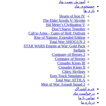
آموزش نصب ماد
جستجوی ماد
بازی ها
Hearts of Iron IV
The Elder Scrolls V: Skyrim
Sid Meier’s Civilization V
Don’t Starve Together
Call to Arms – Gates of Hell: Ostfront
Rise of Nations: Extended Edition
Total War: SHOGUN 2
STAR WARS Empire at War: Gold Pack
Stellaris
Company of Heroes 2
Company of Heroes
Crusader Kings III
Crusader Kings II
Cities: Skylines
Euro Truck Simulator 2
Total War: ATTILA
Men of War: Assault Squad 2
خرید اشتراک
درخواست ماد
تماس با ما
درباره ما