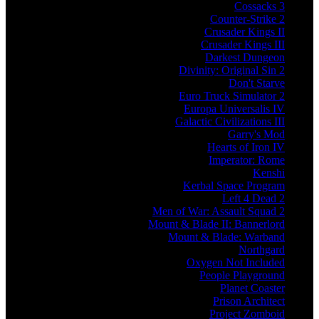
Cossacks 3
Counter-Strike 2
Crusader Kings II
Crusader Kings III
Darkest Dungeon
Divinity: Original Sin 2
Don't Starve
Euro Truck Simulator 2
Europa Universalis IV
Galactic Civilizations III
Garry's Mod
Hearts of Iron IV
Imperator: Rome
Kenshi
Kerbal Space Program
Left 4 Dead 2
Men of War: Assault Squad 2
Mount & Blade II: Bannerlord
Mount & Blade: Warband
Northgard
Oxygen Not Included
People Playground
Planet Coaster
Prison Architect
Project Zomboid