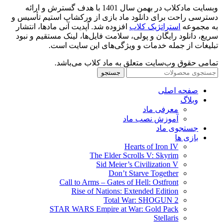
وبسایت مادکلاب در بهمن سال 1401 با هدف گسترش و ارائه
دسترسی راحت برای دانلود ماد بازی از ورکشاپ استیم تأسیس و
به مجموعه
استراتژیک کلاب
افزوده شد. آپدیت آنی مادها، انتشار
سریع، دانلود رایگان و پولی، سلامت فایل‌ها، لینک مستقیم و نبود
تبلیغات از جمله خدمات و ویژگی‌های این سایت است.
تمامی حقوق وب‌سایت متعلق به ماد کلاب می‌باشد.
جستجو
صفحه اصلی
وبلاگ
معرفی ماد
آموزش نصب ماد
جستجوی ماد
بازی ها
Hearts of Iron IV
The Elder Scrolls V: Skyrim
Sid Meier’s Civilization V
Don’t Starve Together
Call to Arms – Gates of Hell: Ostfront
Rise of Nations: Extended Edition
Total War: SHOGUN 2
STAR WARS Empire at War: Gold Pack
Stellaris