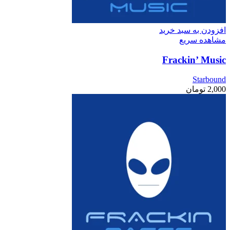
افزودن به سبد خرید
مشاهده سریع
Frackin’ Music
Starbound
2,000
تومان