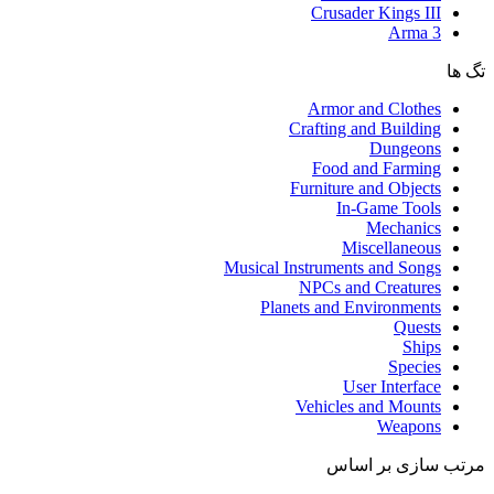
Crusader Kings III
Arma 3
تگ ها
Armor and Clothes
Crafting and Building
Dungeons
Food and Farming
Furniture and Objects
In-Game Tools
Mechanics
Miscellaneous
Musical Instruments and Songs
NPCs and Creatures
Planets and Environments
Quests
Ships
Species
User Interface
Vehicles and Mounts
Weapons
مرتب سازی بر اساس