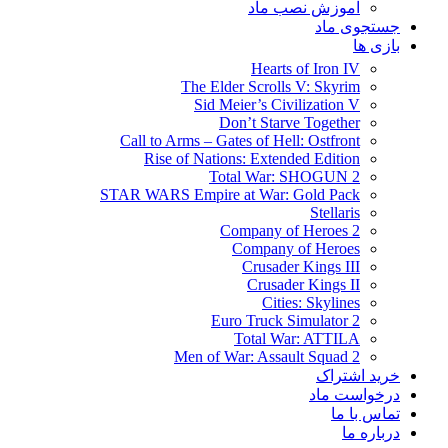
آموزش نصب ماد
جستجوی ماد
بازی ها
Hearts of Iron IV
The Elder Scrolls V: Skyrim
Sid Meier’s Civilization V
Don’t Starve Together
Call to Arms – Gates of Hell: Ostfront
Rise of Nations: Extended Edition
Total War: SHOGUN 2
STAR WARS Empire at War: Gold Pack
Stellaris
Company of Heroes 2
Company of Heroes
Crusader Kings III
Crusader Kings II
Cities: Skylines
Euro Truck Simulator 2
Total War: ATTILA
Men of War: Assault Squad 2
خرید اشتراک
درخواست ماد
تماس با ما
درباره ما