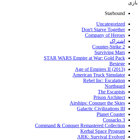
بازی
Starbound
Uncategorized
Don't Starve Together
Company of Heroes
اشتراک
Counter-Strike 2
Surviving Mars
STAR WARS Empire at War: Gold Pack
Besiege
Age of Empires II (2013)
American Truck Simulator
Rebel Inc: Escalation
Northgard
The Escapists
Prison Architect
Airships: Conquer the Skies
Galactic Civilizations III
Planet Coaster
Cossacks 3
Command & Conquer Remastered Collection
Kerbal Space Program
ARK: Survival Evolved