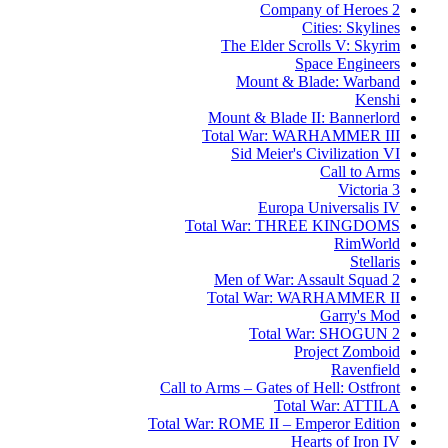
Company of Heroes 2
Cities: Skylines
The Elder Scrolls V: Skyrim
Space Engineers
Mount & Blade: Warband
Kenshi
Mount & Blade II: Bannerlord
Total War: WARHAMMER III
Sid Meier's Civilization VI
Call to Arms
Victoria 3
Europa Universalis IV
Total War: THREE KINGDOMS
RimWorld
Stellaris
Men of War: Assault Squad 2
Total War: WARHAMMER II
Garry's Mod
Total War: SHOGUN 2
Project Zomboid
Ravenfield
Call to Arms – Gates of Hell: Ostfront
Total War: ATTILA
Total War: ROME II – Emperor Edition
Hearts of Iron IV