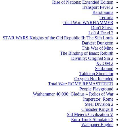
Rise of Nations: Extended Edition
Transport Fever 2
Barotrauma
Terraria
Total War: WARHAMMER
Don't Starve
Left 4 Dead 2
STAR WARS Knights of the Old Republic II: The Sith Lords
Darkest Dungeon
This War of Mine
The Binding of Isaac: Rebirth
Divinity: Original Sin 2
XCOM 2
Starbound
Tabletop Simulator
Oxygen Not Included
Total War: ROME REMASTERED
People Playground
Warhammer 40,000: Gladius – Relics of War
Imperator: Rome
Steel Division 2
Crusader Kings II
Sid Meier's Civilization V
Euro Truck Simulator 2
Wallpaper Engine