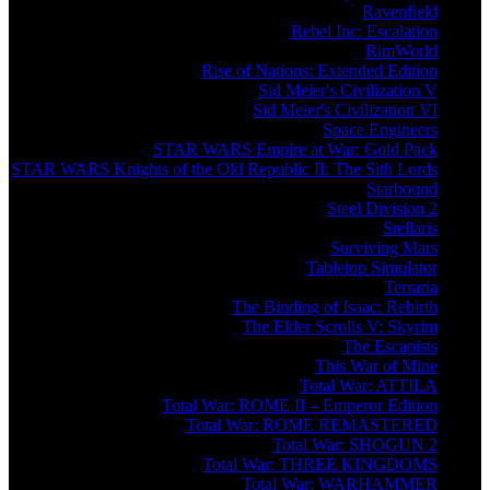
Ravenfield
Rebel Inc: Escalation
RimWorld
Rise of Nations: Extended Edition
Sid Meier's Civilization V
Sid Meier's Civilization VI
Space Engineers
STAR WARS Empire at War: Gold Pack
STAR WARS Knights of the Old Republic II: The Sith Lords
Starbound
Steel Division 2
Stellaris
Surviving Mars
Tabletop Simulator
Terraria
The Binding of Isaac: Rebirth
The Elder Scrolls V: Skyrim
The Escapists
This War of Mine
Total War: ATTILA
Total War: ROME II – Emperor Edition
Total War: ROME REMASTERED
Total War: SHOGUN 2
Total War: THREE KINGDOMS
Total War: WARHAMMER