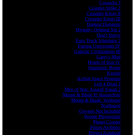
Cossacks 3
Counter-Strike 2
Crusader Kings II
Crusader Kings III
Darkest Dungeon
Divinity: Original Sin 2
Don't Starve
Euro Truck Simulator 2
Europa Universalis IV
Galactic Civilizations III
Garry's Mod
Hearts of Iron IV
Imperator: Rome
Kenshi
Kerbal Space Program
Left 4 Dead 2
Men of War: Assault Squad 2
Mount & Blade II: Bannerlord
Mount & Blade: Warband
Northgard
Oxygen Not Included
People Playground
Planet Coaster
Prison Architect
Project Zomboid