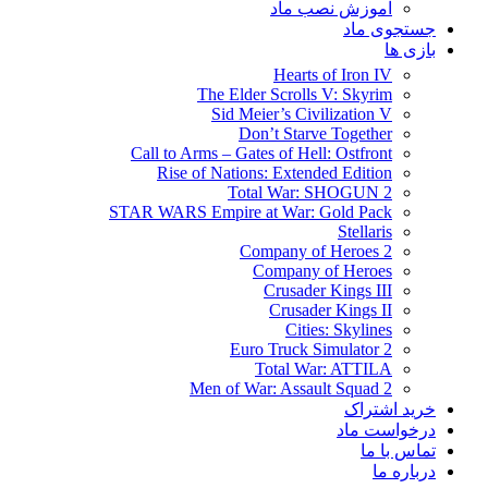
آموزش نصب ماد
جستجوی ماد
بازی ها
Hearts of Iron IV
The Elder Scrolls V: Skyrim
Sid Meier’s Civilization V
Don’t Starve Together
Call to Arms – Gates of Hell: Ostfront
Rise of Nations: Extended Edition
Total War: SHOGUN 2
STAR WARS Empire at War: Gold Pack
Stellaris
Company of Heroes 2
Company of Heroes
Crusader Kings III
Crusader Kings II
Cities: Skylines
Euro Truck Simulator 2
Total War: ATTILA
Men of War: Assault Squad 2
خرید اشتراک
درخواست ماد
تماس با ما
درباره ما