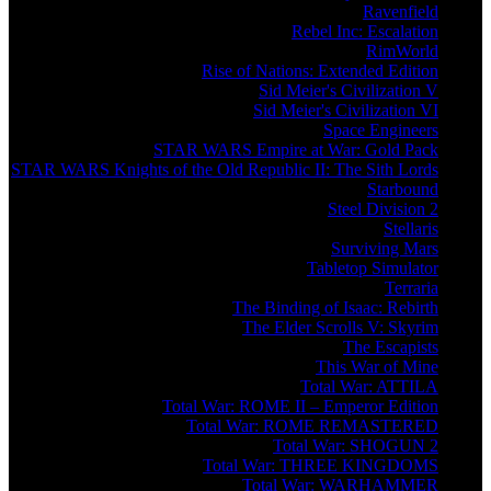
Ravenfield
Rebel Inc: Escalation
RimWorld
Rise of Nations: Extended Edition
Sid Meier's Civilization V
Sid Meier's Civilization VI
Space Engineers
STAR WARS Empire at War: Gold Pack
STAR WARS Knights of the Old Republic II: The Sith Lords
Starbound
Steel Division 2
Stellaris
Surviving Mars
Tabletop Simulator
Terraria
The Binding of Isaac: Rebirth
The Elder Scrolls V: Skyrim
The Escapists
This War of Mine
Total War: ATTILA
Total War: ROME II – Emperor Edition
Total War: ROME REMASTERED
Total War: SHOGUN 2
Total War: THREE KINGDOMS
Total War: WARHAMMER