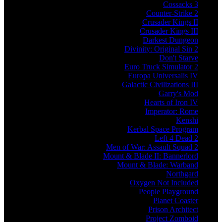
Cossacks 3
Counter-Strike 2
Crusader Kings II
Crusader Kings III
Darkest Dungeon
Divinity: Original Sin 2
Don't Starve
Euro Truck Simulator 2
Europa Universalis IV
Galactic Civilizations III
Garry's Mod
Hearts of Iron IV
Imperator: Rome
Kenshi
Kerbal Space Program
Left 4 Dead 2
Men of War: Assault Squad 2
Mount & Blade II: Bannerlord
Mount & Blade: Warband
Northgard
Oxygen Not Included
People Playground
Planet Coaster
Prison Architect
Project Zomboid