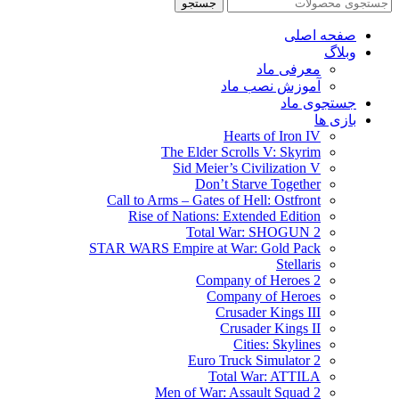
جستجو
صفحه اصلی
وبلاگ
معرفی ماد
آموزش نصب ماد
جستجوی ماد
بازی ها
Hearts of Iron IV
The Elder Scrolls V: Skyrim
Sid Meier’s Civilization V
Don’t Starve Together
Call to Arms – Gates of Hell: Ostfront
Rise of Nations: Extended Edition
Total War: SHOGUN 2
STAR WARS Empire at War: Gold Pack
Stellaris
Company of Heroes 2
Company of Heroes
Crusader Kings III
Crusader Kings II
Cities: Skylines
Euro Truck Simulator 2
Total War: ATTILA
Men of War: Assault Squad 2