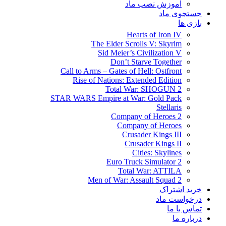
آموزش نصب ماد
جستجوی ماد
بازی ها
Hearts of Iron IV
The Elder Scrolls V: Skyrim
Sid Meier’s Civilization V
Don’t Starve Together
Call to Arms – Gates of Hell: Ostfront
Rise of Nations: Extended Edition
Total War: SHOGUN 2
STAR WARS Empire at War: Gold Pack
Stellaris
Company of Heroes 2
Company of Heroes
Crusader Kings III
Crusader Kings II
Cities: Skylines
Euro Truck Simulator 2
Total War: ATTILA
Men of War: Assault Squad 2
خرید اشتراک
درخواست ماد
تماس با ما
درباره ما