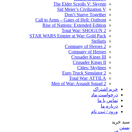
The Elder Scrolls V: Skyrim
Sid Meier’s Civilization V
Don’t Starve Together
Call to Arms – Gates of Hell: Ostfront
Rise of Nations: Extended Edition
Total War: SHOGUN 2
STAR WARS Empire at War: Gold Pack
Stellaris
Company of Heroes 2
Company of Heroes
Crusader Kings III
Crusader Kings II
Cities: Skylines
Euro Truck Simulator 2
Total War: ATTILA
Men of War: Assault Squad 2
خرید اشتراک
درخواست ماد
تماس با ما
درباره ما
ورود / ثبت نام
سبد خرید
بستن