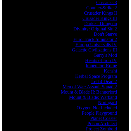
Cossacks 3
Counter-Strike 2
Crusader Kings II
Crusader Kings III
Darkest Dungeon
Divinity: Original Sin 2
Don't Starve
Euro Truck Simulator 2
Europa Universalis IV
Galactic Civilizations III
Garry's Mod
Hearts of Iron IV
Imperator: Rome
Kenshi
Kerbal Space Program
Left 4 Dead 2
Men of War: Assault Squad 2
Mount & Blade II: Bannerlord
Mount & Blade: Warband
Northgard
Oxygen Not Included
People Playground
Planet Coaster
Prison Architect
Project Zomboid