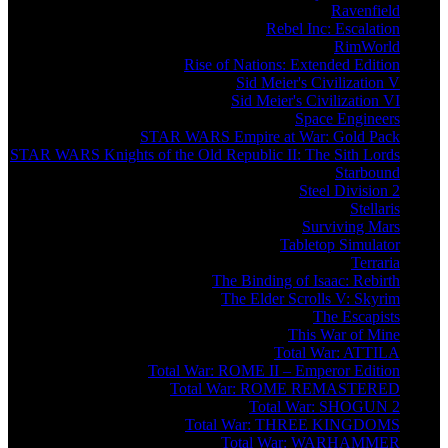
Ravenfield
Rebel Inc: Escalation
RimWorld
Rise of Nations: Extended Edition
Sid Meier's Civilization V
Sid Meier's Civilization VI
Space Engineers
STAR WARS Empire at War: Gold Pack
STAR WARS Knights of the Old Republic II: The Sith Lords
Starbound
Steel Division 2
Stellaris
Surviving Mars
Tabletop Simulator
Terraria
The Binding of Isaac: Rebirth
The Elder Scrolls V: Skyrim
The Escapists
This War of Mine
Total War: ATTILA
Total War: ROME II – Emperor Edition
Total War: ROME REMASTERED
Total War: SHOGUN 2
Total War: THREE KINGDOMS
Total War: WARHAMMER