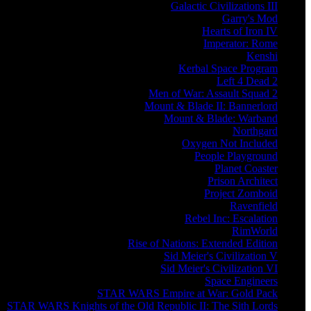
Galactic Civilizations III
Garry's Mod
Hearts of Iron IV
Imperator: Rome
Kenshi
Kerbal Space Program
Left 4 Dead 2
Men of War: Assault Squad 2
Mount & Blade II: Bannerlord
Mount & Blade: Warband
Northgard
Oxygen Not Included
People Playground
Planet Coaster
Prison Architect
Project Zomboid
Ravenfield
Rebel Inc: Escalation
RimWorld
Rise of Nations: Extended Edition
Sid Meier's Civilization V
Sid Meier's Civilization VI
Space Engineers
STAR WARS Empire at War: Gold Pack
STAR WARS Knights of the Old Republic II: The Sith Lords