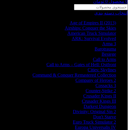
0
محصول
0
تومان
انتخاب دسته بندی
Age of Empires II (2013)
Airships: Conquer the Skies
American Truck Simulator
ARK: Survival Evolved
Arma 3
Barotrauma
Besiege
Call to Arms
Call to Arms – Gates of Hell: Ostfront
Cities: Skylines
Command & Conquer Remastered Collection
Company of Heroes 2
Cossacks 3
Counter-Strike 2
Crusader Kings II
Crusader Kings III
Darkest Dungeon
Divinity: Original Sin 2
Don't Starve
Euro Truck Simulator 2
Europa Universalis IV