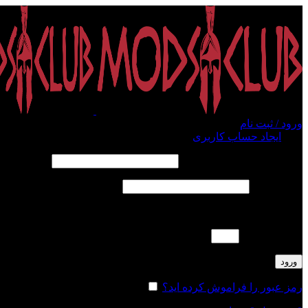
ورود / ثبت نام
ورود
ایجاد حساب کاربری
الزامی
نام کاربری یا آدرس ایمیل
*
الزامی
رمز عبور
*
لطفا پاسخ را به عدد انگلیسی وارد کنید:
19 − دوازده =
ورود
رمز عبور را فراموش کرده اید؟
مرا به خاطر بسپار