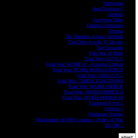
Starbound
Steel Division 2
Stellaris
Surviving Mars
Tabletop Simulator
Terraria
The Binding of Isaac: Rebirth
The Elder Scrolls V: Skyrim
The Escapists
This War of Mine
Total War: ATTILA
Total War: ROME II – Emperor Edition
Total War: ROME REMASTERED
Total War: SHOGUN 2
Total War: THREE KINGDOMS
Total War: WARHAMMER
Total War: WARHAMMER II
Total War: WARHAMMER III
Transport Fever 2
Victoria 3
Wallpaper Engine
Warhammer 40,000: Gladius – Relics of War
XCOM 2
جستجو