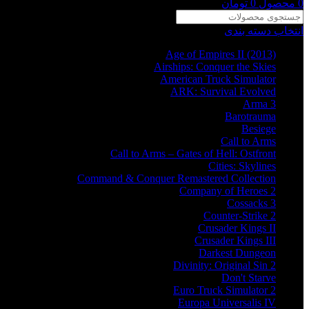
0
محصول
0
تومان
انتخاب دسته بندی
Age of Empires II (2013)
Airships: Conquer the Skies
American Truck Simulator
ARK: Survival Evolved
Arma 3
Barotrauma
Besiege
Call to Arms
Call to Arms – Gates of Hell: Ostfront
Cities: Skylines
Command & Conquer Remastered Collection
Company of Heroes 2
Cossacks 3
Counter-Strike 2
Crusader Kings II
Crusader Kings III
Darkest Dungeon
Divinity: Original Sin 2
Don't Starve
Euro Truck Simulator 2
Europa Universalis IV