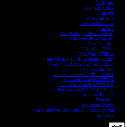
Starbound
Steel Division 2
Stellaris
Surviving Mars
Tabletop Simulator
Terraria
The Binding of Isaac: Rebirth
The Elder Scrolls V: Skyrim
The Escapists
This War of Mine
Total War: ATTILA
Total War: ROME II – Emperor Edition
Total War: ROME REMASTERED
Total War: SHOGUN 2
Total War: THREE KINGDOMS
Total War: WARHAMMER
Total War: WARHAMMER II
Total War: WARHAMMER III
Transport Fever 2
Victoria 3
Wallpaper Engine
Warhammer 40,000: Gladius – Relics of War
XCOM 2
جستجو