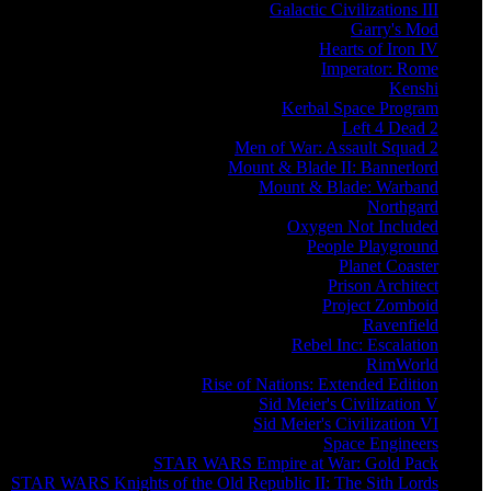
Galactic Civilizations III
Garry's Mod
Hearts of Iron IV
Imperator: Rome
Kenshi
Kerbal Space Program
Left 4 Dead 2
Men of War: Assault Squad 2
Mount & Blade II: Bannerlord
Mount & Blade: Warband
Northgard
Oxygen Not Included
People Playground
Planet Coaster
Prison Architect
Project Zomboid
Ravenfield
Rebel Inc: Escalation
RimWorld
Rise of Nations: Extended Edition
Sid Meier's Civilization V
Sid Meier's Civilization VI
Space Engineers
STAR WARS Empire at War: Gold Pack
STAR WARS Knights of the Old Republic II: The Sith Lords