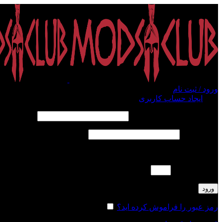
ورود / ثبت نام
ورود
ایجاد حساب کاربری
الزامی
نام کاربری یا آدرس ایمیل
*
الزامی
رمز عبور
*
لطفا پاسخ را به عدد انگلیسی وارد کنید:
دوازده − پنج =
ورود
رمز عبور را فراموش کرده اید؟
مرا به خاطر بسپار