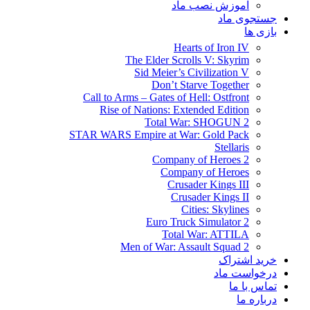
آموزش نصب ماد
جستجوی ماد
بازی ها
Hearts of Iron IV
The Elder Scrolls V: Skyrim
Sid Meier’s Civilization V
Don’t Starve Together
Call to Arms – Gates of Hell: Ostfront
Rise of Nations: Extended Edition
Total War: SHOGUN 2
STAR WARS Empire at War: Gold Pack
Stellaris
Company of Heroes 2
Company of Heroes
Crusader Kings III
Crusader Kings II
Cities: Skylines
Euro Truck Simulator 2
Total War: ATTILA
Men of War: Assault Squad 2
خرید اشتراک
درخواست ماد
تماس با ما
درباره ما