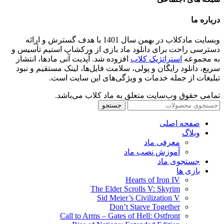
درباره ما
وبسایت مادکلاب در بهمن سال 1401 با هدف گسترش و ارائه
دسترسی راحت برای دانلود ماد بازی از ورکشاپ استیم تأسیس و
به مجموعه
استراتژیک کلاب
افزوده شد. آپدیت آنی مادها، انتشار
سریع، دانلود رایگان و پولی، سلامت فایل‌ها، لینک مستقیم و نبود
تبلیغات از جمله خدمات و ویژگی‌های این سایت است.
تمامی حقوق وب‌سایت متعلق به ماد کلاب می‌باشد.
جستجو
صفحه اصلی
وبلاگ
معرفی ماد
آموزش نصب ماد
جستجوی ماد
بازی ها
Hearts of Iron IV
The Elder Scrolls V: Skyrim
Sid Meier’s Civilization V
Don’t Starve Together
Call to Arms – Gates of Hell: Ostfront