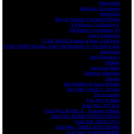
Ravenfield
Rebel Inc: Escalation
RimWorld
Rise of Nations: Extended Edition
Sid Meier's Civilization V
Sid Meier's Civilization VI
Space Engineers
STAR WARS Empire at War: Gold Pack
STAR WARS Knights of the Old Republic II: The Sith Lords
Starbound
Steel Division 2
Stellaris
Surviving Mars
Tabletop Simulator
Terraria
The Binding of Isaac: Rebirth
The Elder Scrolls V: Skyrim
The Escapists
This War of Mine
Total War: ATTILA
Total War: ROME II – Emperor Edition
Total War: ROME REMASTERED
Total War: SHOGUN 2
Total War: THREE KINGDOMS
Total War: WARHAMMER