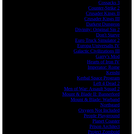
Cossacks 3
Counter-Strike 2
Crusader Kings II
Crusader Kings III
Darkest Dungeon
Divinity: Original Sin 2
Don't Starve
Euro Truck Simulator 2
Europa Universalis IV
Galactic Civilizations III
Garry's Mod
Hearts of Iron IV
Imperator: Rome
Kenshi
Kerbal Space Program
Left 4 Dead 2
Men of War: Assault Squad 2
Mount & Blade II: Bannerlord
Mount & Blade: Warband
Northgard
Oxygen Not Included
People Playground
Planet Coaster
Prison Architect
Project Zomboid