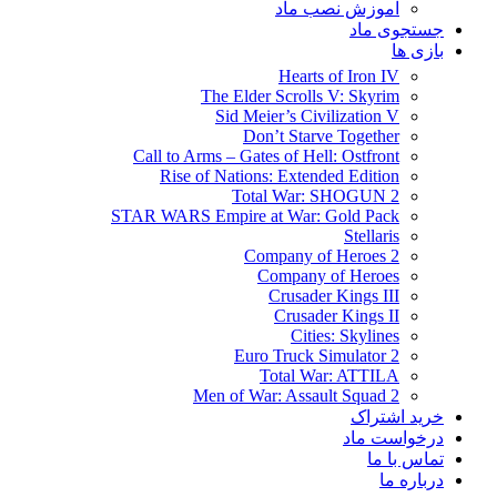
آموزش نصب ماد
جستجوی ماد
بازی ها
Hearts of Iron IV
The Elder Scrolls V: Skyrim
Sid Meier’s Civilization V
Don’t Starve Together
Call to Arms – Gates of Hell: Ostfront
Rise of Nations: Extended Edition
Total War: SHOGUN 2
STAR WARS Empire at War: Gold Pack
Stellaris
Company of Heroes 2
Company of Heroes
Crusader Kings III
Crusader Kings II
Cities: Skylines
Euro Truck Simulator 2
Total War: ATTILA
Men of War: Assault Squad 2
خرید اشتراک
درخواست ماد
تماس با ما
درباره ما