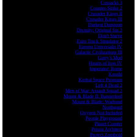
Cossacks 3
Counter-Strike 2
Crusader Kings II
Crusader Kings III
Darkest Dungeon
Divinity: Original Sin 2
Don't Starve
Euro Truck Simulator 2
Europa Universalis IV
Galactic Civilizations III
Garry's Mod
Hearts of Iron IV
Imperator: Rome
Kenshi
Kerbal Space Program
Left 4 Dead 2
Men of War: Assault Squad 2
Mount & Blade II: Bannerlord
Mount & Blade: Warband
Northgard
Oxygen Not Included
People Playground
Planet Coaster
Prison Architect
Project Zomboid