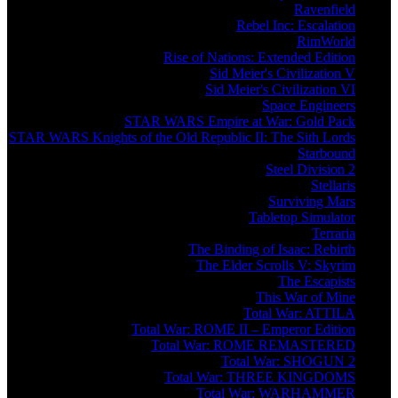
Ravenfield
Rebel Inc: Escalation
RimWorld
Rise of Nations: Extended Edition
Sid Meier's Civilization V
Sid Meier's Civilization VI
Space Engineers
STAR WARS Empire at War: Gold Pack
STAR WARS Knights of the Old Republic II: The Sith Lords
Starbound
Steel Division 2
Stellaris
Surviving Mars
Tabletop Simulator
Terraria
The Binding of Isaac: Rebirth
The Elder Scrolls V: Skyrim
The Escapists
This War of Mine
Total War: ATTILA
Total War: ROME II – Emperor Edition
Total War: ROME REMASTERED
Total War: SHOGUN 2
Total War: THREE KINGDOMS
Total War: WARHAMMER