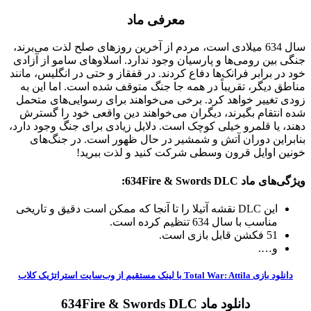
معرفی ماد
سال 634 میلادی است، مردم از آخرین روزهای صلح لذت می‌برند،
جنگی بین رومی‌ها و پارسیان وجود ندارد. اسلاوهای سامو از آزادی
خود در برابر فرانک‌ها دفاع کردند. در قفقاز و حتی در انگلیس، مانند
مناطق دیگر، تقریباً در همه جا جنگ متوقف شده است. اما این به
زودی تغییر خواهد کرد. برخی می‌خواهند برای رسوایی‌های متحمل
شده انتقام بگیرند، دیگران می‌خواهند دین واقعی خود را گسترش
دهند، یا قلمرو خیلی کوچک است. دلایل زیادی برای جنگ وجود دارد،
بنابراین دوران آتش و شمشیر در حال ظهور است. در جنگ‌های
خونین اوایل قرون وسطی شرکت کنید و لذت ببرید!
ویژگی‌های ماد 634Fire & Swords DLC:
این DLC نقشه آتیلا را تا آنجا که ممکن است دقیق‌ و تاریخی
مناسب با سال 634 تنظیم کرده است.
51 فکشن قابل بازی است.
و….
دانلود بازی Total War: Attila با لینک مستقیم از وب‌سایت استراتژیک کلاب
دانلود ماد 634Fire & Swords DLC