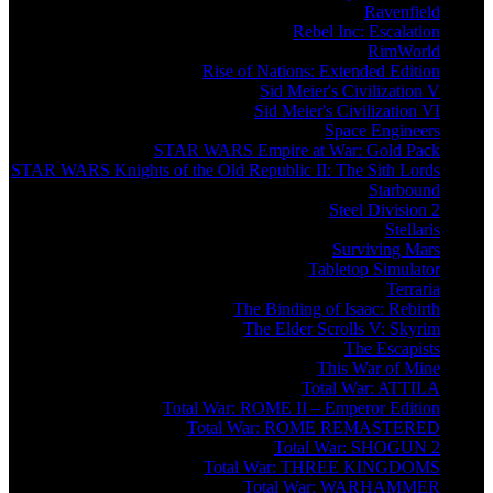
Ravenfield
Rebel Inc: Escalation
RimWorld
Rise of Nations: Extended Edition
Sid Meier's Civilization V
Sid Meier's Civilization VI
Space Engineers
STAR WARS Empire at War: Gold Pack
STAR WARS Knights of the Old Republic II: The Sith Lords
Starbound
Steel Division 2
Stellaris
Surviving Mars
Tabletop Simulator
Terraria
The Binding of Isaac: Rebirth
The Elder Scrolls V: Skyrim
The Escapists
This War of Mine
Total War: ATTILA
Total War: ROME II – Emperor Edition
Total War: ROME REMASTERED
Total War: SHOGUN 2
Total War: THREE KINGDOMS
Total War: WARHAMMER