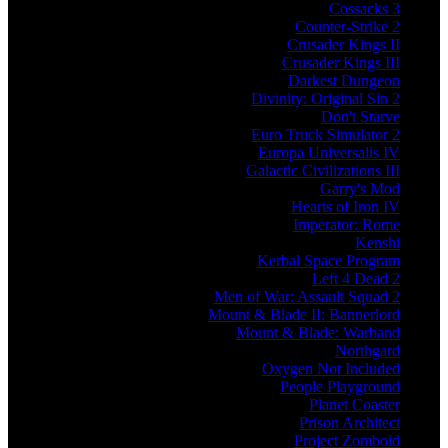
Cossacks 3
Counter-Strike 2
Crusader Kings II
Crusader Kings III
Darkest Dungeon
Divinity: Original Sin 2
Don't Starve
Euro Truck Simulator 2
Europa Universalis IV
Galactic Civilizations III
Garry's Mod
Hearts of Iron IV
Imperator: Rome
Kenshi
Kerbal Space Program
Left 4 Dead 2
Men of War: Assault Squad 2
Mount & Blade II: Bannerlord
Mount & Blade: Warband
Northgard
Oxygen Not Included
People Playground
Planet Coaster
Prison Architect
Project Zomboid