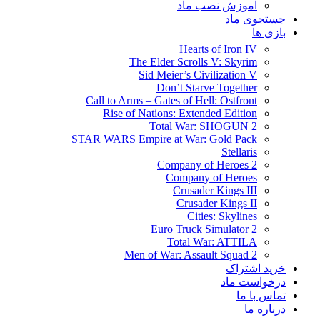
آموزش نصب ماد
جستجوی ماد
بازی ها
Hearts of Iron IV
The Elder Scrolls V: Skyrim
Sid Meier’s Civilization V
Don’t Starve Together
Call to Arms – Gates of Hell: Ostfront
Rise of Nations: Extended Edition
Total War: SHOGUN 2
STAR WARS Empire at War: Gold Pack
Stellaris
Company of Heroes 2
Company of Heroes
Crusader Kings III
Crusader Kings II
Cities: Skylines
Euro Truck Simulator 2
Total War: ATTILA
Men of War: Assault Squad 2
خرید اشتراک
درخواست ماد
تماس با ما
درباره ما