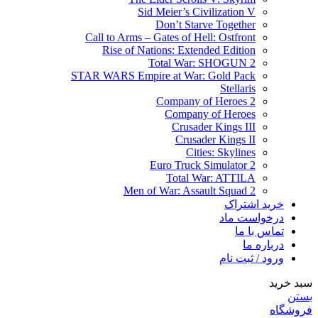
Sid Meier’s Civilization V
Don’t Starve Together
Call to Arms – Gates of Hell: Ostfront
Rise of Nations: Extended Edition
Total War: SHOGUN 2
STAR WARS Empire at War: Gold Pack
Stellaris
Company of Heroes 2
Company of Heroes
Crusader Kings III
Crusader Kings II
Cities: Skylines
Euro Truck Simulator 2
Total War: ATTILA
Men of War: Assault Squad 2
خرید اشتراک
درخواست ماد
تماس با ما
درباره ما
ورود / ثبت نام
سبد خرید
بستن
فروشگاه