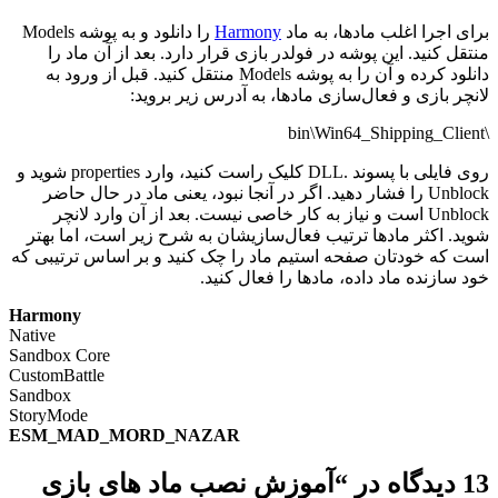
برای اجرا اغلب مادها، به ماد
Harmony
را دانلود و به پوشه Models
منتقل کنید. این پوشه در فولدر بازی قرار دارد. بعد از آن ماد را
دانلود کرده و آن را به پوشه Models منتقل کنید. قبل از ورود به
لانچر بازی و فعال‌سازی ماد‌ها، به آدرس زیر بروید:
\bin\Win64_Shipping_Client
روی فایلی با پسوند .DLL کلیک راست کنید، وارد properties شوید و
Unblock را فشار دهید. اگر در آنجا نبود، یعنی ماد در حال حاضر
Unblock است و نیاز به کار خاصی نیست. بعد از آن وارد لانچر
شوید. اکثر مادها ترتیب فعال‌سازیشان به شرح زیر است، اما بهتر
است که خودتان صفحه استیم ماد را چک کنید و بر اساس ترتیبی که
خود سازنده ماد داده، مادها را فعال کنید.
Harmony
Native
Sandbox Core
CustomBattle
Sandbox
StoryMode
ESM_MAD_MORD_NAZAR
13 دیدگاه در “
آموزش نصب ماد های بازی