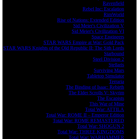
Ravenfield
Rebel Inc: Escalation
RimWorld
Rise of Nations: Extended Edition
Sid Meier's Civilization V
Sid Meier's Civilization VI
Space Engineers
STAR WARS Empire at War: Gold Pack
STAR WARS Knights of the Old Republic II: The Sith Lords
Starbound
Steel Division 2
Stellaris
Surviving Mars
Tabletop Simulator
Terraria
The Binding of Isaac: Rebirth
The Elder Scrolls V: Skyrim
The Escapists
This War of Mine
Total War: ATTILA
Total War: ROME II – Emperor Edition
Total War: ROME REMASTERED
Total War: SHOGUN 2
Total War: THREE KINGDOMS
Total War: WARHAMMER