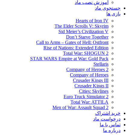
آموزش نصب ماد
جستجوی ماد
بازی ها
Hearts of Iron IV
The Elder Scrolls V: Skyrim
Sid Meier’s Civilization V
Don’t Starve Together
Call to Arms – Gates of Hell: Ostfront
Rise of Nations: Extended Edition
Total War: SHOGUN 2
STAR WARS Empire at War: Gold Pack
Stellaris
Company of Heroes 2
Company of Heroes
Crusader Kings III
Crusader Kings II
Cities: Skylines
Euro Truck Simulator 2
Total War: ATTILA
Men of War: Assault Squad 2
خرید اشتراک
درخواست ماد
تماس با ما
درباره ما