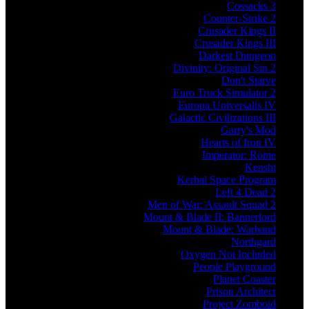
Cossacks 3
Counter-Strike 2
Crusader Kings II
Crusader Kings III
Darkest Dungeon
Divinity: Original Sin 2
Don't Starve
Euro Truck Simulator 2
Europa Universalis IV
Galactic Civilizations III
Garry's Mod
Hearts of Iron IV
Imperator: Rome
Kenshi
Kerbal Space Program
Left 4 Dead 2
Men of War: Assault Squad 2
Mount & Blade II: Bannerlord
Mount & Blade: Warband
Northgard
Oxygen Not Included
People Playground
Planet Coaster
Prison Architect
Project Zomboid