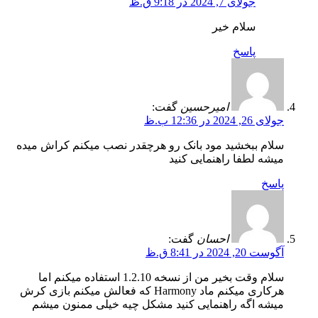
جولای 7, 2024 در 9:18 ق.ظ
سلام خیر
پاسخ
امیرحسین
گفت:
جولای 26, 2024 در 12:36 ب.ظ
سلام ببخشید مود بانک رو هرچقدر نصب میکنم کراش میده
میشه لطفا راهنمایی کنید
پاسخ
احسان
گفت:
آگوست 20, 2024 در 8:41 ق.ظ
سلام وقت بخیر من از نسخه 1.2.10 استفاده میکنم اما
هرکاری میکنم ماد Harmony که فعالش میکنم بازی کرش
میشه اگه راهنمایی کنید مشکل چیه خیلی ممنون میشم