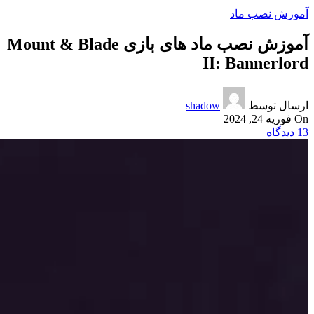
آموزش نصب ماد
آموزش نصب ماد های بازی Mount & Blade
II: Bannerlord
ارسال توسط
shadow
On فوریه 24, 2024
13
دیدگاه