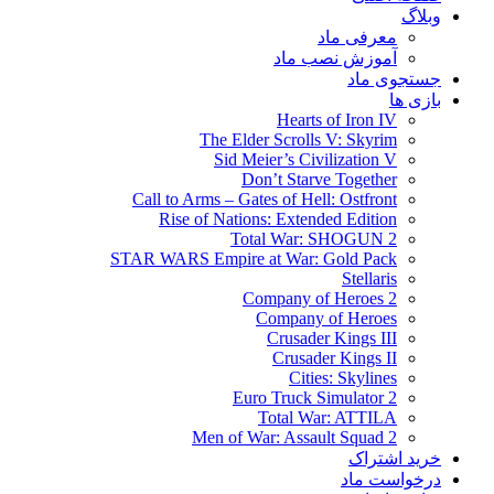
وبلاگ
معرفی ماد
آموزش نصب ماد
جستجوی ماد
بازی ها
Hearts of Iron IV
The Elder Scrolls V: Skyrim
Sid Meier’s Civilization V
Don’t Starve Together
Call to Arms – Gates of Hell: Ostfront
Rise of Nations: Extended Edition
Total War: SHOGUN 2
STAR WARS Empire at War: Gold Pack
Stellaris
Company of Heroes 2
Company of Heroes
Crusader Kings III
Crusader Kings II
Cities: Skylines
Euro Truck Simulator 2
Total War: ATTILA
Men of War: Assault Squad 2
خرید اشتراک
درخواست ماد