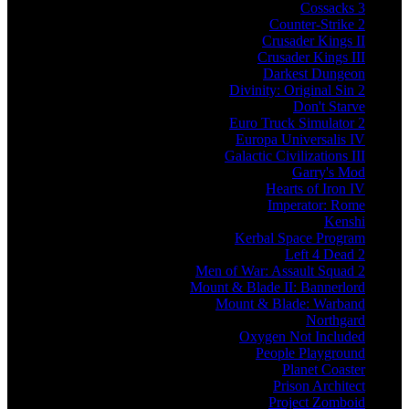
Cossacks 3
Counter-Strike 2
Crusader Kings II
Crusader Kings III
Darkest Dungeon
Divinity: Original Sin 2
Don't Starve
Euro Truck Simulator 2
Europa Universalis IV
Galactic Civilizations III
Garry's Mod
Hearts of Iron IV
Imperator: Rome
Kenshi
Kerbal Space Program
Left 4 Dead 2
Men of War: Assault Squad 2
Mount & Blade II: Bannerlord
Mount & Blade: Warband
Northgard
Oxygen Not Included
People Playground
Planet Coaster
Prison Architect
Project Zomboid