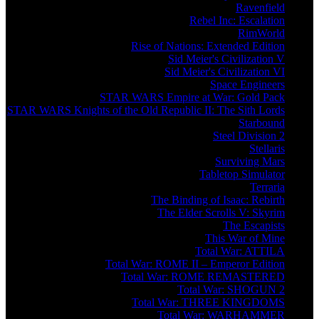
Ravenfield
Rebel Inc: Escalation
RimWorld
Rise of Nations: Extended Edition
Sid Meier's Civilization V
Sid Meier's Civilization VI
Space Engineers
STAR WARS Empire at War: Gold Pack
STAR WARS Knights of the Old Republic II: The Sith Lords
Starbound
Steel Division 2
Stellaris
Surviving Mars
Tabletop Simulator
Terraria
The Binding of Isaac: Rebirth
The Elder Scrolls V: Skyrim
The Escapists
This War of Mine
Total War: ATTILA
Total War: ROME II – Emperor Edition
Total War: ROME REMASTERED
Total War: SHOGUN 2
Total War: THREE KINGDOMS
Total War: WARHAMMER