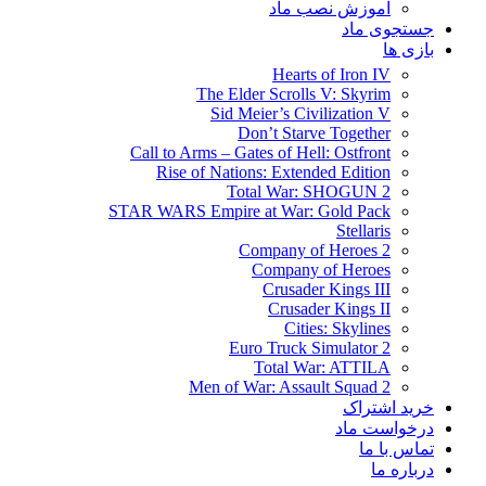
آموزش نصب ماد
جستجوی ماد
بازی ها
Hearts of Iron IV
The Elder Scrolls V: Skyrim
Sid Meier’s Civilization V
Don’t Starve Together
Call to Arms – Gates of Hell: Ostfront
Rise of Nations: Extended Edition
Total War: SHOGUN 2
STAR WARS Empire at War: Gold Pack
Stellaris
Company of Heroes 2
Company of Heroes
Crusader Kings III
Crusader Kings II
Cities: Skylines
Euro Truck Simulator 2
Total War: ATTILA
Men of War: Assault Squad 2
خرید اشتراک
درخواست ماد
تماس با ما
درباره ما