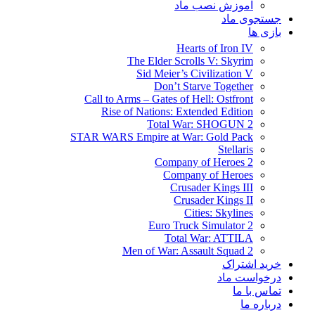
آموزش نصب ماد
جستجوی ماد
بازی ها
Hearts of Iron IV
The Elder Scrolls V: Skyrim
Sid Meier’s Civilization V
Don’t Starve Together
Call to Arms – Gates of Hell: Ostfront
Rise of Nations: Extended Edition
Total War: SHOGUN 2
STAR WARS Empire at War: Gold Pack
Stellaris
Company of Heroes 2
Company of Heroes
Crusader Kings III
Crusader Kings II
Cities: Skylines
Euro Truck Simulator 2
Total War: ATTILA
Men of War: Assault Squad 2
خرید اشتراک
درخواست ماد
تماس با ما
درباره ما