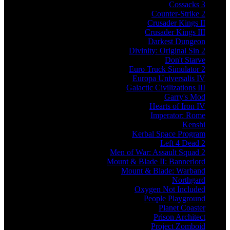
Cossacks 3
Counter-Strike 2
Crusader Kings II
Crusader Kings III
Darkest Dungeon
Divinity: Original Sin 2
Don't Starve
Euro Truck Simulator 2
Europa Universalis IV
Galactic Civilizations III
Garry's Mod
Hearts of Iron IV
Imperator: Rome
Kenshi
Kerbal Space Program
Left 4 Dead 2
Men of War: Assault Squad 2
Mount & Blade II: Bannerlord
Mount & Blade: Warband
Northgard
Oxygen Not Included
People Playground
Planet Coaster
Prison Architect
Project Zomboid