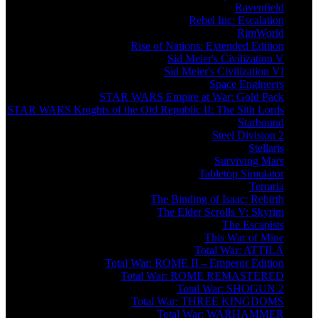
Ravenfield
Rebel Inc: Escalation
RimWorld
Rise of Nations: Extended Edition
Sid Meier's Civilization V
Sid Meier's Civilization VI
Space Engineers
STAR WARS Empire at War: Gold Pack
STAR WARS Knights of the Old Republic II: The Sith Lords
Starbound
Steel Division 2
Stellaris
Surviving Mars
Tabletop Simulator
Terraria
The Binding of Isaac: Rebirth
The Elder Scrolls V: Skyrim
The Escapists
This War of Mine
Total War: ATTILA
Total War: ROME II – Emperor Edition
Total War: ROME REMASTERED
Total War: SHOGUN 2
Total War: THREE KINGDOMS
Total War: WARHAMMER