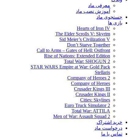
معرفی ماد
آموزش نصب ماد
جستجوی ماد
بازی ها
Hearts of Iron IV
The Elder Scrolls V: Skyrim
Sid Meier’s Civilization V
Don’t Starve Together
Call to Arms – Gates of Hell: Ostfront
Rise of Nations: Extended Edition
Total War: SHOGUN 2
STAR WARS Empire at War: Gold Pack
Stellaris
Company of Heroes 2
Company of Heroes
Crusader Kings III
Crusader Kings II
Cities: Skylines
Euro Truck Simulator 2
Total War: ATTILA
Men of War: Assault Squad 2
خرید اشتراک
درخواست ماد
تماس با ما