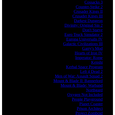
Cossacks 3
Counter-Strike 2
Crusader Kings II
Crusader Kings III
Darkest Dungeon
Divinity: Original Sin 2
Don't Starve
Euro Truck Simulator 2
Europa Universalis IV
Galactic Civilizations III
Garry's Mod
Hearts of Iron IV
Imperator: Rome
Kenshi
Kerbal Space Program
Left 4 Dead 2
Men of War: Assault Squad 2
Mount & Blade II: Bannerlord
Mount & Blade: Warband
Northgard
Oxygen Not Included
People Playground
Planet Coaster
Prison Architect
Project Zomboid