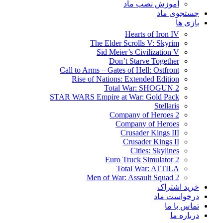
آموزش نصب ماد
جستجوی ماد
بازی ها
Hearts of Iron IV
The Elder Scrolls V: Skyrim
Sid Meier’s Civilization V
Don’t Starve Together
Call to Arms – Gates of Hell: Ostfront
Rise of Nations: Extended Edition
Total War: SHOGUN 2
STAR WARS Empire at War: Gold Pack
Stellaris
Company of Heroes 2
Company of Heroes
Crusader Kings III
Crusader Kings II
Cities: Skylines
Euro Truck Simulator 2
Total War: ATTILA
Men of War: Assault Squad 2
خرید اشتراک
درخواست ماد
تماس با ما
درباره ما