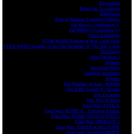
Ravenfield
Rebel Inc: Escalation
RimWorld
Rise of Nations: Extended Edition
Sid Meier's Civilization V
Sid Meier's Civilization VI
Space Engineers
STAR WARS Empire at War: Gold Pack
STAR WARS Knights of the Old Republic II: The Sith Lords
Starbound
Steel Division 2
Stellaris
Surviving Mars
Tabletop Simulator
Terraria
The Binding of Isaac: Rebirth
The Elder Scrolls V: Skyrim
The Escapists
This War of Mine
Total War: ATTILA
Total War: ROME II – Emperor Edition
Total War: ROME REMASTERED
Total War: SHOGUN 2
Total War: THREE KINGDOMS
Total War: WARHAMMER