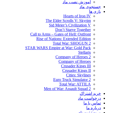
آموزش نصب ماد
جستجوی ماد
بازی ها
Hearts of Iron IV
The Elder Scrolls V: Skyrim
Sid Meier’s Civilization V
Don’t Starve Together
Call to Arms – Gates of Hell: Ostfront
Rise of Nations: Extended Edition
Total War: SHOGUN 2
STAR WARS Empire at War: Gold Pack
Stellaris
Company of Heroes 2
Company of Heroes
Crusader Kings III
Crusader Kings II
Cities: Skylines
Euro Truck Simulator 2
Total War: ATTILA
Men of War: Assault Squad 2
خرید اشتراک
درخواست ماد
تماس با ما
درباره ما
ورود / ثبت نام