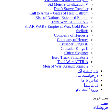
Sid Meier’s Civilization V
Don’t Starve Together
Call to Arms – Gates of Hell: Ostfront
Rise of Nations: Extended Edition
Total War: SHOGUN 2
STAR WARS Empire at War: Gold Pack
Stellaris
Company of Heroes 2
Company of Heroes
Crusader Kings III
Crusader Kings II
Cities: Skylines
Euro Truck Simulator 2
Total War: ATTILA
Men of War: Assault Squad 2
خرید اشتراک
درخواست ماد
تماس با ما
درباره ما
ورود / ثبت نام
سبد خرید
بستن
فروشگاه