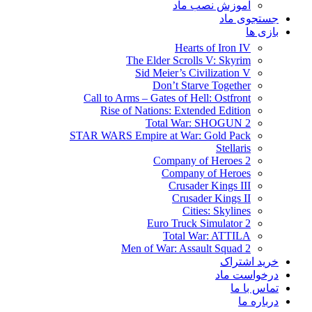
آموزش نصب ماد
جستجوی ماد
بازی ها
Hearts of Iron IV
The Elder Scrolls V: Skyrim
Sid Meier’s Civilization V
Don’t Starve Together
Call to Arms – Gates of Hell: Ostfront
Rise of Nations: Extended Edition
Total War: SHOGUN 2
STAR WARS Empire at War: Gold Pack
Stellaris
Company of Heroes 2
Company of Heroes
Crusader Kings III
Crusader Kings II
Cities: Skylines
Euro Truck Simulator 2
Total War: ATTILA
Men of War: Assault Squad 2
خرید اشتراک
درخواست ماد
تماس با ما
درباره ما