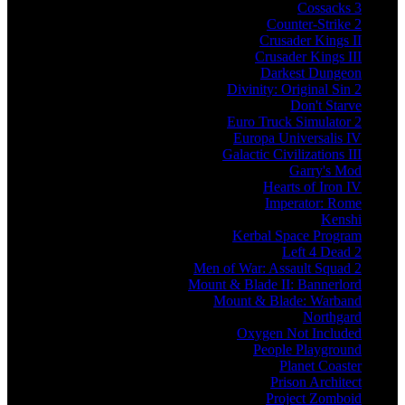
Cossacks 3
Counter-Strike 2
Crusader Kings II
Crusader Kings III
Darkest Dungeon
Divinity: Original Sin 2
Don't Starve
Euro Truck Simulator 2
Europa Universalis IV
Galactic Civilizations III
Garry's Mod
Hearts of Iron IV
Imperator: Rome
Kenshi
Kerbal Space Program
Left 4 Dead 2
Men of War: Assault Squad 2
Mount & Blade II: Bannerlord
Mount & Blade: Warband
Northgard
Oxygen Not Included
People Playground
Planet Coaster
Prison Architect
Project Zomboid