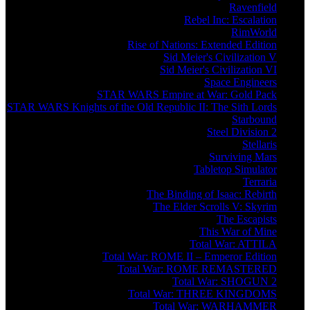
Ravenfield
Rebel Inc: Escalation
RimWorld
Rise of Nations: Extended Edition
Sid Meier's Civilization V
Sid Meier's Civilization VI
Space Engineers
STAR WARS Empire at War: Gold Pack
STAR WARS Knights of the Old Republic II: The Sith Lords
Starbound
Steel Division 2
Stellaris
Surviving Mars
Tabletop Simulator
Terraria
The Binding of Isaac: Rebirth
The Elder Scrolls V: Skyrim
The Escapists
This War of Mine
Total War: ATTILA
Total War: ROME II – Emperor Edition
Total War: ROME REMASTERED
Total War: SHOGUN 2
Total War: THREE KINGDOMS
Total War: WARHAMMER