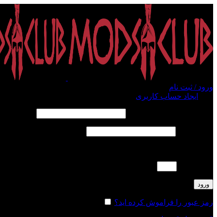
ورود / ثبت نام
ورود
ایجاد حساب کاربری
الزامی
نام کاربری یا آدرس ایمیل
*
الزامی
رمز عبور
*
لطفا پاسخ را به عدد انگلیسی وارد کنید:
سه × پنج =
ورود
رمز عبور را فراموش کرده اید؟
مرا به خاطر بسپار