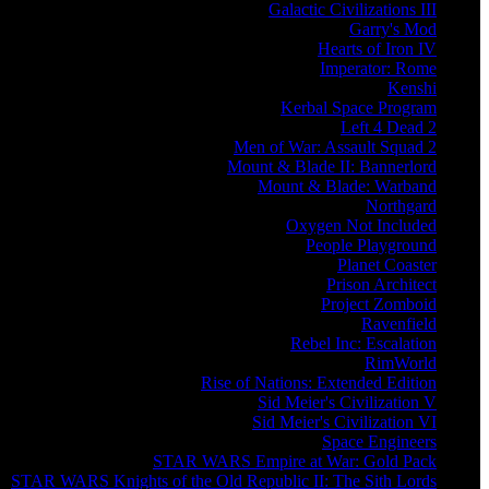
Galactic Civilizations III
Garry's Mod
Hearts of Iron IV
Imperator: Rome
Kenshi
Kerbal Space Program
Left 4 Dead 2
Men of War: Assault Squad 2
Mount & Blade II: Bannerlord
Mount & Blade: Warband
Northgard
Oxygen Not Included
People Playground
Planet Coaster
Prison Architect
Project Zomboid
Ravenfield
Rebel Inc: Escalation
RimWorld
Rise of Nations: Extended Edition
Sid Meier's Civilization V
Sid Meier's Civilization VI
Space Engineers
STAR WARS Empire at War: Gold Pack
STAR WARS Knights of the Old Republic II: The Sith Lords