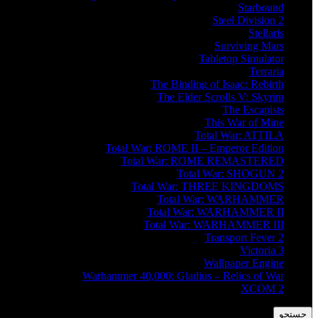
Starbound
Steel Division 2
Stellaris
Surviving Mars
Tabletop Simulator
Terraria
The Binding of Isaac: Rebirth
The Elder Scrolls V: Skyrim
The Escapists
This War of Mine
Total War: ATTILA
Total War: ROME II – Emperor Edition
Total War: ROME REMASTERED
Total War: SHOGUN 2
Total War: THREE KINGDOMS
Total War: WARHAMMER
Total War: WARHAMMER II
Total War: WARHAMMER III
Transport Fever 2
Victoria 3
Wallpaper Engine
Warhammer 40,000: Gladius – Relics of War
XCOM 2
جستجو