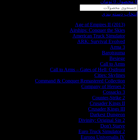
0
محصول
0
تومان
انتخاب دسته بندی
Age of Empires II (2013)
Airships: Conquer the Skies
American Truck Simulator
ARK: Survival Evolved
Arma 3
Barotrauma
Besiege
Call to Arms
Call to Arms – Gates of Hell: Ostfront
Cities: Skylines
Command & Conquer Remastered Collection
Company of Heroes 2
Cossacks 3
Counter-Strike 2
Crusader Kings II
Crusader Kings III
Darkest Dungeon
Divinity: Original Sin 2
Don't Starve
Euro Truck Simulator 2
Europa Universalis IV