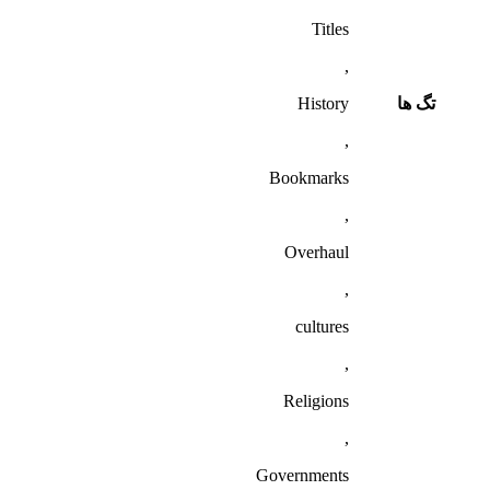
Titles
,
تگ ها
History
,
Bookmarks
,
Overhaul
,
cultures
,
Religions
,
Governments