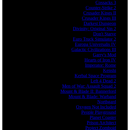
Cossacks 3
Counter-Strike 2
Crusader Kings II
Crusader Kings III
Darkest Dungeon
Divinity: Original Sin 2
Don't Starve
Euro Truck Simulator 2
Europa Universalis IV
Galactic Civilizations III
Garry's Mod
Hearts of Iron IV
Imperator: Rome
Kenshi
Kerbal Space Program
Left 4 Dead 2
Men of War: Assault Squad 2
Mount & Blade II: Bannerlord
Mount & Blade: Warband
Northgard
Oxygen Not Included
People Playground
Planet Coaster
Prison Architect
Project Zomboid