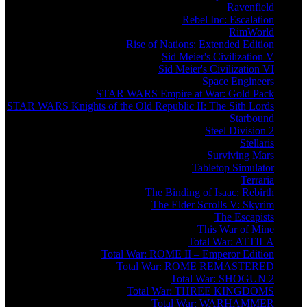
Ravenfield
Rebel Inc: Escalation
RimWorld
Rise of Nations: Extended Edition
Sid Meier's Civilization V
Sid Meier's Civilization VI
Space Engineers
STAR WARS Empire at War: Gold Pack
STAR WARS Knights of the Old Republic II: The Sith Lords
Starbound
Steel Division 2
Stellaris
Surviving Mars
Tabletop Simulator
Terraria
The Binding of Isaac: Rebirth
The Elder Scrolls V: Skyrim
The Escapists
This War of Mine
Total War: ATTILA
Total War: ROME II – Emperor Edition
Total War: ROME REMASTERED
Total War: SHOGUN 2
Total War: THREE KINGDOMS
Total War: WARHAMMER