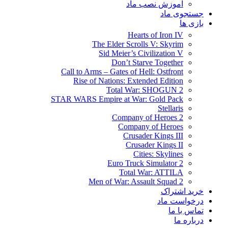
آموزش نصب ماد
جستجوی ماد
بازی ها
Hearts of Iron IV
The Elder Scrolls V: Skyrim
Sid Meier’s Civilization V
Don’t Starve Together
Call to Arms – Gates of Hell: Ostfront
Rise of Nations: Extended Edition
Total War: SHOGUN 2
STAR WARS Empire at War: Gold Pack
Stellaris
Company of Heroes 2
Company of Heroes
Crusader Kings III
Crusader Kings II
Cities: Skylines
Euro Truck Simulator 2
Total War: ATTILA
Men of War: Assault Squad 2
خرید اشتراک
درخواست ماد
تماس با ما
درباره ما