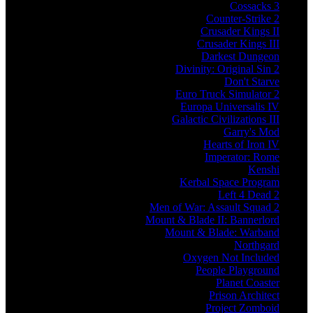
Cossacks 3
Counter-Strike 2
Crusader Kings II
Crusader Kings III
Darkest Dungeon
Divinity: Original Sin 2
Don't Starve
Euro Truck Simulator 2
Europa Universalis IV
Galactic Civilizations III
Garry's Mod
Hearts of Iron IV
Imperator: Rome
Kenshi
Kerbal Space Program
Left 4 Dead 2
Men of War: Assault Squad 2
Mount & Blade II: Bannerlord
Mount & Blade: Warband
Northgard
Oxygen Not Included
People Playground
Planet Coaster
Prison Architect
Project Zomboid