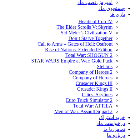
آموزش نصب ماد
جستجوی ماد
بازی ها
Hearts of Iron IV
The Elder Scrolls V: Skyrim
Sid Meier’s Civilization V
Don’t Starve Together
Call to Arms – Gates of Hell: Ostfront
Rise of Nations: Extended Edition
Total War: SHOGUN 2
STAR WARS Empire at War: Gold Pack
Stellaris
Company of Heroes 2
Company of Heroes
Crusader Kings III
Crusader Kings II
Cities: Skylines
Euro Truck Simulator 2
Total War: ATTILA
Men of War: Assault Squad 2
خرید اشتراک
درخواست ماد
تماس با ما
درباره ما