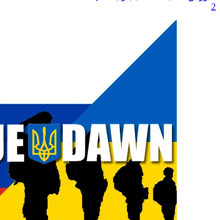
Слава
2
Украине!
Слава
Ичкерии!
Свобода
или
смерть!
عدد