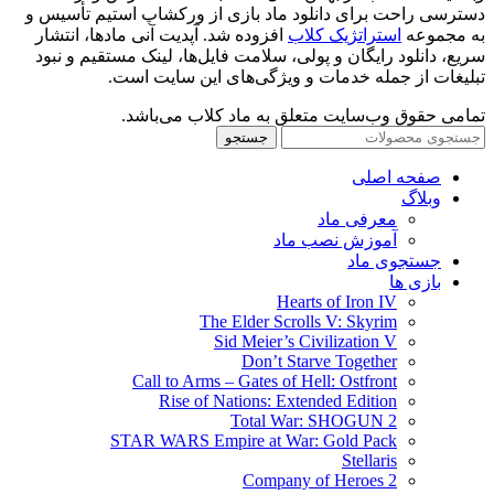
دسترسی راحت برای دانلود ماد بازی از ورکشاپ استیم تأسیس و
به مجموعه
استراتژیک کلاب
افزوده شد. آپدیت آنی مادها، انتشار
سریع، دانلود رایگان و پولی، سلامت فایل‌ها، لینک مستقیم و نبود
تبلیغات از جمله خدمات و ویژگی‌های این سایت است.
تمامی حقوق وب‌سایت متعلق به ماد کلاب می‌باشد.
جستجو
صفحه اصلی
وبلاگ
معرفی ماد
آموزش نصب ماد
جستجوی ماد
بازی ها
Hearts of Iron IV
The Elder Scrolls V: Skyrim
Sid Meier’s Civilization V
Don’t Starve Together
Call to Arms – Gates of Hell: Ostfront
Rise of Nations: Extended Edition
Total War: SHOGUN 2
STAR WARS Empire at War: Gold Pack
Stellaris
Company of Heroes 2