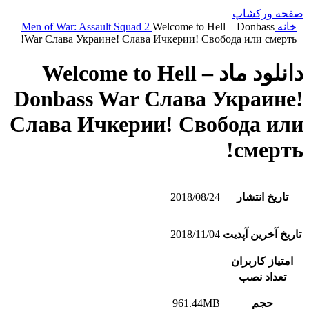
صفحه ورکشاپ
خانه
Welcome to Hell – Donbass
Men of War: Assault Squad 2
War Слава Украине! Слава Ичкерии! Свобода или смерть!
دانلود ماد Welcome to Hell –
Donbass War Слава Украине!
Слава Ичкерии! Свобода или
смерть!
تاریخ انتشار
2018/08/24
تاریخ آخرین آپدیت
2018/11/04
امتیاز کاربران
تعداد نصب
حجم
961.44MB