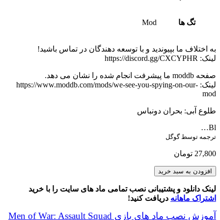
تگ ها
Mod
به اختلاف ما بپیوندید و با توسعه دهندگان در تماس باشید!
لینک: https://discord.gg/CXCYPHR
صفحه moddb ما پیشرفت انجام شده را نشان می دهد.
لینک: https://www.moddb.com/mods/we-see-you-spying-on-our-
mod
طلوع آبی: بحران دونباس
Bl…
ترجمه توسط گوگل
27,800
تومان
Welcome
افزودن به سبد خرید
to
Hell
لینک دانلود و پشتیبانی نصب تمامی ماد های سایت را با خرید
-
اشتراک ماهانه
دریافت کنید!
Donbass
War
آموزش نصب ماد های بازی Men of War: Assault Squad