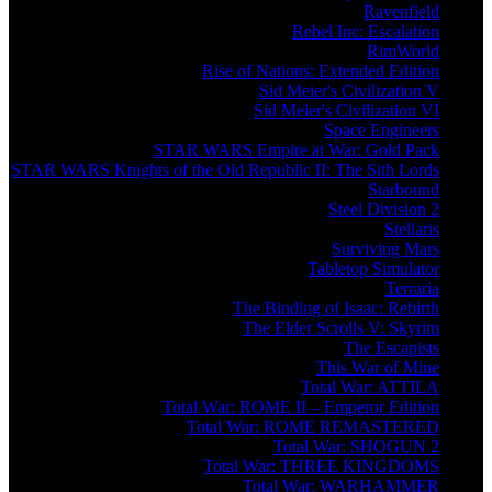
Ravenfield
Rebel Inc: Escalation
RimWorld
Rise of Nations: Extended Edition
Sid Meier's Civilization V
Sid Meier's Civilization VI
Space Engineers
STAR WARS Empire at War: Gold Pack
STAR WARS Knights of the Old Republic II: The Sith Lords
Starbound
Steel Division 2
Stellaris
Surviving Mars
Tabletop Simulator
Terraria
The Binding of Isaac: Rebirth
The Elder Scrolls V: Skyrim
The Escapists
This War of Mine
Total War: ATTILA
Total War: ROME II – Emperor Edition
Total War: ROME REMASTERED
Total War: SHOGUN 2
Total War: THREE KINGDOMS
Total War: WARHAMMER