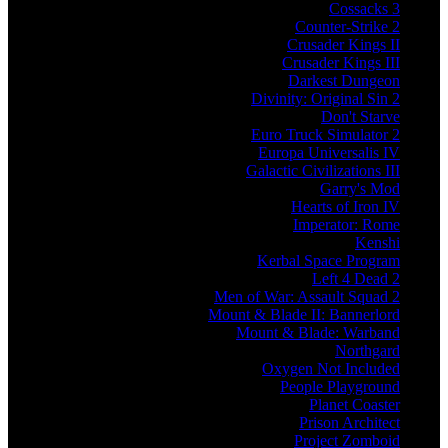
Cossacks 3
Counter-Strike 2
Crusader Kings II
Crusader Kings III
Darkest Dungeon
Divinity: Original Sin 2
Don't Starve
Euro Truck Simulator 2
Europa Universalis IV
Galactic Civilizations III
Garry's Mod
Hearts of Iron IV
Imperator: Rome
Kenshi
Kerbal Space Program
Left 4 Dead 2
Men of War: Assault Squad 2
Mount & Blade II: Bannerlord
Mount & Blade: Warband
Northgard
Oxygen Not Included
People Playground
Planet Coaster
Prison Architect
Project Zomboid