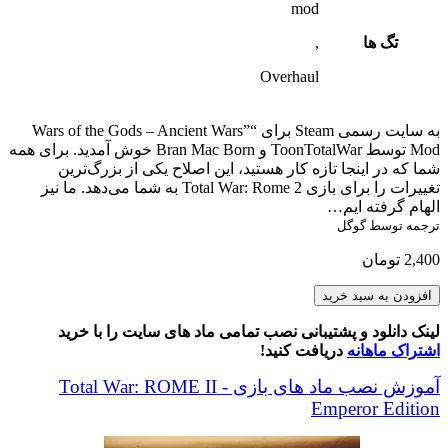
mod
تگ ها
,
Overhaul
به سایت رسمی Steam برای “Wars of the Gods – Ancient Wars”
Mod توسط ToonTotalWar و Bran Mac Born خوش آمدید. برای همه
شما که در اینجا تازه کار هستید، این اصلاح یکی از بزرگ‌ترین
تغییرات را برای بازی Total War: Rome 2 به شما می‌دهد. ما نیز
الهام گرفته ایم…
ترجمه توسط گوگل
2,400
تومان
Wars
افزودن به سبد خرید
Of
The
لینک دانلود و پشتیبانی نصب تمامی ماد های سایت را با خرید
Gods
اشتراک ماهانه
دریافت کنید!
-
Ancient
آموزش نصب ماد های بازی Total War: ROME II -
Wars
Emperor Edition
Mod
Part