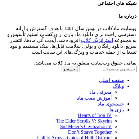
شبکه های اجتماعی
درباره ما
وبسایت مادکلاب در بهمن سال 1401 با هدف گسترش و ارائه
دسترسی راحت برای دانلود ماد بازی از ورکشاپ استیم تأسیس و
به مجموعه
استراتژیک کلاب
افزوده شد. آپدیت آنی مادها، انتشار
سریع، دانلود رایگان و پولی، سلامت فایل‌ها، لینک مستقیم و نبود
تبلیغات از جمله خدمات و ویژگی‌های این سایت است.
تمامی حقوق وب‌سایت متعلق به ماد کلاب می‌باشد.
جستجو
صفحه اصلی
وبلاگ
معرفی ماد
آموزش نصب ماد
جستجوی ماد
بازی ها
Hearts of Iron IV
The Elder Scrolls V: Skyrim
Sid Meier’s Civilization V
Don’t Starve Together
Call to Arms – Gates of Hell: Ostfront