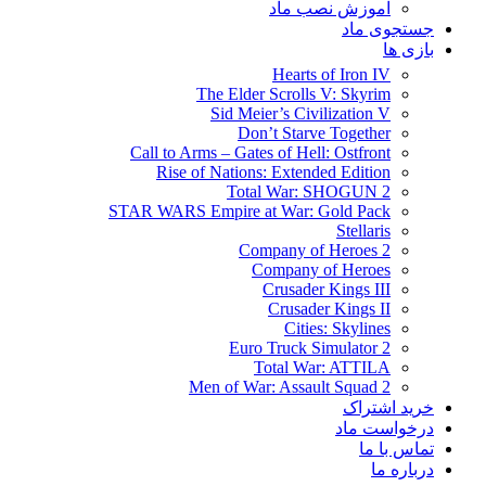
آموزش نصب ماد
جستجوی ماد
بازی ها
Hearts of Iron IV
The Elder Scrolls V: Skyrim
Sid Meier’s Civilization V
Don’t Starve Together
Call to Arms – Gates of Hell: Ostfront
Rise of Nations: Extended Edition
Total War: SHOGUN 2
STAR WARS Empire at War: Gold Pack
Stellaris
Company of Heroes 2
Company of Heroes
Crusader Kings III
Crusader Kings II
Cities: Skylines
Euro Truck Simulator 2
Total War: ATTILA
Men of War: Assault Squad 2
خرید اشتراک
درخواست ماد
تماس با ما
درباره ما