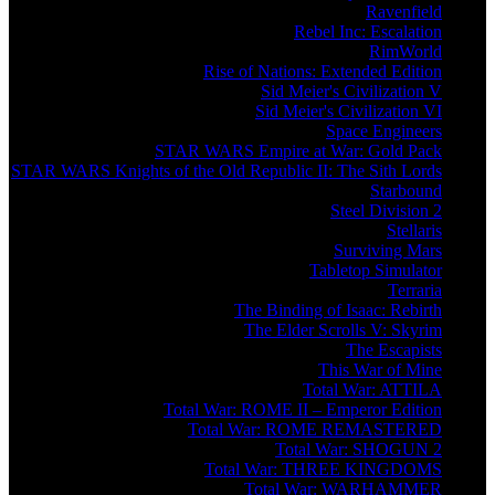
Ravenfield
Rebel Inc: Escalation
RimWorld
Rise of Nations: Extended Edition
Sid Meier's Civilization V
Sid Meier's Civilization VI
Space Engineers
STAR WARS Empire at War: Gold Pack
STAR WARS Knights of the Old Republic II: The Sith Lords
Starbound
Steel Division 2
Stellaris
Surviving Mars
Tabletop Simulator
Terraria
The Binding of Isaac: Rebirth
The Elder Scrolls V: Skyrim
The Escapists
This War of Mine
Total War: ATTILA
Total War: ROME II – Emperor Edition
Total War: ROME REMASTERED
Total War: SHOGUN 2
Total War: THREE KINGDOMS
Total War: WARHAMMER