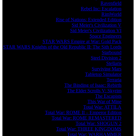
Ravenfield
Rebel Inc: Escalation
RimWorld
Rise of Nations: Extended Edition
Sid Meier's Civilization V
Sid Meier's Civilization VI
Space Engineers
STAR WARS Empire at War: Gold Pack
STAR WARS Knights of the Old Republic II: The Sith Lords
Starbound
Steel Division 2
Stellaris
Surviving Mars
Tabletop Simulator
Terraria
The Binding of Isaac: Rebirth
The Elder Scrolls V: Skyrim
The Escapists
This War of Mine
Total War: ATTILA
Total War: ROME II – Emperor Edition
Total War: ROME REMASTERED
Total War: SHOGUN 2
Total War: THREE KINGDOMS
Total War: WARHAMMER