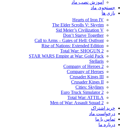
آموزش نصب ماد
جستجوی ماد
بازی ها
Hearts of Iron IV
The Elder Scrolls V: Skyrim
Sid Meier’s Civilization V
Don’t Starve Together
Call to Arms – Gates of Hell: Ostfront
Rise of Nations: Extended Edition
Total War: SHOGUN 2
STAR WARS Empire at War: Gold Pack
Stellaris
Company of Heroes 2
Company of Heroes
Crusader Kings III
Crusader Kings II
Cities: Skylines
Euro Truck Simulator 2
Total War: ATTILA
Men of War: Assault Squad 2
خرید اشتراک
درخواست ماد
تماس با ما
درباره ما