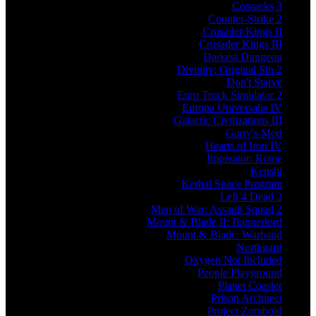
Cossacks 3
Counter-Strike 2
Crusader Kings II
Crusader Kings III
Darkest Dungeon
Divinity: Original Sin 2
Don't Starve
Euro Truck Simulator 2
Europa Universalis IV
Galactic Civilizations III
Garry's Mod
Hearts of Iron IV
Imperator: Rome
Kenshi
Kerbal Space Program
Left 4 Dead 2
Men of War: Assault Squad 2
Mount & Blade II: Bannerlord
Mount & Blade: Warband
Northgard
Oxygen Not Included
People Playground
Planet Coaster
Prison Architect
Project Zomboid