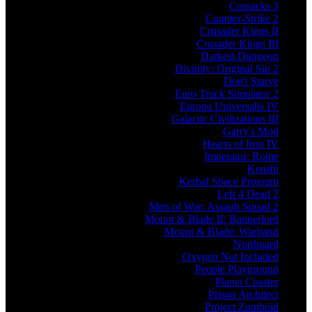
Cossacks 3
Counter-Strike 2
Crusader Kings II
Crusader Kings III
Darkest Dungeon
Divinity: Original Sin 2
Don't Starve
Euro Truck Simulator 2
Europa Universalis IV
Galactic Civilizations III
Garry's Mod
Hearts of Iron IV
Imperator: Rome
Kenshi
Kerbal Space Program
Left 4 Dead 2
Men of War: Assault Squad 2
Mount & Blade II: Bannerlord
Mount & Blade: Warband
Northgard
Oxygen Not Included
People Playground
Planet Coaster
Prison Architect
Project Zomboid