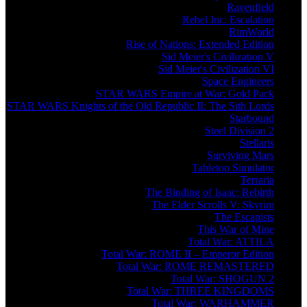
Ravenfield
Rebel Inc: Escalation
RimWorld
Rise of Nations: Extended Edition
Sid Meier's Civilization V
Sid Meier's Civilization VI
Space Engineers
STAR WARS Empire at War: Gold Pack
STAR WARS Knights of the Old Republic II: The Sith Lords
Starbound
Steel Division 2
Stellaris
Surviving Mars
Tabletop Simulator
Terraria
The Binding of Isaac: Rebirth
The Elder Scrolls V: Skyrim
The Escapists
This War of Mine
Total War: ATTILA
Total War: ROME II – Emperor Edition
Total War: ROME REMASTERED
Total War: SHOGUN 2
Total War: THREE KINGDOMS
Total War: WARHAMMER