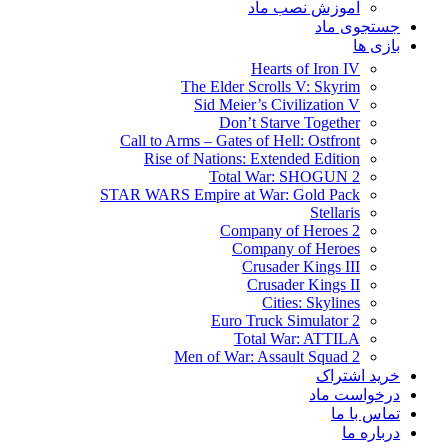
آموزش نصب ماد
جستجوی ماد
بازی ها
Hearts of Iron IV
The Elder Scrolls V: Skyrim
Sid Meier’s Civilization V
Don’t Starve Together
Call to Arms – Gates of Hell: Ostfront
Rise of Nations: Extended Edition
Total War: SHOGUN 2
STAR WARS Empire at War: Gold Pack
Stellaris
Company of Heroes 2
Company of Heroes
Crusader Kings III
Crusader Kings II
Cities: Skylines
Euro Truck Simulator 2
Total War: ATTILA
Men of War: Assault Squad 2
خرید اشتراک
درخواست ماد
تماس با ما
درباره ما