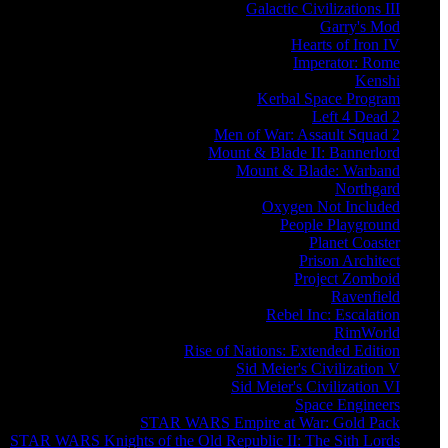
Galactic Civilizations III
Garry's Mod
Hearts of Iron IV
Imperator: Rome
Kenshi
Kerbal Space Program
Left 4 Dead 2
Men of War: Assault Squad 2
Mount & Blade II: Bannerlord
Mount & Blade: Warband
Northgard
Oxygen Not Included
People Playground
Planet Coaster
Prison Architect
Project Zomboid
Ravenfield
Rebel Inc: Escalation
RimWorld
Rise of Nations: Extended Edition
Sid Meier's Civilization V
Sid Meier's Civilization VI
Space Engineers
STAR WARS Empire at War: Gold Pack
STAR WARS Knights of the Old Republic II: The Sith Lords