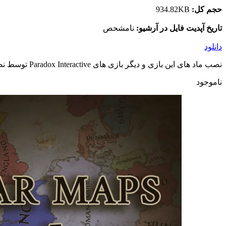
حجم کل:
934.82KB
تاریخ آپدیت فایل در آرشیو:
نامشحص
دانلود
نصب ماد های این بازی و دیگر بازی های Paradox Interactive توسط نصب کننده اختصاصی وبسایت و به صورت خودکار انجام می شود. در صورت مشاهده اشکال در ماد اینستالر با پشتیبانی تماس بگیرید.
ناموجود