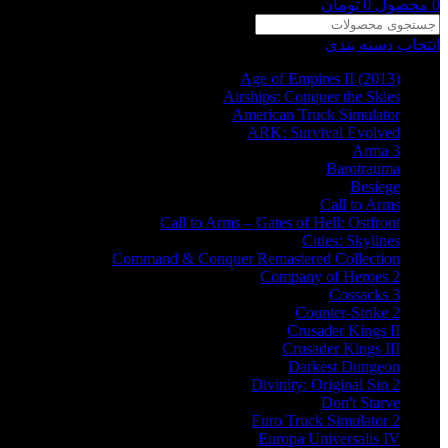
0
محصول
0
تومان
انتخاب دسته بندی
Age of Empires II (2013)
Airships: Conquer the Skies
American Truck Simulator
ARK: Survival Evolved
Arma 3
Barotrauma
Besiege
Call to Arms
Call to Arms – Gates of Hell: Ostfront
Cities: Skylines
Command & Conquer Remastered Collection
Company of Heroes 2
Cossacks 3
Counter-Strike 2
Crusader Kings II
Crusader Kings III
Darkest Dungeon
Divinity: Original Sin 2
Don't Starve
Euro Truck Simulator 2
Europa Universalis IV