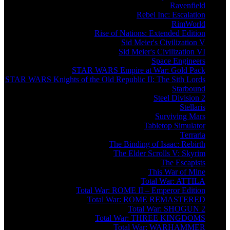
Ravenfield
Rebel Inc: Escalation
RimWorld
Rise of Nations: Extended Edition
Sid Meier's Civilization V
Sid Meier's Civilization VI
Space Engineers
STAR WARS Empire at War: Gold Pack
STAR WARS Knights of the Old Republic II: The Sith Lords
Starbound
Steel Division 2
Stellaris
Surviving Mars
Tabletop Simulator
Terraria
The Binding of Isaac: Rebirth
The Elder Scrolls V: Skyrim
The Escapists
This War of Mine
Total War: ATTILA
Total War: ROME II – Emperor Edition
Total War: ROME REMASTERED
Total War: SHOGUN 2
Total War: THREE KINGDOMS
Total War: WARHAMMER