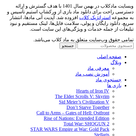
وبسایت مادکلاب در بهمن سال 1401 با هدف گسترش و ارائه
دسترسی راحت برای دانلود ماد بازی از ورکشاپ استیم تأسیس و
به مجموعه
استراتژیک کلاب
افزوده شد. آپدیت آنی مادها، انتشار
سریع، دانلود رایگان و پولی، سلامت فایل‌ها، لینک مستقیم و نبود
تبلیغات از جمله خدمات و ویژگی‌های این سایت است.
تمامی حقوق وب‌سایت متعلق به ماد کلاب می‌باشد.
جستجو
صفحه اصلی
وبلاگ
معرفی ماد
آموزش نصب ماد
جستجوی ماد
بازی ها
Hearts of Iron IV
The Elder Scrolls V: Skyrim
Sid Meier’s Civilization V
Don’t Starve Together
Call to Arms – Gates of Hell: Ostfront
Rise of Nations: Extended Edition
Total War: SHOGUN 2
STAR WARS Empire at War: Gold Pack
Stellaris