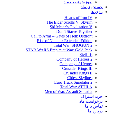
آموزش نصب ماد
جستجوی ماد
بازی ها
Hearts of Iron IV
The Elder Scrolls V: Skyrim
Sid Meier’s Civilization V
Don’t Starve Together
Call to Arms – Gates of Hell: Ostfront
Rise of Nations: Extended Edition
Total War: SHOGUN 2
STAR WARS Empire at War: Gold Pack
Stellaris
Company of Heroes 2
Company of Heroes
Crusader Kings III
Crusader Kings II
Cities: Skylines
Euro Truck Simulator 2
Total War: ATTILA
Men of War: Assault Squad 2
خرید اشتراک
درخواست ماد
تماس با ما
درباره ما