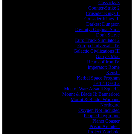
Cossacks 3
Counter-Strike 2
Crusader Kings II
Crusader Kings III
Darkest Dungeon
Divinity: Original Sin 2
Don't Starve
Euro Truck Simulator 2
Europa Universalis IV
Galactic Civilizations III
Garry's Mod
Hearts of Iron IV
Imperator: Rome
Kenshi
Kerbal Space Program
Left 4 Dead 2
Men of War: Assault Squad 2
Mount & Blade II: Bannerlord
Mount & Blade: Warband
Northgard
Oxygen Not Included
People Playground
Planet Coaster
Prison Architect
Project Zomboid