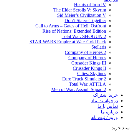
Hearts of Iron IV
The Elder Scrolls V: Skyrim
Sid Meier’s Civilization V
Don’t Starve Together
Call to Arms – Gates of Hell: Ostfront
Rise of Nations: Extended Edition
Total War: SHOGUN 2
STAR WARS Empire at War: Gold Pack
Stellaris
Company of Heroes 2
Company of Heroes
Crusader Kings III
Crusader Kings II
Cities: Skylines
Euro Truck Simulator 2
Total War: ATTILA
Men of War: Assault Squad 2
خرید اشتراک
درخواست ماد
تماس با ما
درباره ما
ورود / ثبت نام
سبد خرید