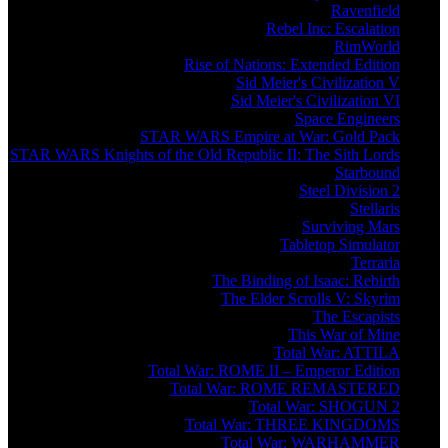
Ravenfield
Rebel Inc: Escalation
RimWorld
Rise of Nations: Extended Edition
Sid Meier's Civilization V
Sid Meier's Civilization VI
Space Engineers
STAR WARS Empire at War: Gold Pack
STAR WARS Knights of the Old Republic II: The Sith Lords
Starbound
Steel Division 2
Stellaris
Surviving Mars
Tabletop Simulator
Terraria
The Binding of Isaac: Rebirth
The Elder Scrolls V: Skyrim
The Escapists
This War of Mine
Total War: ATTILA
Total War: ROME II – Emperor Edition
Total War: ROME REMASTERED
Total War: SHOGUN 2
Total War: THREE KINGDOMS
Total War: WARHAMMER