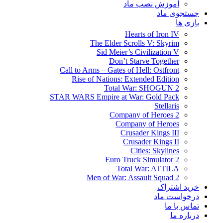
آموزش نصب ماد
جستجوی ماد
بازی ها
Hearts of Iron IV
The Elder Scrolls V: Skyrim
Sid Meier’s Civilization V
Don’t Starve Together
Call to Arms – Gates of Hell: Ostfront
Rise of Nations: Extended Edition
Total War: SHOGUN 2
STAR WARS Empire at War: Gold Pack
Stellaris
Company of Heroes 2
Company of Heroes
Crusader Kings III
Crusader Kings II
Cities: Skylines
Euro Truck Simulator 2
Total War: ATTILA
Men of War: Assault Squad 2
خرید اشتراک
درخواست ماد
تماس با ما
درباره ما