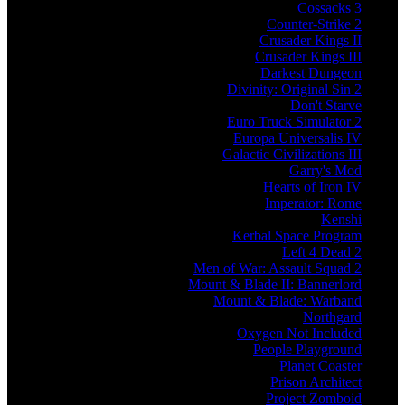
Cossacks 3
Counter-Strike 2
Crusader Kings II
Crusader Kings III
Darkest Dungeon
Divinity: Original Sin 2
Don't Starve
Euro Truck Simulator 2
Europa Universalis IV
Galactic Civilizations III
Garry's Mod
Hearts of Iron IV
Imperator: Rome
Kenshi
Kerbal Space Program
Left 4 Dead 2
Men of War: Assault Squad 2
Mount & Blade II: Bannerlord
Mount & Blade: Warband
Northgard
Oxygen Not Included
People Playground
Planet Coaster
Prison Architect
Project Zomboid