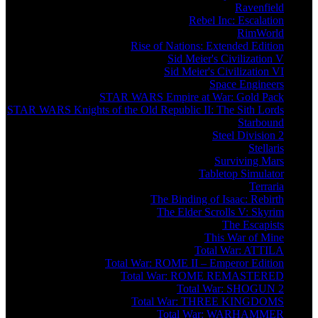
Ravenfield
Rebel Inc: Escalation
RimWorld
Rise of Nations: Extended Edition
Sid Meier's Civilization V
Sid Meier's Civilization VI
Space Engineers
STAR WARS Empire at War: Gold Pack
STAR WARS Knights of the Old Republic II: The Sith Lords
Starbound
Steel Division 2
Stellaris
Surviving Mars
Tabletop Simulator
Terraria
The Binding of Isaac: Rebirth
The Elder Scrolls V: Skyrim
The Escapists
This War of Mine
Total War: ATTILA
Total War: ROME II – Emperor Edition
Total War: ROME REMASTERED
Total War: SHOGUN 2
Total War: THREE KINGDOMS
Total War: WARHAMMER