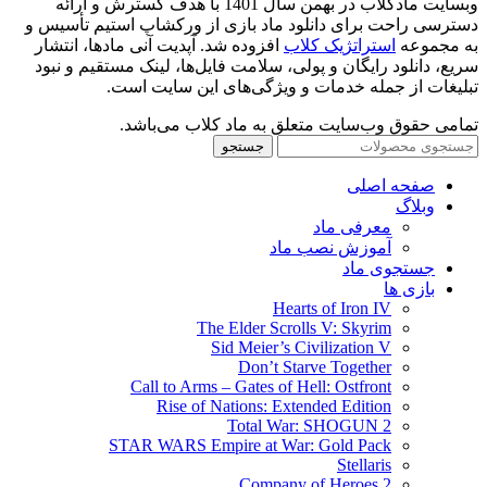
وبسایت مادکلاب در بهمن سال 1401 با هدف گسترش و ارائه
دسترسی راحت برای دانلود ماد بازی از ورکشاپ استیم تأسیس و
به مجموعه
استراتژیک کلاب
افزوده شد. آپدیت آنی مادها، انتشار
سریع، دانلود رایگان و پولی، سلامت فایل‌ها، لینک مستقیم و نبود
تبلیغات از جمله خدمات و ویژگی‌های این سایت است.
تمامی حقوق وب‌سایت متعلق به ماد کلاب می‌باشد.
جستجو
صفحه اصلی
وبلاگ
معرفی ماد
آموزش نصب ماد
جستجوی ماد
بازی ها
Hearts of Iron IV
The Elder Scrolls V: Skyrim
Sid Meier’s Civilization V
Don’t Starve Together
Call to Arms – Gates of Hell: Ostfront
Rise of Nations: Extended Edition
Total War: SHOGUN 2
STAR WARS Empire at War: Gold Pack
Stellaris
Company of Heroes 2