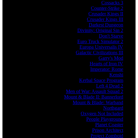
Cossacks 3
Counter-Strike 2
Crusader Kings II
Crusader Kings III
Darkest Dungeon
Divinity: Original Sin 2
Don't Starve
Euro Truck Simulator 2
Europa Universalis IV
Galactic Civilizations III
Garry's Mod
Hearts of Iron IV
Imperator: Rome
Kenshi
Kerbal Space Program
Left 4 Dead 2
Men of War: Assault Squad 2
Mount & Blade II: Bannerlord
Mount & Blade: Warband
Northgard
Oxygen Not Included
People Playground
Planet Coaster
Prison Architect
Project Zomboid