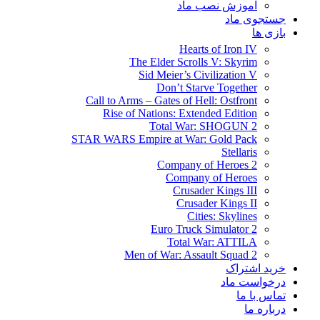
آموزش نصب ماد
جستجوی ماد
بازی ها
Hearts of Iron IV
The Elder Scrolls V: Skyrim
Sid Meier’s Civilization V
Don’t Starve Together
Call to Arms – Gates of Hell: Ostfront
Rise of Nations: Extended Edition
Total War: SHOGUN 2
STAR WARS Empire at War: Gold Pack
Stellaris
Company of Heroes 2
Company of Heroes
Crusader Kings III
Crusader Kings II
Cities: Skylines
Euro Truck Simulator 2
Total War: ATTILA
Men of War: Assault Squad 2
خرید اشتراک
درخواست ماد
تماس با ما
درباره ما