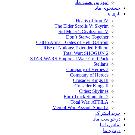
آموزش نصب ماد
جستجوی ماد
بازی ها
Hearts of Iron IV
The Elder Scrolls V: Skyrim
Sid Meier’s Civilization V
Don’t Starve Together
Call to Arms – Gates of Hell: Ostfront
Rise of Nations: Extended Edition
Total War: SHOGUN 2
STAR WARS Empire at War: Gold Pack
Stellaris
Company of Heroes 2
Company of Heroes
Crusader Kings III
Crusader Kings II
Cities: Skylines
Euro Truck Simulator 2
Total War: ATTILA
Men of War: Assault Squad 2
خرید اشتراک
درخواست ماد
تماس با ما
درباره ما