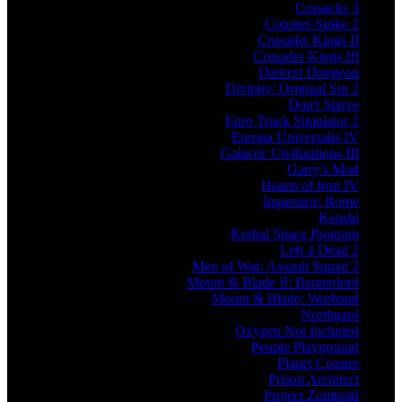
Cossacks 3
Counter-Strike 2
Crusader Kings II
Crusader Kings III
Darkest Dungeon
Divinity: Original Sin 2
Don't Starve
Euro Truck Simulator 2
Europa Universalis IV
Galactic Civilizations III
Garry's Mod
Hearts of Iron IV
Imperator: Rome
Kenshi
Kerbal Space Program
Left 4 Dead 2
Men of War: Assault Squad 2
Mount & Blade II: Bannerlord
Mount & Blade: Warband
Northgard
Oxygen Not Included
People Playground
Planet Coaster
Prison Architect
Project Zomboid