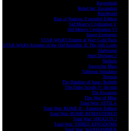
Ravenfield
Rebel Inc: Escalation
RimWorld
Rise of Nations: Extended Edition
Sid Meier's Civilization V
Sid Meier's Civilization VI
Space Engineers
STAR WARS Empire at War: Gold Pack
STAR WARS Knights of the Old Republic II: The Sith Lords
Starbound
Steel Division 2
Stellaris
Surviving Mars
Tabletop Simulator
Terraria
The Binding of Isaac: Rebirth
The Elder Scrolls V: Skyrim
The Escapists
This War of Mine
Total War: ATTILA
Total War: ROME II – Emperor Edition
Total War: ROME REMASTERED
Total War: SHOGUN 2
Total War: THREE KINGDOMS
Total War: WARHAMMER