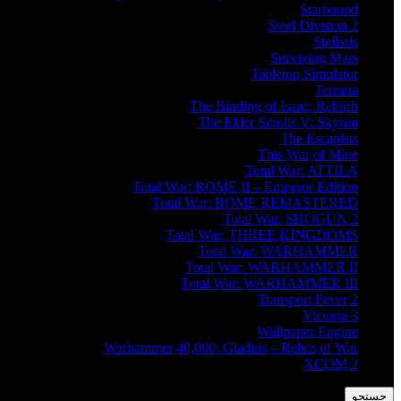
Starbound
Steel Division 2
Stellaris
Surviving Mars
Tabletop Simulator
Terraria
The Binding of Isaac: Rebirth
The Elder Scrolls V: Skyrim
The Escapists
This War of Mine
Total War: ATTILA
Total War: ROME II – Emperor Edition
Total War: ROME REMASTERED
Total War: SHOGUN 2
Total War: THREE KINGDOMS
Total War: WARHAMMER
Total War: WARHAMMER II
Total War: WARHAMMER III
Transport Fever 2
Victoria 3
Wallpaper Engine
Warhammer 40,000: Gladius – Relics of War
XCOM 2
جستجو