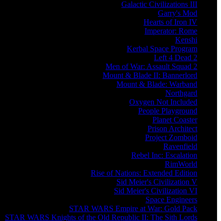
Galactic Civilizations III
Garry's Mod
Hearts of Iron IV
Imperator: Rome
Kenshi
Kerbal Space Program
Left 4 Dead 2
Men of War: Assault Squad 2
Mount & Blade II: Bannerlord
Mount & Blade: Warband
Northgard
Oxygen Not Included
People Playground
Planet Coaster
Prison Architect
Project Zomboid
Ravenfield
Rebel Inc: Escalation
RimWorld
Rise of Nations: Extended Edition
Sid Meier's Civilization V
Sid Meier's Civilization VI
Space Engineers
STAR WARS Empire at War: Gold Pack
STAR WARS Knights of the Old Republic II: The Sith Lords