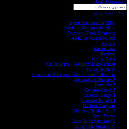
0
محصول
0
تومان
انتخاب دسته بندی
Age of Empires II (2013)
Airships: Conquer the Skies
American Truck Simulator
ARK: Survival Evolved
Arma 3
Barotrauma
Besiege
Call to Arms
Call to Arms – Gates of Hell: Ostfront
Cities: Skylines
Command & Conquer Remastered Collection
Company of Heroes 2
Cossacks 3
Counter-Strike 2
Crusader Kings II
Crusader Kings III
Darkest Dungeon
Divinity: Original Sin 2
Don't Starve
Euro Truck Simulator 2
Europa Universalis IV