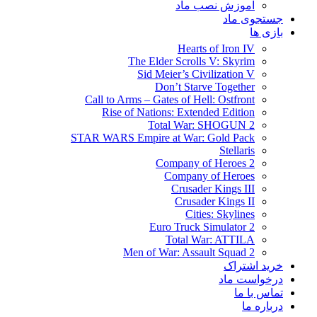
آموزش نصب ماد
جستجوی ماد
بازی ها
Hearts of Iron IV
The Elder Scrolls V: Skyrim
Sid Meier’s Civilization V
Don’t Starve Together
Call to Arms – Gates of Hell: Ostfront
Rise of Nations: Extended Edition
Total War: SHOGUN 2
STAR WARS Empire at War: Gold Pack
Stellaris
Company of Heroes 2
Company of Heroes
Crusader Kings III
Crusader Kings II
Cities: Skylines
Euro Truck Simulator 2
Total War: ATTILA
Men of War: Assault Squad 2
خرید اشتراک
درخواست ماد
تماس با ما
درباره ما