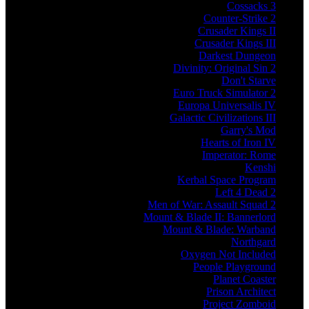
Cossacks 3
Counter-Strike 2
Crusader Kings II
Crusader Kings III
Darkest Dungeon
Divinity: Original Sin 2
Don't Starve
Euro Truck Simulator 2
Europa Universalis IV
Galactic Civilizations III
Garry's Mod
Hearts of Iron IV
Imperator: Rome
Kenshi
Kerbal Space Program
Left 4 Dead 2
Men of War: Assault Squad 2
Mount & Blade II: Bannerlord
Mount & Blade: Warband
Northgard
Oxygen Not Included
People Playground
Planet Coaster
Prison Architect
Project Zomboid