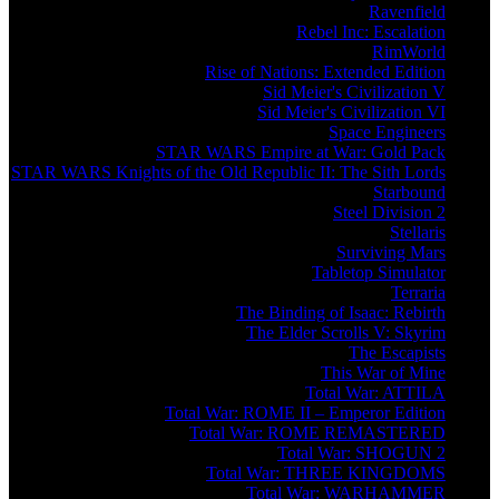
Ravenfield
Rebel Inc: Escalation
RimWorld
Rise of Nations: Extended Edition
Sid Meier's Civilization V
Sid Meier's Civilization VI
Space Engineers
STAR WARS Empire at War: Gold Pack
STAR WARS Knights of the Old Republic II: The Sith Lords
Starbound
Steel Division 2
Stellaris
Surviving Mars
Tabletop Simulator
Terraria
The Binding of Isaac: Rebirth
The Elder Scrolls V: Skyrim
The Escapists
This War of Mine
Total War: ATTILA
Total War: ROME II – Emperor Edition
Total War: ROME REMASTERED
Total War: SHOGUN 2
Total War: THREE KINGDOMS
Total War: WARHAMMER