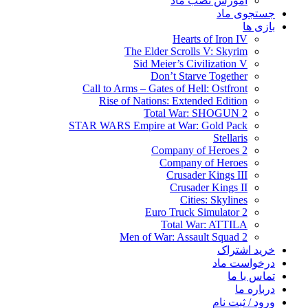
آموزش نصب ماد
جستجوی ماد
بازی ها
Hearts of Iron IV
The Elder Scrolls V: Skyrim
Sid Meier’s Civilization V
Don’t Starve Together
Call to Arms – Gates of Hell: Ostfront
Rise of Nations: Extended Edition
Total War: SHOGUN 2
STAR WARS Empire at War: Gold Pack
Stellaris
Company of Heroes 2
Company of Heroes
Crusader Kings III
Crusader Kings II
Cities: Skylines
Euro Truck Simulator 2
Total War: ATTILA
Men of War: Assault Squad 2
خرید اشتراک
درخواست ماد
تماس با ما
درباره ما
ورود / ثبت نام