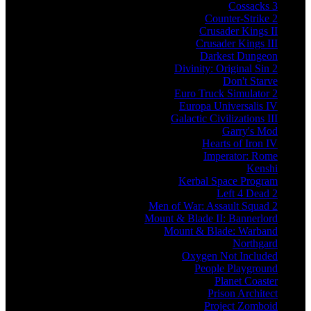
Cossacks 3
Counter-Strike 2
Crusader Kings II
Crusader Kings III
Darkest Dungeon
Divinity: Original Sin 2
Don't Starve
Euro Truck Simulator 2
Europa Universalis IV
Galactic Civilizations III
Garry's Mod
Hearts of Iron IV
Imperator: Rome
Kenshi
Kerbal Space Program
Left 4 Dead 2
Men of War: Assault Squad 2
Mount & Blade II: Bannerlord
Mount & Blade: Warband
Northgard
Oxygen Not Included
People Playground
Planet Coaster
Prison Architect
Project Zomboid