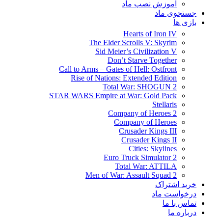
آموزش نصب ماد
جستجوی ماد
بازی ها
Hearts of Iron IV
The Elder Scrolls V: Skyrim
Sid Meier’s Civilization V
Don’t Starve Together
Call to Arms – Gates of Hell: Ostfront
Rise of Nations: Extended Edition
Total War: SHOGUN 2
STAR WARS Empire at War: Gold Pack
Stellaris
Company of Heroes 2
Company of Heroes
Crusader Kings III
Crusader Kings II
Cities: Skylines
Euro Truck Simulator 2
Total War: ATTILA
Men of War: Assault Squad 2
خرید اشتراک
درخواست ماد
تماس با ما
درباره ما