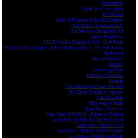
Ravenfield
Rebel Inc: Escalation
RimWorld
Rise of Nations: Extended Edition
Sid Meier's Civilization V
Sid Meier's Civilization VI
Space Engineers
STAR WARS Empire at War: Gold Pack
STAR WARS Knights of the Old Republic II: The Sith Lords
Starbound
Steel Division 2
Stellaris
Surviving Mars
Tabletop Simulator
Terraria
The Binding of Isaac: Rebirth
The Elder Scrolls V: Skyrim
The Escapists
This War of Mine
Total War: ATTILA
Total War: ROME II – Emperor Edition
Total War: ROME REMASTERED
Total War: SHOGUN 2
Total War: THREE KINGDOMS
Total War: WARHAMMER