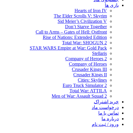
بازی ها
Hearts of Iron IV
The Elder Scrolls V: Skyrim
Sid Meier’s Civilization V
Don’t Starve Together
Call to Arms – Gates of Hell: Ostfront
Rise of Nations: Extended Edition
Total War: SHOGUN 2
STAR WARS Empire at War: Gold Pack
Stellaris
Company of Heroes 2
Company of Heroes
Crusader Kings III
Crusader Kings II
Cities: Skylines
Euro Truck Simulator 2
Total War: ATTILA
Men of War: Assault Squad 2
خرید اشتراک
درخواست ماد
تماس با ما
درباره ما
ورود / ثبت نام