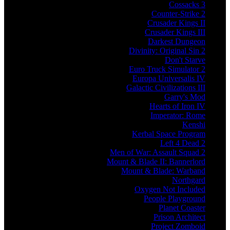
Cossacks 3
Counter-Strike 2
Crusader Kings II
Crusader Kings III
Darkest Dungeon
Divinity: Original Sin 2
Don't Starve
Euro Truck Simulator 2
Europa Universalis IV
Galactic Civilizations III
Garry's Mod
Hearts of Iron IV
Imperator: Rome
Kenshi
Kerbal Space Program
Left 4 Dead 2
Men of War: Assault Squad 2
Mount & Blade II: Bannerlord
Mount & Blade: Warband
Northgard
Oxygen Not Included
People Playground
Planet Coaster
Prison Architect
Project Zomboid