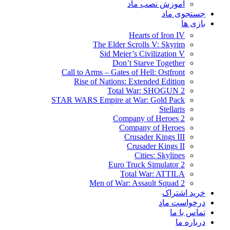
آموزش نصب ماد
جستجوی ماد
بازی ها
Hearts of Iron IV
The Elder Scrolls V: Skyrim
Sid Meier’s Civilization V
Don’t Starve Together
Call to Arms – Gates of Hell: Ostfront
Rise of Nations: Extended Edition
Total War: SHOGUN 2
STAR WARS Empire at War: Gold Pack
Stellaris
Company of Heroes 2
Company of Heroes
Crusader Kings III
Crusader Kings II
Cities: Skylines
Euro Truck Simulator 2
Total War: ATTILA
Men of War: Assault Squad 2
خرید اشتراک
درخواست ماد
تماس با ما
درباره ما