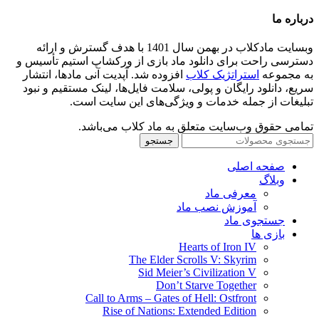
درباره ما
وبسایت مادکلاب در بهمن سال 1401 با هدف گسترش و ارائه
دسترسی راحت برای دانلود ماد بازی از ورکشاپ استیم تأسیس و
به مجموعه
استراتژیک کلاب
افزوده شد. آپدیت آنی مادها، انتشار
سریع، دانلود رایگان و پولی، سلامت فایل‌ها، لینک مستقیم و نبود
تبلیغات از جمله خدمات و ویژگی‌های این سایت است.
تمامی حقوق وب‌سایت متعلق به ماد کلاب می‌باشد.
جستجو
صفحه اصلی
وبلاگ
معرفی ماد
آموزش نصب ماد
جستجوی ماد
بازی ها
Hearts of Iron IV
The Elder Scrolls V: Skyrim
Sid Meier’s Civilization V
Don’t Starve Together
Call to Arms – Gates of Hell: Ostfront
Rise of Nations: Extended Edition