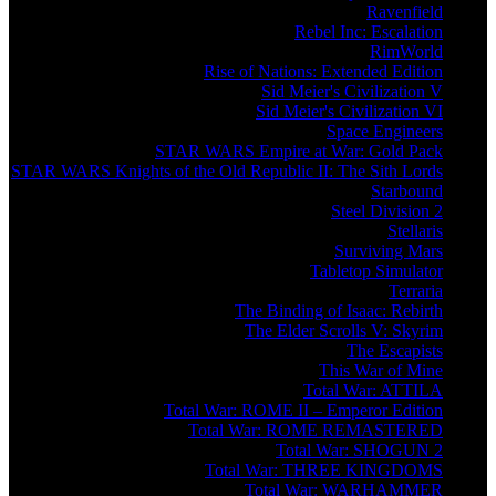
Ravenfield
Rebel Inc: Escalation
RimWorld
Rise of Nations: Extended Edition
Sid Meier's Civilization V
Sid Meier's Civilization VI
Space Engineers
STAR WARS Empire at War: Gold Pack
STAR WARS Knights of the Old Republic II: The Sith Lords
Starbound
Steel Division 2
Stellaris
Surviving Mars
Tabletop Simulator
Terraria
The Binding of Isaac: Rebirth
The Elder Scrolls V: Skyrim
The Escapists
This War of Mine
Total War: ATTILA
Total War: ROME II – Emperor Edition
Total War: ROME REMASTERED
Total War: SHOGUN 2
Total War: THREE KINGDOMS
Total War: WARHAMMER