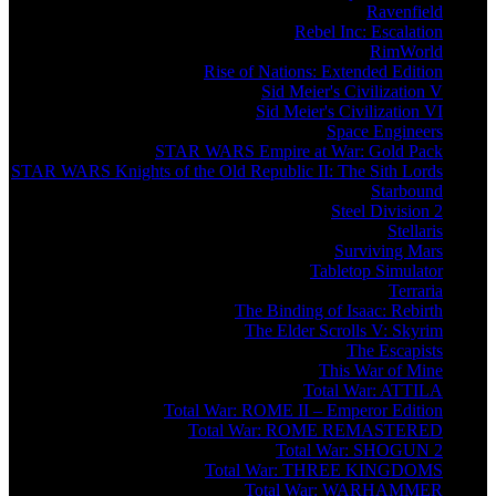
Ravenfield
Rebel Inc: Escalation
RimWorld
Rise of Nations: Extended Edition
Sid Meier's Civilization V
Sid Meier's Civilization VI
Space Engineers
STAR WARS Empire at War: Gold Pack
STAR WARS Knights of the Old Republic II: The Sith Lords
Starbound
Steel Division 2
Stellaris
Surviving Mars
Tabletop Simulator
Terraria
The Binding of Isaac: Rebirth
The Elder Scrolls V: Skyrim
The Escapists
This War of Mine
Total War: ATTILA
Total War: ROME II – Emperor Edition
Total War: ROME REMASTERED
Total War: SHOGUN 2
Total War: THREE KINGDOMS
Total War: WARHAMMER