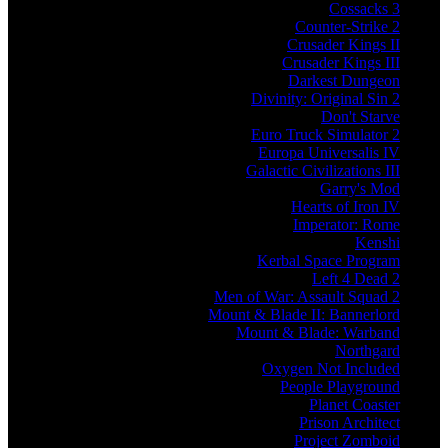
Cossacks 3
Counter-Strike 2
Crusader Kings II
Crusader Kings III
Darkest Dungeon
Divinity: Original Sin 2
Don't Starve
Euro Truck Simulator 2
Europa Universalis IV
Galactic Civilizations III
Garry's Mod
Hearts of Iron IV
Imperator: Rome
Kenshi
Kerbal Space Program
Left 4 Dead 2
Men of War: Assault Squad 2
Mount & Blade II: Bannerlord
Mount & Blade: Warband
Northgard
Oxygen Not Included
People Playground
Planet Coaster
Prison Architect
Project Zomboid