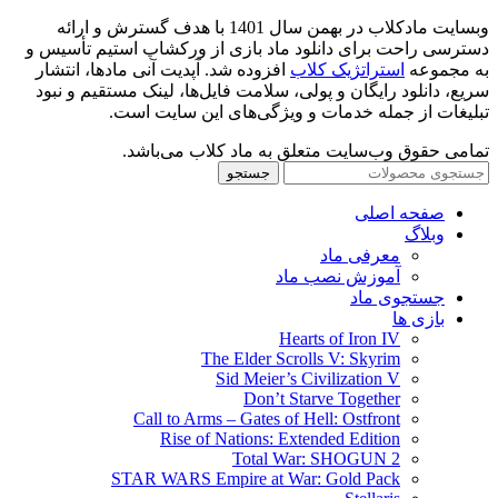
وبسایت مادکلاب در بهمن سال 1401 با هدف گسترش و ارائه
دسترسی راحت برای دانلود ماد بازی از ورکشاپ استیم تأسیس و
به مجموعه
استراتژیک کلاب
افزوده شد. آپدیت آنی مادها، انتشار
سریع، دانلود رایگان و پولی، سلامت فایل‌ها، لینک مستقیم و نبود
تبلیغات از جمله خدمات و ویژگی‌های این سایت است.
تمامی حقوق وب‌سایت متعلق به ماد کلاب می‌باشد.
جستجو
صفحه اصلی
وبلاگ
معرفی ماد
آموزش نصب ماد
جستجوی ماد
بازی ها
Hearts of Iron IV
The Elder Scrolls V: Skyrim
Sid Meier’s Civilization V
Don’t Starve Together
Call to Arms – Gates of Hell: Ostfront
Rise of Nations: Extended Edition
Total War: SHOGUN 2
STAR WARS Empire at War: Gold Pack