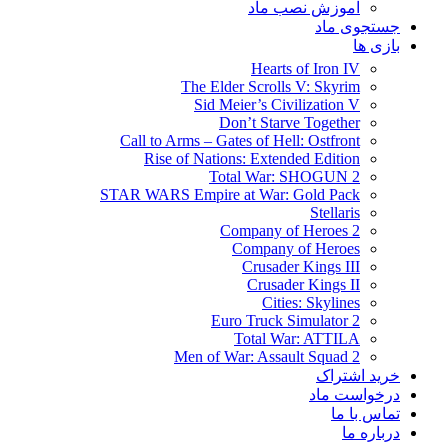
آموزش نصب ماد
جستجوی ماد
بازی ها
Hearts of Iron IV
The Elder Scrolls V: Skyrim
Sid Meier’s Civilization V
Don’t Starve Together
Call to Arms – Gates of Hell: Ostfront
Rise of Nations: Extended Edition
Total War: SHOGUN 2
STAR WARS Empire at War: Gold Pack
Stellaris
Company of Heroes 2
Company of Heroes
Crusader Kings III
Crusader Kings II
Cities: Skylines
Euro Truck Simulator 2
Total War: ATTILA
Men of War: Assault Squad 2
خرید اشتراک
درخواست ماد
تماس با ما
درباره ما