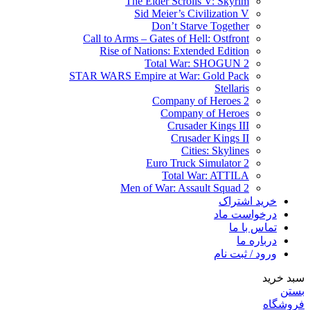
The Elder Scrolls V: Skyrim
Sid Meier’s Civilization V
Don’t Starve Together
Call to Arms – Gates of Hell: Ostfront
Rise of Nations: Extended Edition
Total War: SHOGUN 2
STAR WARS Empire at War: Gold Pack
Stellaris
Company of Heroes 2
Company of Heroes
Crusader Kings III
Crusader Kings II
Cities: Skylines
Euro Truck Simulator 2
Total War: ATTILA
Men of War: Assault Squad 2
خرید اشتراک
درخواست ماد
تماس با ما
درباره ما
ورود / ثبت نام
سبد خرید
بستن
فروشگاه