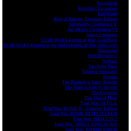
Ravenfield
Rebel Inc: Escalation
RimWorld
Rise of Nations: Extended Edition
Sid Meier's Civilization V
Sid Meier's Civilization VI
Space Engineers
STAR WARS Empire at War: Gold Pack
STAR WARS Knights of the Old Republic II: The Sith Lords
Starbound
Steel Division 2
Stellaris
Surviving Mars
Tabletop Simulator
Terraria
The Binding of Isaac: Rebirth
The Elder Scrolls V: Skyrim
The Escapists
This War of Mine
Total War: ATTILA
Total War: ROME II – Emperor Edition
Total War: ROME REMASTERED
Total War: SHOGUN 2
Total War: THREE KINGDOMS
Total War: WARHAMMER