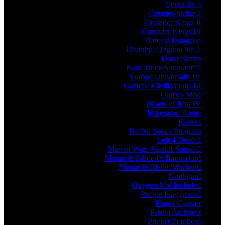
Cossacks 3
Counter-Strike 2
Crusader Kings II
Crusader Kings III
Darkest Dungeon
Divinity: Original Sin 2
Don't Starve
Euro Truck Simulator 2
Europa Universalis IV
Galactic Civilizations III
Garry's Mod
Hearts of Iron IV
Imperator: Rome
Kenshi
Kerbal Space Program
Left 4 Dead 2
Men of War: Assault Squad 2
Mount & Blade II: Bannerlord
Mount & Blade: Warband
Northgard
Oxygen Not Included
People Playground
Planet Coaster
Prison Architect
Project Zomboid