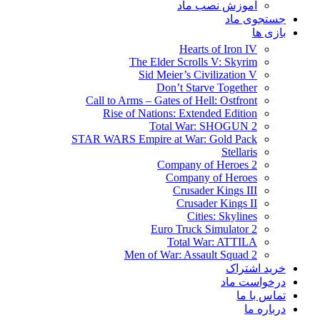
آموزش نصب ماد
جستجوی ماد
بازی ها
Hearts of Iron IV
The Elder Scrolls V: Skyrim
Sid Meier’s Civilization V
Don’t Starve Together
Call to Arms – Gates of Hell: Ostfront
Rise of Nations: Extended Edition
Total War: SHOGUN 2
STAR WARS Empire at War: Gold Pack
Stellaris
Company of Heroes 2
Company of Heroes
Crusader Kings III
Crusader Kings II
Cities: Skylines
Euro Truck Simulator 2
Total War: ATTILA
Men of War: Assault Squad 2
خرید اشتراک
درخواست ماد
تماس با ما
درباره ما