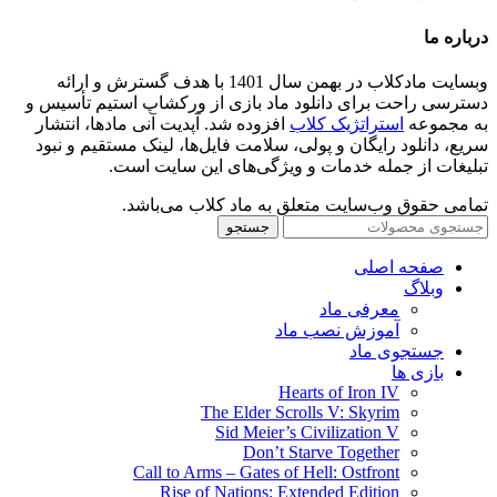
درباره ما
وبسایت مادکلاب در بهمن سال 1401 با هدف گسترش و ارائه
دسترسی راحت برای دانلود ماد بازی از ورکشاپ استیم تأسیس و
به مجموعه
استراتژیک کلاب
افزوده شد. آپدیت آنی مادها، انتشار
سریع، دانلود رایگان و پولی، سلامت فایل‌ها، لینک مستقیم و نبود
تبلیغات از جمله خدمات و ویژگی‌های این سایت است.
تمامی حقوق وب‌سایت متعلق به ماد کلاب می‌باشد.
جستجو
صفحه اصلی
وبلاگ
معرفی ماد
آموزش نصب ماد
جستجوی ماد
بازی ها
Hearts of Iron IV
The Elder Scrolls V: Skyrim
Sid Meier’s Civilization V
Don’t Starve Together
Call to Arms – Gates of Hell: Ostfront
Rise of Nations: Extended Edition