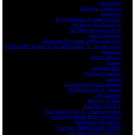
Ravenfield
Rebel Inc: Escalation
RimWorld
Rise of Nations: Extended Edition
Sid Meier's Civilization V
Sid Meier's Civilization VI
Space Engineers
STAR WARS Empire at War: Gold Pack
STAR WARS Knights of the Old Republic II: The Sith Lords
Starbound
Steel Division 2
Stellaris
Surviving Mars
Tabletop Simulator
Terraria
The Binding of Isaac: Rebirth
The Elder Scrolls V: Skyrim
The Escapists
This War of Mine
Total War: ATTILA
Total War: ROME II – Emperor Edition
Total War: ROME REMASTERED
Total War: SHOGUN 2
Total War: THREE KINGDOMS
Total War: WARHAMMER