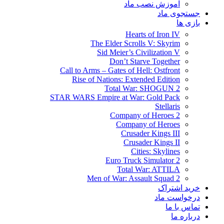
آموزش نصب ماد
جستجوی ماد
بازی ها
Hearts of Iron IV
The Elder Scrolls V: Skyrim
Sid Meier’s Civilization V
Don’t Starve Together
Call to Arms – Gates of Hell: Ostfront
Rise of Nations: Extended Edition
Total War: SHOGUN 2
STAR WARS Empire at War: Gold Pack
Stellaris
Company of Heroes 2
Company of Heroes
Crusader Kings III
Crusader Kings II
Cities: Skylines
Euro Truck Simulator 2
Total War: ATTILA
Men of War: Assault Squad 2
خرید اشتراک
درخواست ماد
تماس با ما
درباره ما