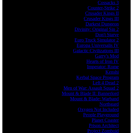
Cossacks 3
Counter-Strike 2
Crusader Kings II
Crusader Kings III
Darkest Dungeon
Divinity: Original Sin 2
Don't Starve
Euro Truck Simulator 2
Europa Universalis IV
Galactic Civilizations III
Garry's Mod
Hearts of Iron IV
Imperator: Rome
Kenshi
Kerbal Space Program
Left 4 Dead 2
Men of War: Assault Squad 2
Mount & Blade II: Bannerlord
Mount & Blade: Warband
Northgard
Oxygen Not Included
People Playground
Planet Coaster
Prison Architect
Project Zomboid