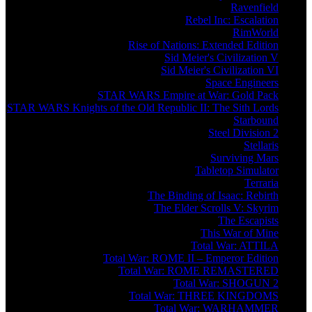
Ravenfield
Rebel Inc: Escalation
RimWorld
Rise of Nations: Extended Edition
Sid Meier's Civilization V
Sid Meier's Civilization VI
Space Engineers
STAR WARS Empire at War: Gold Pack
STAR WARS Knights of the Old Republic II: The Sith Lords
Starbound
Steel Division 2
Stellaris
Surviving Mars
Tabletop Simulator
Terraria
The Binding of Isaac: Rebirth
The Elder Scrolls V: Skyrim
The Escapists
This War of Mine
Total War: ATTILA
Total War: ROME II – Emperor Edition
Total War: ROME REMASTERED
Total War: SHOGUN 2
Total War: THREE KINGDOMS
Total War: WARHAMMER