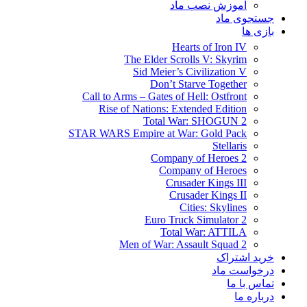
آموزش نصب ماد
جستجوی ماد
بازی ها
Hearts of Iron IV
The Elder Scrolls V: Skyrim
Sid Meier’s Civilization V
Don’t Starve Together
Call to Arms – Gates of Hell: Ostfront
Rise of Nations: Extended Edition
Total War: SHOGUN 2
STAR WARS Empire at War: Gold Pack
Stellaris
Company of Heroes 2
Company of Heroes
Crusader Kings III
Crusader Kings II
Cities: Skylines
Euro Truck Simulator 2
Total War: ATTILA
Men of War: Assault Squad 2
خرید اشتراک
درخواست ماد
تماس با ما
درباره ما