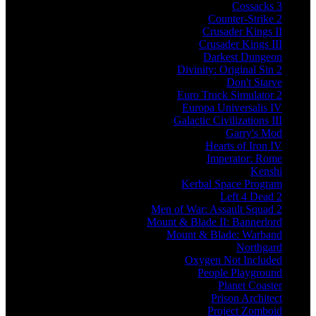
Cossacks 3
Counter-Strike 2
Crusader Kings II
Crusader Kings III
Darkest Dungeon
Divinity: Original Sin 2
Don't Starve
Euro Truck Simulator 2
Europa Universalis IV
Galactic Civilizations III
Garry's Mod
Hearts of Iron IV
Imperator: Rome
Kenshi
Kerbal Space Program
Left 4 Dead 2
Men of War: Assault Squad 2
Mount & Blade II: Bannerlord
Mount & Blade: Warband
Northgard
Oxygen Not Included
People Playground
Planet Coaster
Prison Architect
Project Zomboid