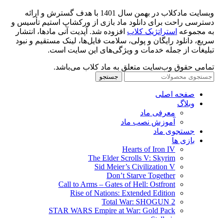
وبسایت مادکلاب در بهمن سال 1401 با هدف گسترش و ارائه
دسترسی راحت برای دانلود ماد بازی از ورکشاپ استیم تأسیس و
به مجموعه
استراتژیک کلاب
افزوده شد. آپدیت آنی مادها، انتشار
سریع، دانلود رایگان و پولی، سلامت فایل‌ها، لینک مستقیم و نبود
تبلیغات از جمله خدمات و ویژگی‌های این سایت است.
تمامی حقوق وب‌سایت متعلق به ماد کلاب می‌باشد.
جستجو
صفحه اصلی
وبلاگ
معرفی ماد
آموزش نصب ماد
جستجوی ماد
بازی ها
Hearts of Iron IV
The Elder Scrolls V: Skyrim
Sid Meier’s Civilization V
Don’t Starve Together
Call to Arms – Gates of Hell: Ostfront
Rise of Nations: Extended Edition
Total War: SHOGUN 2
STAR WARS Empire at War: Gold Pack