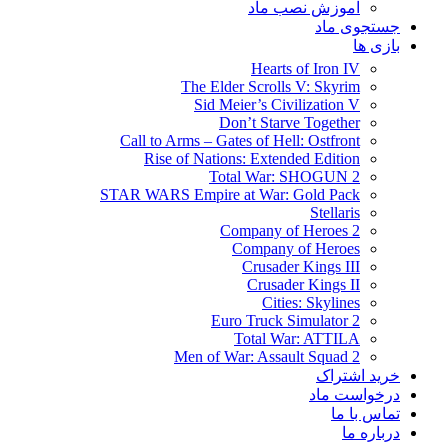
آموزش نصب ماد
جستجوی ماد
بازی ها
Hearts of Iron IV
The Elder Scrolls V: Skyrim
Sid Meier’s Civilization V
Don’t Starve Together
Call to Arms – Gates of Hell: Ostfront
Rise of Nations: Extended Edition
Total War: SHOGUN 2
STAR WARS Empire at War: Gold Pack
Stellaris
Company of Heroes 2
Company of Heroes
Crusader Kings III
Crusader Kings II
Cities: Skylines
Euro Truck Simulator 2
Total War: ATTILA
Men of War: Assault Squad 2
خرید اشتراک
درخواست ماد
تماس با ما
درباره ما