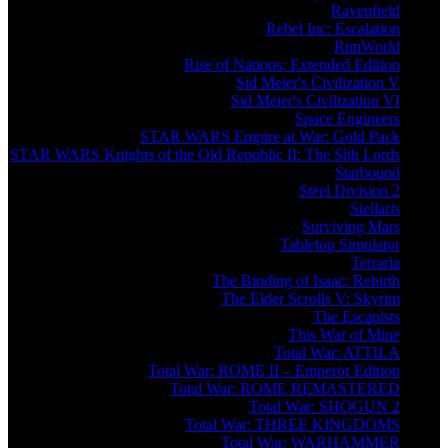
Ravenfield
Rebel Inc: Escalation
RimWorld
Rise of Nations: Extended Edition
Sid Meier's Civilization V
Sid Meier's Civilization VI
Space Engineers
STAR WARS Empire at War: Gold Pack
STAR WARS Knights of the Old Republic II: The Sith Lords
Starbound
Steel Division 2
Stellaris
Surviving Mars
Tabletop Simulator
Terraria
The Binding of Isaac: Rebirth
The Elder Scrolls V: Skyrim
The Escapists
This War of Mine
Total War: ATTILA
Total War: ROME II – Emperor Edition
Total War: ROME REMASTERED
Total War: SHOGUN 2
Total War: THREE KINGDOMS
Total War: WARHAMMER