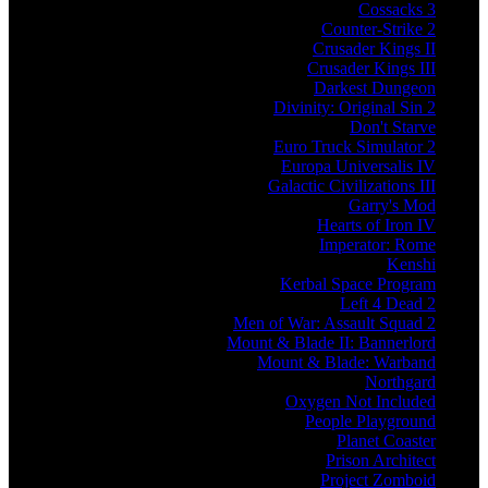
Cossacks 3
Counter-Strike 2
Crusader Kings II
Crusader Kings III
Darkest Dungeon
Divinity: Original Sin 2
Don't Starve
Euro Truck Simulator 2
Europa Universalis IV
Galactic Civilizations III
Garry's Mod
Hearts of Iron IV
Imperator: Rome
Kenshi
Kerbal Space Program
Left 4 Dead 2
Men of War: Assault Squad 2
Mount & Blade II: Bannerlord
Mount & Blade: Warband
Northgard
Oxygen Not Included
People Playground
Planet Coaster
Prison Architect
Project Zomboid