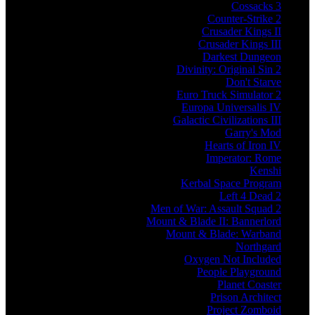
Cossacks 3
Counter-Strike 2
Crusader Kings II
Crusader Kings III
Darkest Dungeon
Divinity: Original Sin 2
Don't Starve
Euro Truck Simulator 2
Europa Universalis IV
Galactic Civilizations III
Garry's Mod
Hearts of Iron IV
Imperator: Rome
Kenshi
Kerbal Space Program
Left 4 Dead 2
Men of War: Assault Squad 2
Mount & Blade II: Bannerlord
Mount & Blade: Warband
Northgard
Oxygen Not Included
People Playground
Planet Coaster
Prison Architect
Project Zomboid