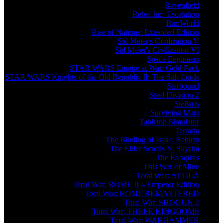
Ravenfield
Rebel Inc: Escalation
RimWorld
Rise of Nations: Extended Edition
Sid Meier's Civilization V
Sid Meier's Civilization VI
Space Engineers
STAR WARS Empire at War: Gold Pack
STAR WARS Knights of the Old Republic II: The Sith Lords
Starbound
Steel Division 2
Stellaris
Surviving Mars
Tabletop Simulator
Terraria
The Binding of Isaac: Rebirth
The Elder Scrolls V: Skyrim
The Escapists
This War of Mine
Total War: ATTILA
Total War: ROME II – Emperor Edition
Total War: ROME REMASTERED
Total War: SHOGUN 2
Total War: THREE KINGDOMS
Total War: WARHAMMER