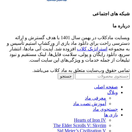
شبکه های اجتماعی
درباره ما
وبسایت مادکلاب در بهمن سال 1401 با هدف گسترش و ارائه
دسترسی راحت برای دانلود ماد بازی از ورکشاپ استیم تأسیس و
به مجموعه
استراتژیک کلاب
افزوده شد. آپدیت آنی مادها، انتشار
سریع، دانلود رایگان و پولی، سلامت فایل‌ها، لینک مستقیم و نبود
تبلیغات از جمله خدمات و ویژگی‌های این سایت است.
تمامی حقوق وب‌سایت متعلق به ماد کلاب می‌باشد.
جستجو
صفحه اصلی
وبلاگ
معرفی ماد
آموزش نصب ماد
جستجوی ماد
بازی ها
Hearts of Iron IV
The Elder Scrolls V: Skyrim
Sid Meier’s Civilization V