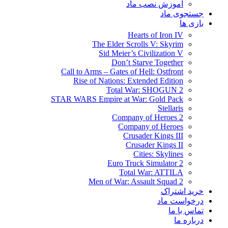
آموزش نصب ماد
جستجوی ماد
بازی ها
Hearts of Iron IV
The Elder Scrolls V: Skyrim
Sid Meier’s Civilization V
Don’t Starve Together
Call to Arms – Gates of Hell: Ostfront
Rise of Nations: Extended Edition
Total War: SHOGUN 2
STAR WARS Empire at War: Gold Pack
Stellaris
Company of Heroes 2
Company of Heroes
Crusader Kings III
Crusader Kings II
Cities: Skylines
Euro Truck Simulator 2
Total War: ATTILA
Men of War: Assault Squad 2
خرید اشتراک
درخواست ماد
تماس با ما
درباره ما