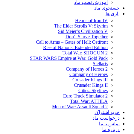
آموزش نصب ماد
جستجوی ماد
بازی ها
Hearts of Iron IV
The Elder Scrolls V: Skyrim
Sid Meier’s Civilization V
Don’t Starve Together
Call to Arms – Gates of Hell: Ostfront
Rise of Nations: Extended Edition
Total War: SHOGUN 2
STAR WARS Empire at War: Gold Pack
Stellaris
Company of Heroes 2
Company of Heroes
Crusader Kings III
Crusader Kings II
Cities: Skylines
Euro Truck Simulator 2
Total War: ATTILA
Men of War: Assault Squad 2
خرید اشتراک
درخواست ماد
تماس با ما
درباره ما