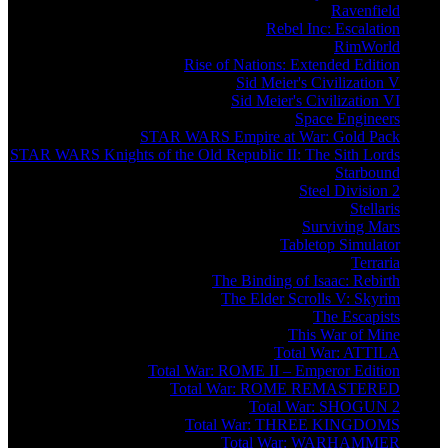
Ravenfield
Rebel Inc: Escalation
RimWorld
Rise of Nations: Extended Edition
Sid Meier's Civilization V
Sid Meier's Civilization VI
Space Engineers
STAR WARS Empire at War: Gold Pack
STAR WARS Knights of the Old Republic II: The Sith Lords
Starbound
Steel Division 2
Stellaris
Surviving Mars
Tabletop Simulator
Terraria
The Binding of Isaac: Rebirth
The Elder Scrolls V: Skyrim
The Escapists
This War of Mine
Total War: ATTILA
Total War: ROME II – Emperor Edition
Total War: ROME REMASTERED
Total War: SHOGUN 2
Total War: THREE KINGDOMS
Total War: WARHAMMER