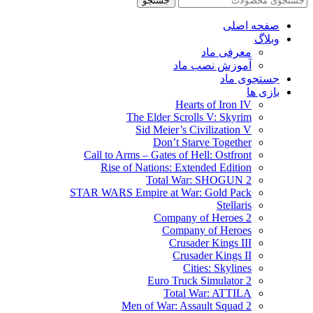
جستجو
صفحه اصلی
وبلاگ
معرفی ماد
آموزش نصب ماد
جستجوی ماد
بازی ها
Hearts of Iron IV
The Elder Scrolls V: Skyrim
Sid Meier’s Civilization V
Don’t Starve Together
Call to Arms – Gates of Hell: Ostfront
Rise of Nations: Extended Edition
Total War: SHOGUN 2
STAR WARS Empire at War: Gold Pack
Stellaris
Company of Heroes 2
Company of Heroes
Crusader Kings III
Crusader Kings II
Cities: Skylines
Euro Truck Simulator 2
Total War: ATTILA
Men of War: Assault Squad 2