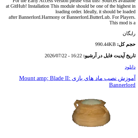
For the Early Access version please visit this! Sources available
at GitHub ! Installation This module should be one of the highest in
loading order. Ideally, it should be loaded
after Bannerlord.Harmony or Bannerlord.ButterLub. For Players.
This mod is a
رایگان
حجم کل:
990.44KB
تاریخ آپدیت فایل در آرشیو:
16:22 - 2026/07/22
دانلود
آموزش نصب ماد های بازی Mount amp; Blade II:
Bannerlord