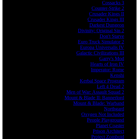
Cossacks 3
Counter-Strike 2
Crusader Kings II
Crusader Kings III
Darkest Dungeon
Divinity: Original Sin 2
Don't Starve
Euro Truck Simulator 2
Europa Universalis IV
Galactic Civilizations III
Garry's Mod
Hearts of Iron IV
Imperator: Rome
Kenshi
Kerbal Space Program
Left 4 Dead 2
Men of War: Assault Squad 2
Mount & Blade II: Bannerlord
Mount & Blade: Warband
Northgard
Oxygen Not Included
People Playground
Planet Coaster
Prison Architect
Project Zomboid