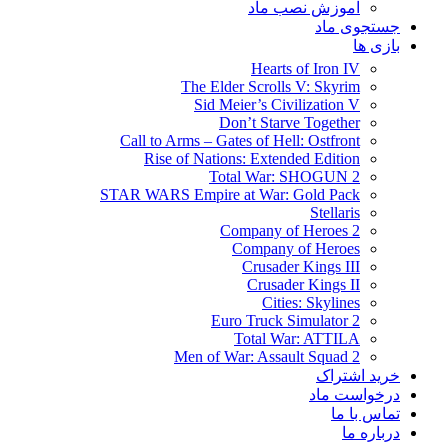
آموزش نصب ماد
جستجوی ماد
بازی ها
Hearts of Iron IV
The Elder Scrolls V: Skyrim
Sid Meier’s Civilization V
Don’t Starve Together
Call to Arms – Gates of Hell: Ostfront
Rise of Nations: Extended Edition
Total War: SHOGUN 2
STAR WARS Empire at War: Gold Pack
Stellaris
Company of Heroes 2
Company of Heroes
Crusader Kings III
Crusader Kings II
Cities: Skylines
Euro Truck Simulator 2
Total War: ATTILA
Men of War: Assault Squad 2
خرید اشتراک
درخواست ماد
تماس با ما
درباره ما