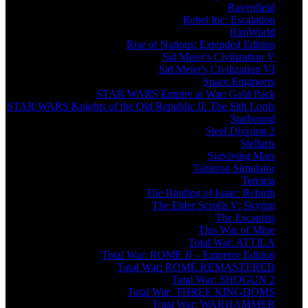
Ravenfield
Rebel Inc: Escalation
RimWorld
Rise of Nations: Extended Edition
Sid Meier's Civilization V
Sid Meier's Civilization VI
Space Engineers
STAR WARS Empire at War: Gold Pack
STAR WARS Knights of the Old Republic II: The Sith Lords
Starbound
Steel Division 2
Stellaris
Surviving Mars
Tabletop Simulator
Terraria
The Binding of Isaac: Rebirth
The Elder Scrolls V: Skyrim
The Escapists
This War of Mine
Total War: ATTILA
Total War: ROME II – Emperor Edition
Total War: ROME REMASTERED
Total War: SHOGUN 2
Total War: THREE KINGDOMS
Total War: WARHAMMER