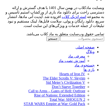
وبسایت مادکلاب در بهمن سال 1401 با هدف گسترش و ارائه
دسترسی راحت برای دانلود ماد بازی از ورکشاپ استیم تأسیس و
به مجموعه
استراتژیک کلاب
افزوده شد. آپدیت آنی مادها، انتشار
سریع، دانلود رایگان و پولی، سلامت فایل‌ها، لینک مستقیم و نبود
تبلیغات از جمله خدمات و ویژگی‌های این سایت است.
تمامی حقوق وب‌سایت متعلق به ماد کلاب می‌باشد.
جستجو
صفحه اصلی
وبلاگ
معرفی ماد
آموزش نصب ماد
جستجوی ماد
بازی ها
Hearts of Iron IV
The Elder Scrolls V: Skyrim
Sid Meier’s Civilization V
Don’t Starve Together
Call to Arms – Gates of Hell: Ostfront
Rise of Nations: Extended Edition
Total War: SHOGUN 2
STAR WARS Empire at War: Gold Pack