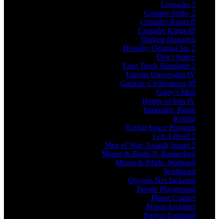
Cossacks 3
Counter-Strike 2
Crusader Kings II
Crusader Kings III
Darkest Dungeon
Divinity: Original Sin 2
Don't Starve
Euro Truck Simulator 2
Europa Universalis IV
Galactic Civilizations III
Garry's Mod
Hearts of Iron IV
Imperator: Rome
Kenshi
Kerbal Space Program
Left 4 Dead 2
Men of War: Assault Squad 2
Mount & Blade II: Bannerlord
Mount & Blade: Warband
Northgard
Oxygen Not Included
People Playground
Planet Coaster
Prison Architect
Project Zomboid