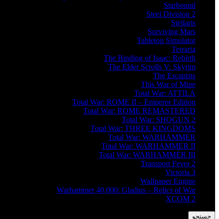
Starbound
Steel Division 2
Stellaris
Surviving Mars
Tabletop Simulator
Terraria
The Binding of Isaac: Rebirth
The Elder Scrolls V: Skyrim
The Escapists
This War of Mine
Total War: ATTILA
Total War: ROME II – Emperor Edition
Total War: ROME REMASTERED
Total War: SHOGUN 2
Total War: THREE KINGDOMS
Total War: WARHAMMER
Total War: WARHAMMER II
Total War: WARHAMMER III
Transport Fever 2
Victoria 3
Wallpaper Engine
Warhammer 40,000: Gladius – Relics of War
XCOM 2
جستجو