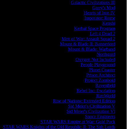
Galactic Civilizations III
Garry's Mod
Hearts of Iron IV
Imperator: Rome
Kenshi
Kerbal Space Program
Left 4 Dead 2
Men of War: Assault Squad 2
Mount & Blade II: Bannerlord
Mount & Blade: Warband
Northgard
Oxygen Not Included
People Playground
Planet Coaster
Prison Architect
Project Zomboid
Ravenfield
Rebel Inc: Escalation
RimWorld
Rise of Nations: Extended Edition
Sid Meier's Civilization V
Sid Meier's Civilization VI
Space Engineers
STAR WARS Empire at War: Gold Pack
STAR WARS Knights of the Old Republic II: The Sith Lords