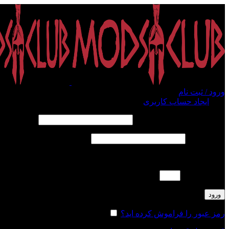
ورود / ثبت نام
ورود
ایجاد حساب کاربری
الزامی
نام کاربری یا آدرس ایمیل
*
الزامی
رمز عبور
*
لطفا پاسخ را به عدد انگلیسی وارد کنید:
نوزده − یک =
ورود
رمز عبور را فراموش کرده اید؟
مرا به خاطر بسپار