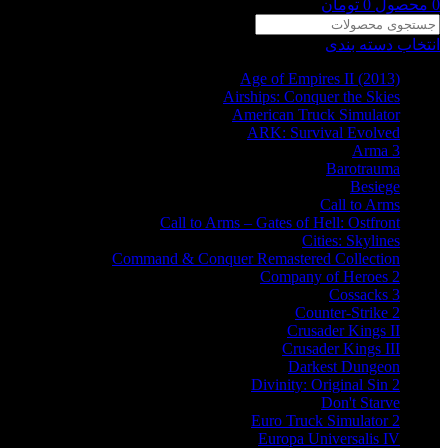
0
محصول
0
تومان
انتخاب دسته بندی
Age of Empires II (2013)
Airships: Conquer the Skies
American Truck Simulator
ARK: Survival Evolved
Arma 3
Barotrauma
Besiege
Call to Arms
Call to Arms – Gates of Hell: Ostfront
Cities: Skylines
Command & Conquer Remastered Collection
Company of Heroes 2
Cossacks 3
Counter-Strike 2
Crusader Kings II
Crusader Kings III
Darkest Dungeon
Divinity: Original Sin 2
Don't Starve
Euro Truck Simulator 2
Europa Universalis IV