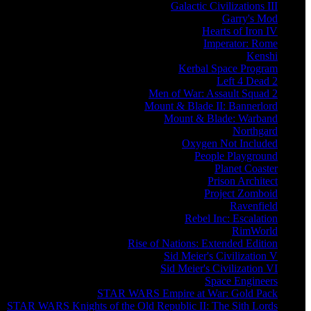
Galactic Civilizations III
Garry's Mod
Hearts of Iron IV
Imperator: Rome
Kenshi
Kerbal Space Program
Left 4 Dead 2
Men of War: Assault Squad 2
Mount & Blade II: Bannerlord
Mount & Blade: Warband
Northgard
Oxygen Not Included
People Playground
Planet Coaster
Prison Architect
Project Zomboid
Ravenfield
Rebel Inc: Escalation
RimWorld
Rise of Nations: Extended Edition
Sid Meier's Civilization V
Sid Meier's Civilization VI
Space Engineers
STAR WARS Empire at War: Gold Pack
STAR WARS Knights of the Old Republic II: The Sith Lords