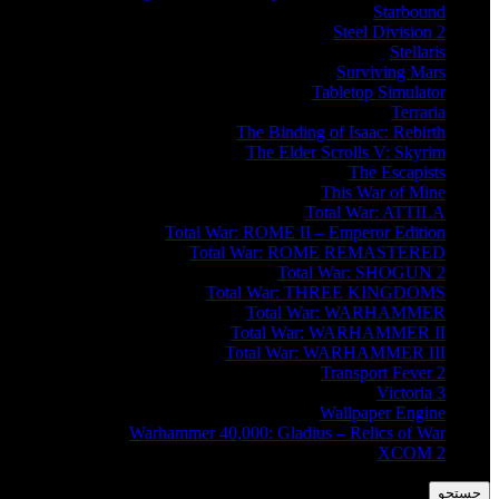
Starbound
Steel Division 2
Stellaris
Surviving Mars
Tabletop Simulator
Terraria
The Binding of Isaac: Rebirth
The Elder Scrolls V: Skyrim
The Escapists
This War of Mine
Total War: ATTILA
Total War: ROME II – Emperor Edition
Total War: ROME REMASTERED
Total War: SHOGUN 2
Total War: THREE KINGDOMS
Total War: WARHAMMER
Total War: WARHAMMER II
Total War: WARHAMMER III
Transport Fever 2
Victoria 3
Wallpaper Engine
Warhammer 40,000: Gladius – Relics of War
XCOM 2
جستجو