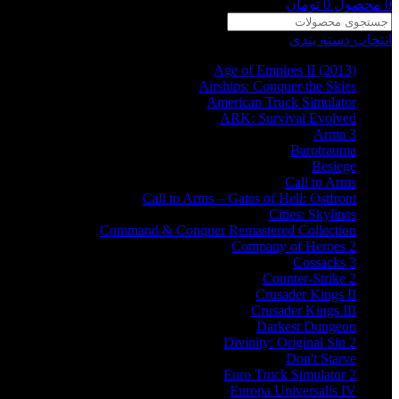
0
محصول
0
تومان
انتخاب دسته بندی
Age of Empires II (2013)
Airships: Conquer the Skies
American Truck Simulator
ARK: Survival Evolved
Arma 3
Barotrauma
Besiege
Call to Arms
Call to Arms – Gates of Hell: Ostfront
Cities: Skylines
Command & Conquer Remastered Collection
Company of Heroes 2
Cossacks 3
Counter-Strike 2
Crusader Kings II
Crusader Kings III
Darkest Dungeon
Divinity: Original Sin 2
Don't Starve
Euro Truck Simulator 2
Europa Universalis IV